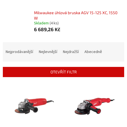
Milwaukee úhlová bruska AGV 15-125 XC, 1550
W
Skladem
(4 ks)
6 689,26 Kč
Ř
a
Nejprodávanější
Nejlevnější
Nejdražší
Abecedně
z
e
n
OTEVŘÍT FILTR
í
p
V
r
ý
o
p
d
i
u
s
k
p
t
r
ů