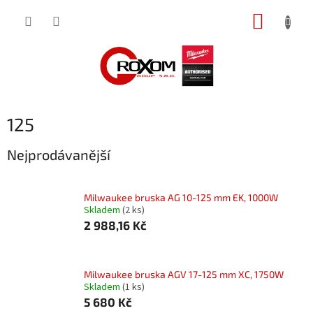
Přejít
NÁKUP
na
obsah
KOŠÍK
125
Nejprodávanější
Milwaukee bruska AG 10-125 mm EK, 1000W
Skladem
(2 ks)
2 988,16 Kč
Milwaukee bruska AGV 17-125 mm XC, 1750W
Skladem
(1 ks)
5 680 Kč