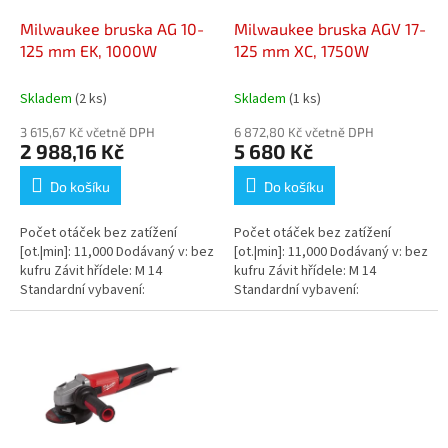
o
d
Milwaukee bruska AG 10-
Milwaukee bruska AGV 17-
u
125 mm EK, 1000W
125 mm XC, 1750W
k
t
Skladem
(2 ks)
Skladem
(1 ks)
ů
3 615,67 Kč včetně DPH
6 872,80 Kč včetně DPH
2 988,16 Kč
5 680 Kč
Do košíku
Do košíku
Počet otáček bez zatížení
Počet otáček bez zatížení
[ot.|min]: 11,000 Dodávaný v: bez
[ot.|min]: 11,000 Dodávaný v: bez
kufru Závit hřídele: M 14
kufru Závit hřídele: M 14
Standardní vybavení:
Standardní vybavení:
Rychlosnímatelný bezpečnostní
Rychloupínací ochranný kryt,
ochranný kryt, AVS...
přídavné madlo s AVS,...