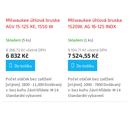
Milwaukee úhlová bruska
Milwaukee úhlová bruska
AGV 15-125 XE, 1550 W
1520W, AG 16-125 INOX
Skladem
(5 ks)
Skladem
(1 ks)
8 266,72 Kč včetně DPH
9 104,71 Kč včetně DPH
6 832 Kč
7 524,55 Kč
Do košíku
Do košíku
Počet otáček bez zatížení
Počet otáček bez zatížení
[ot.|min]: 2800 - 11,000 Dodávaný
[ot.|min]: 2000 - 7600 Dodávaný
v: bez kufru Závit hřídele: M 14
v: bez kufru Závit hřídele: M 14
Standardní vybavení:
Standardní vybavení:
Rychloupínací ochranný kryt,
Rychloupínací ochranný kryt,
přídavné madlo...
přídavné madlo,...