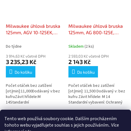
Milwaukee úhlová bruska
Milwaukee úhlová bruska
125mm, AGV 10-125EK,
125mm, AG 800-125E,
1000W
800W
Do týdne
Skladem
(2 ks)
3 914,63 Kč včetně DPH
2 593,03 Kč včetně DPH
3 235,23 Kč
2 143 Kč
Do košíku
Do košíku
Počet otáček bez zatížení
Počet otáček bez zatížení
[ot.|min]:11,000Dodávaný v:bez
[ot.|min]: 11,500 Dodávaný v: bez
kufruZávit hřídele:M
kufru Závit hřídele: M 14
14Standardní
Standardní vybavení: Ochranný
vybavení:Rychlosnímatelný
kryt, boční madlo, příruba,
bezpečnostní ochranný kryt,
příruba...
8
položek celkem
O
Tento web používá soubory cookie. Dalším procházením
AVS boční madlo, příruba,...
v
tohoto webu vyjadřujete souhlas s jejich používáním.. Více
l
Z