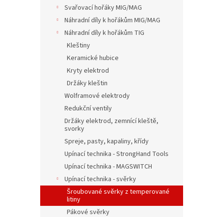
n
Svařovací hořáky MIG/MAG
e
Náhradní díly k hořákům MIG/MAG
l
Náhradní díly k hořákům TIG
Kleštiny
Keramické hubice
Kryty elektrod
Držáky kleštin
Wolframové elektrody
Redukční ventily
Držáky elektrod, zemnící kleště,
svorky
Spreje, pasty, kapaliny, křídy
Upínací technika - StrongHand Tools
Upínací technika - MAGSWITCH
Upínací technika - svěrky
Šroubované svěrky z temperované
litiny
Pákové svěrky