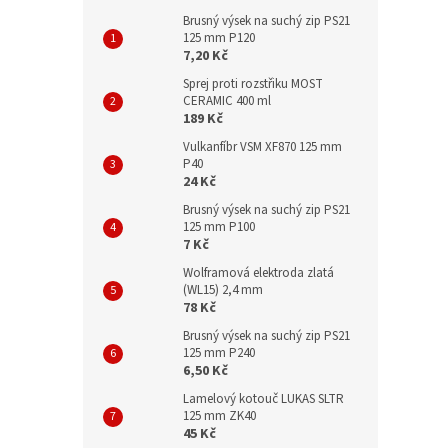
Brusný výsek na suchý zip PS21
125 mm P120
7,20 Kč
Sprej proti rozstřiku MOST
CERAMIC 400 ml
189 Kč
Vulkanfíbr VSM XF870 125 mm
P40
24 Kč
Brusný výsek na suchý zip PS21
125 mm P100
7 Kč
Wolframová elektroda zlatá
(WL15) 2,4 mm
78 Kč
Brusný výsek na suchý zip PS21
125 mm P240
6,50 Kč
Lamelový kotouč LUKAS SLTR
125 mm ZK40
45 Kč