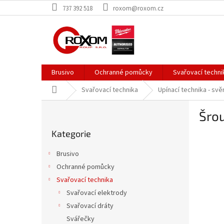
Přejít
737 392 518
roxom@roxom.cz
na
obsah
Brusivo
Ochranné pomůcky
Svařovací techni
Domů
Svařovací technika
Upínací technika - svě
P
Šro
o
Přeskočit
s
Kategorie
kategorie
t
r
Brusivo
a
Ochranné pomůcky
n
Svařovací technika
n
í
Svařovací elektrody
p
Svařovací dráty
a
Svářečky