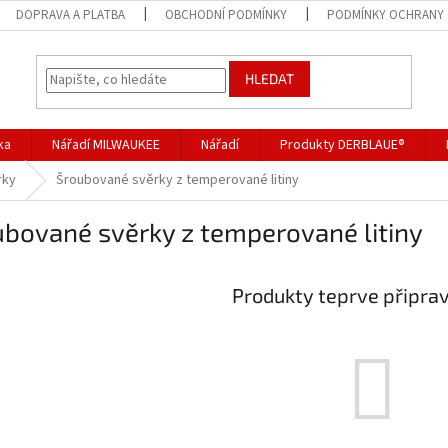
DOPRAVA A PLATBA
OBCHODNÍ PODMÍNKY
PODMÍNKY OCHRANY 
HLEDAT
ka
Nářadí MILWAUKEE
Nářadí
Produkty DERBLAUE®
rky
Šroubované svěrky z temperované litiny
ubované svěrky z temperované litiny
Produkty teprve připra