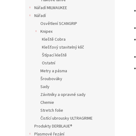
Tlakové lahve
Nářadí MILWAUKEE
Nářadí
Osvětlení SCANGRIP
Knipex
Kleště Cobra
Klešťový stavitelný klíč
Štípací kleště
Ostatní
Metry a pásma
Šroubováky
Sady
Závitníky a opravné sady
Chemie
Stretch folie
Čistící ubrousky ULTRAGRIME
Produkty DERBLAUE®
Plasmové řezání