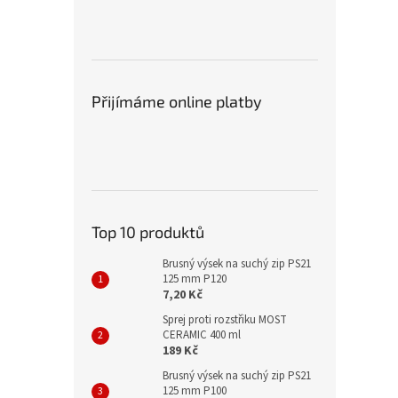
Přijímáme online platby
Top 10 produktů
Brusný výsek na suchý zip PS21
125 mm P120
7,20 Kč
Sprej proti rozstřiku MOST
CERAMIC 400 ml
189 Kč
Brusný výsek na suchý zip PS21
125 mm P100