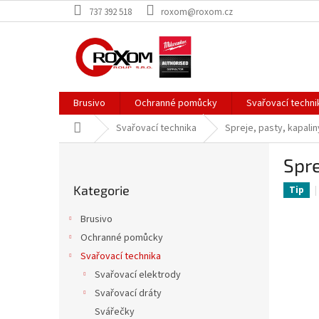
Přejít
737 392 518
roxom@roxom.cz
na
obsah
Brusivo
Ochranné pomůcky
Svařovací techni
Domů
Svařovací technika
Spreje, pasty, kapalin
P
Spr
o
Přeskočit
s
Kategorie
kategorie
Tip
t
r
Brusivo
a
Ochranné pomůcky
n
Svařovací technika
n
í
Svařovací elektrody
p
Svařovací dráty
a
Svářečky