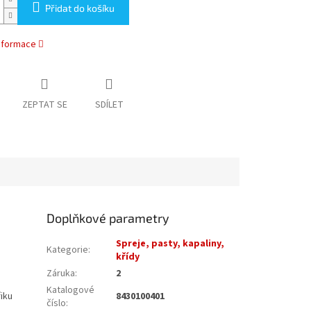
Přidat do košíku
informace
ZEPTAT SE
SDÍLET
Doplňkové parametry
Spreje, pasty, kapaliny,
Kategorie
:
křídy
Záruka
:
2
Katalogové
iku
8430100401
číslo
: