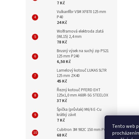
7 Kč
Vulkanfíbr VSM XF870 125 mm
P40
24 Kč
Wolframová elektroda zlatá
(WL15) 2,4 mm
78 Kč
Brusný výsek na suchý zip PS21
125 mm P240
6,50 Kč
Lamelový kotouč LUKAS SLTR
125 mm ZK40
45 Kč
Řezný kotouč PFERD EHT
125x1,0 mm A60R-SG STEELOX
37 Kč
Špička (průvlak) M6/6 E-Cu
krátký závit
7 Kč
Tento web po
Cubitron 3M 982C 150 mm P60
procházením 
68 Kč