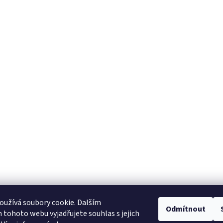
užívá soubory cookie. Dalším
Odmítnout
tohoto webu vyjadřujete souhlas s jejich