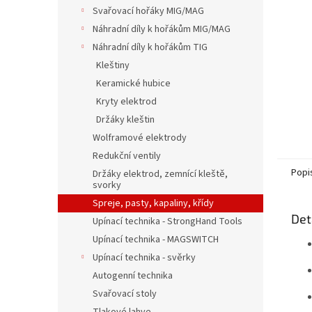
n
Svařovací hořáky MIG/MAG
e
Náhradní díly k hořákům MIG/MAG
l
Náhradní díly k hořákům TIG
Kleštiny
Keramické hubice
Kryty elektrod
Držáky kleštin
Wolframové elektrody
Redukční ventily
Popi
Držáky elektrod, zemnící kleště,
svorky
Spreje, pasty, kapaliny, křídy
Det
Upínací technika - StrongHand Tools
Upínací technika - MAGSWITCH
Upínací technika - svěrky
Autogenní technika
Svařovací stoly