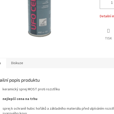
Detailní 
TISK
s
Diskuze
ailní popis produktu
keramický sprej MOST proti rozstřiku
nejlepší cena na trhu
sprej k ochraně hubic hořáků a základního materiálu před ulpíváním rozstř
svarového kovu