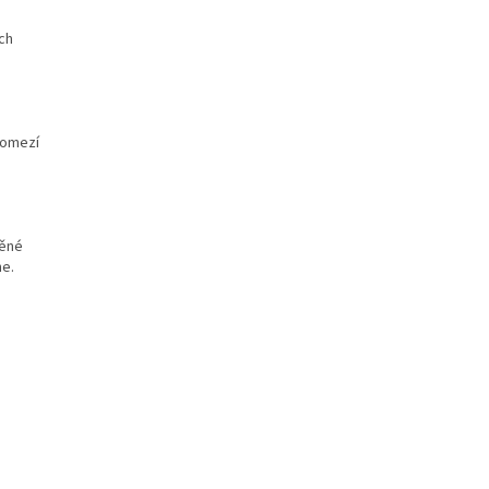
ch
 omezí
těné
ne.