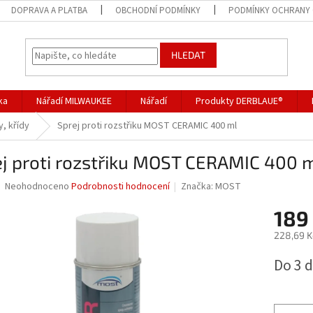
DOPRAVA A PLATBA
OBCHODNÍ PODMÍNKY
PODMÍNKY OCHRANY 
HLEDAT
ka
Nářadí MILWAUKEE
Nářadí
Produkty DERBLAUE®
y, křídy
Sprej proti rozstřiku MOST CERAMIC 400 ml
ej proti rozstřiku MOST CERAMIC 400 
Průměrné
Neohodnoceno
Podrobnosti hodnocení
Značka:
MOST
hodnocení
produktu
189
je
228,69 K
0,0
z
Měrná
Do 3 
5
cena:
hvězdiček.