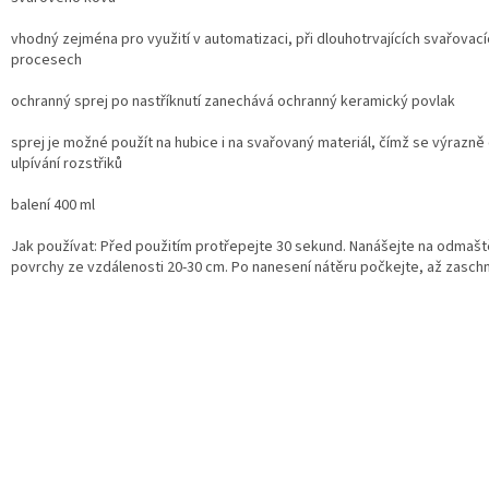
vhodný zejména pro využití v automatizaci, při dlouhotrvajících svařovací
procesech
ochranný sprej po nastříknutí zanechává ochranný keramický povlak
sprej je možné použít na hubice i na svařovaný materiál, čímž se výrazně
ulpívání rozstřiků
balení 400 ml
Jak používat: Před použitím protřepejte 30 sekund. Nanášejte na odmaš
povrchy ze vzdálenosti 20-30 cm. Po nanesení nátěru počkejte, až zasch