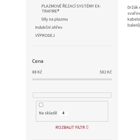
PLAZMOVÉ ŘEZACÍ SYSTÉMY EX-
Držák 
TRAFIRE®
svařov
Díly na plazmu
kabelo
balení
Indukční ohřev
6.3mm
VÝPRODEJ
Cena
88
Kč
582
Kč
Na skladě
4
ROZBALIT FILTR