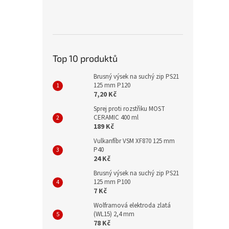
Top 10 produktů
Brusný výsek na suchý zip PS21
125 mm P120
7,20 Kč
Sprej proti rozstřiku MOST
CERAMIC 400 ml
189 Kč
Vulkanfíbr VSM XF870 125 mm
P40
24 Kč
Brusný výsek na suchý zip PS21
125 mm P100
7 Kč
Wolframová elektroda zlatá
(WL15) 2,4 mm
78 Kč