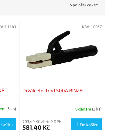
5
položek celkem
Kód:
1183
Kód:
10057
ORT
Držák elektrod 500A BINZEL
dem
(5 ks)
Skladem
(1 ks)
703,49 Kč včetně DPH
 košíku
Do košíku
581,40 Kč