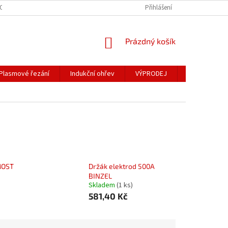
OSOBNÍCH ÚDAJŮ
Přihlášení
NÁKUPNÍ
Prázdný košík
KOŠÍK
Plasmové řezání
Indukční ohřev
VÝPRODEJ
Obchodní po
MOST
Držák elektrod 500A
BINZEL
Skladem
(1 ks)
581,40 Kč