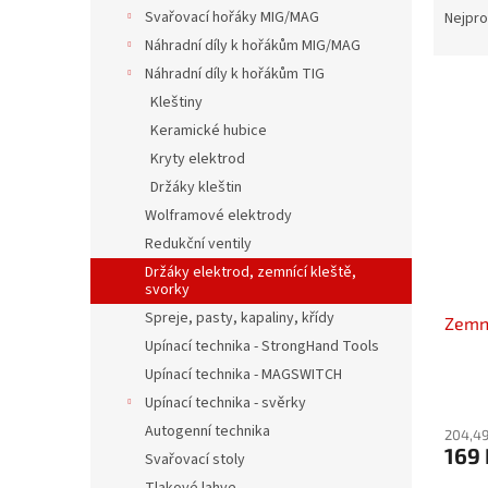
n
a
Svařovací hořáky MIG/MAG
Nejpro
e
z
Náhradní díly k hořákům MIG/MAG
l
e
Náhradní díly k hořákům TIG
V
n
Kleštiny
ý
í
Keramické hubice
p
p
i
r
Kryty elektrod
s
o
Držáky kleštin
p
d
Wolframové elektrody
r
u
Redukční ventily
o
k
Držáky elektrod, zemnící kleště,
d
t
svorky
u
ů
Spreje, pasty, kapaliny, křídy
Zemní
k
Upínací technika - StrongHand Tools
t
ů
Upínací technika - MAGSWITCH
Upínací technika - svěrky
Autogenní technika
204,49
169 
Svařovací stoly