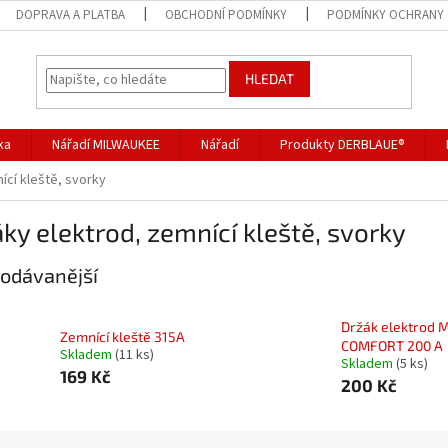
DOPRAVA A PLATBA
OBCHODNÍ PODMÍNKY
PODMÍNKY OCHRANY 
HLEDAT
ka
Nářadí MILWAUKEE
Nářadí
Produkty DERBLAUE®
ící kleště, svorky
ky elektrod, zemnící kleště, svorky
odávanější
Držák elektrod 
Zemnící kleště 315A
COMFORT 200 A
Skladem
(11 ks)
Skladem
(5 ks)
169 Kč
200 Kč