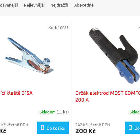
dávanější
Nejlevnější
Nejdražší
Abecedně
Kód:
10051
cí kleště 315A
Držák elektrod MOST COMF
200 A
Skladem
(11 ks)
Skla
 Kč včetně DPH
242 Kč včetně DPH
Do košíku
Do
Kč
200 Kč