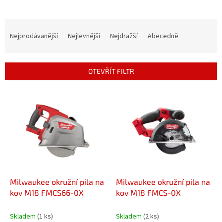
Ř
a
Nejprodávanější
Nejlevnější
Nejdražší
Abecedně
z
e
n
OTEVŘÍT FILTR
í
p
V
r
ý
o
p
d
i
u
s
k
p
t
r
ů
o
d
Milwaukee okružní pila na
Milwaukee okružní pila na
u
kov M18 FMCS66-0X
kov M18 FMCS-0X
k
t
Skladem
(1 ks)
Skladem
(2 ks)