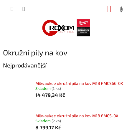
Přejít
NÁKUP
na
obsah
KOŠÍK
Okružní pily na kov
Nejprodávanější
Milwaukee okružní pila na kov M18 FMCS66-0X
Skladem
(1 ks)
14 479,34 Kč
Milwaukee okružní pila na kov M18 FMCS-0X
Skladem
(2 ks)
8 799,17 Kč