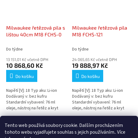
Milwaukee řetězová pila s
Milwaukee řetězová pila
lištou 40cm M18 FCHS-0
M18 FCHS-121
Do týdne
Do týdne
13 151,01 Kč včetně DPH
24 065,65 Kč včetně DPH
10 868,60 Kč
19 888,97 Kč
Do košíku
Do košíku
Napětí [V]: 18 Typ aku: Li-ion
Napětí [V]: 18 Typ aku: Li-ion
Dodávaný v: bez kufru
Dodávaný v: bez kufru
Standardní vybavení: 76 ml
Standardní vybavení: 76 ml
oleje, nástroj na řetěz a kryt
oleje, nástroj na řetěz a kryt
lišty Název: Varianta: M18 FCHS-
lišty Název: Varianta: M18 FCHS-
0...
121...
12
položek celkem
Tento web používá soubory cookie. Dalším procházením
O
v
tohoto webu vyjadřujete souhlas s jejich používáním.. Více
l