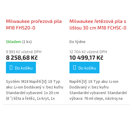
Milwaukee prořezová pila
Milwaukee řetězová pila s
M18 FHS20-0
lištou 30 cm M18 FCHSC-0
Skladem
(1 ks)
Do týdne
9 993 Kč včetně DPH
12 704 Kč včetně DPH
8 258,68 Kč
10 499,17 Kč
Do košíku
Do košíku
Systém: M18 Napětí [V]: 18 Typ
Napětí [V]: 18 Typ aku: Li-ion
aku: Li-ion Dodávaný v: bez kufru
Dodávaný v: bez kufru
Standardní vybavení: 1x 20 cm
Standardní vybavení: Standardní
(8˝) lišta a řetěz, 1x kryt, 1x
výbava: 76 ml oleje, nástroj na
šroub Název:...
řetěz, kryt Název: Varianta:
M18...