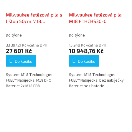
Milwaukee řetězová pila s
Milwaukee řetězová pila
lištou 50cm M18
M18 FTHCHS30-0
F2CHS50-802
Do týdne
Do týdne
33 397,21 Kč včetně DPH
13 248 Kč včetně DPH
27 601 Kč
10 948,76 Kč
Do košíku
Do košíku
Systém: M18 Technologie:
Systém: M18 Technologie:
FUEL™ Nabíječka: M18 DFC
FUEL™ Nabíječka: bez nabíječky
Baterie: 2x M18 FB8
Baterie: bez baterie