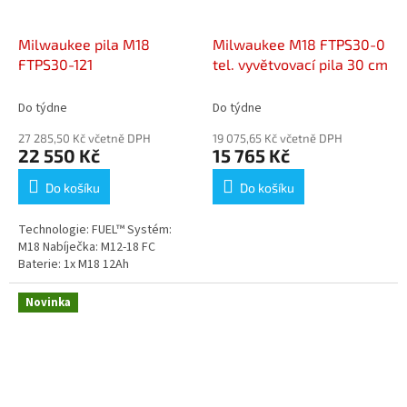
Milwaukee pila M18
Milwaukee M18 FTPS30-0
FTPS30-121
tel. vyvětvovací pila 30 cm
Do týdne
Do týdne
27 285,50 Kč včetně DPH
19 075,65 Kč včetně DPH
22 550 Kč
15 765 Kč
Do košíku
Do košíku
Technologie: FUEL™ Systém:
M18 Nabíječka: M12-18 FC
Baterie: 1x M18 12Ah
Novinka