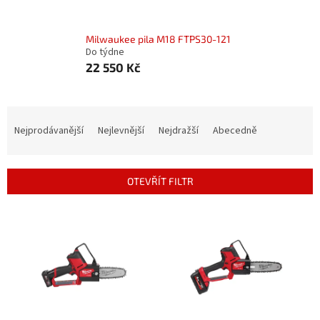
Milwaukee pila M18 FTPS30-121
Do týdne
22 550 Kč
Ř
a
Nejprodávanější
Nejlevnější
Nejdražší
Abecedně
z
e
n
OTEVŘÍT FILTR
í
p
V
r
ý
o
p
d
i
u
s
k
p
t
r
ů