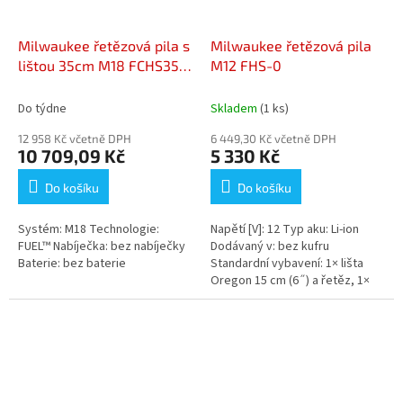
Milwaukee řetězová pila s
Milwaukee řetězová pila
lištou 35cm M18 FCHS35-
M12 FHS-0
0
Do týdne
Skladem
(1 ks)
12 958 Kč včetně DPH
6 449,30 Kč včetně DPH
10 709,09 Kč
5 330 Kč
Do košíku
Do košíku
Systém: M18 Technologie:
Napětí [V]: 12 Typ aku: Li-ion
FUEL™ Nabíječka: bez nabíječky
Dodávaný v: bez kufru
Baterie: bez baterie
Standardní vybavení: 1× lišta
Oregon 15 cm (6˝) a řetěz, 1×
pouzdro, 1× klíč Název: Varianta:
M12...