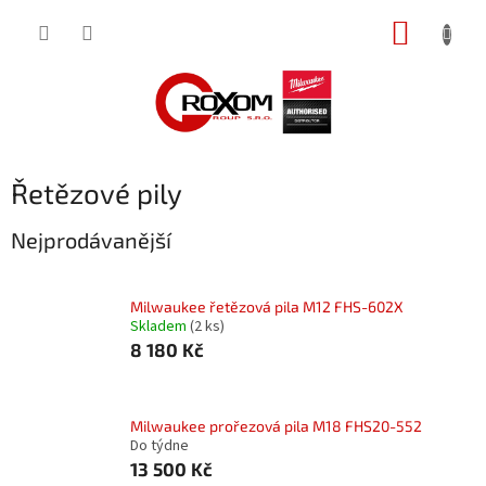
Přejít
NÁKUP
na
obsah
KOŠÍK
Řetězové pily
Nejprodávanější
Milwaukee řetězová pila M12 FHS-602X
Skladem
(2 ks)
8 180 Kč
Milwaukee prořezová pila M18 FHS20-552
Do týdne
13 500 Kč