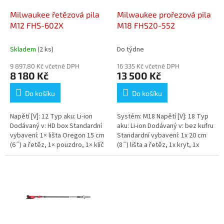
o
d
Milwaukee řetězová pila
Milwaukee prořezová pila
u
M12 FHS-602X
M18 FHS20-552
k
t
Skladem
(2 ks)
Do týdne
ů
9 897,80 Kč včetně DPH
16 335 Kč včetně DPH
8 180 Kč
13 500 Kč
Do košíku
Do košíku
Napětí [V]: 12 Typ aku: Li-ion
Systém: M18 Napětí [V]: 18 Typ
Dodávaný v: HD box Standardní
aku: Li-ion Dodávaný v: bez kufru
vybavení: 1× lišta Oregon 15 cm
Standardní vybavení: 1x 20 cm
(6˝) a řetěz, 1× pouzdro, 1× klíč
(8˝) lišta a řetěz, 1x kryt, 1x
Název: Varianta: M12...
šroub Název:...