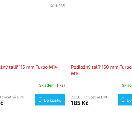
Kód:
335
žný talíř 115 mm Turbo M14
Podložný talíř 150 mm Turbo
M14
Skladem
(1 ks)
Skla
 Kč včetně DPH
223,85 Kč včetně DPH
Do košíku
Do
Kč
185 Kč
O
v
l