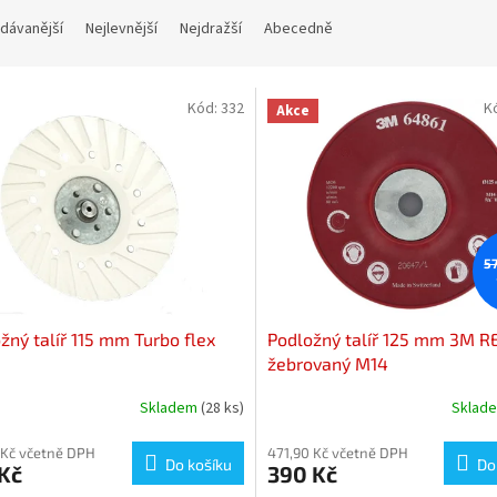
dávanější
Nejlevnější
Nejdražší
Abecedně
Kód:
332
K
Akce
5
žný talíř 115 mm Turbo flex
Podložný talíř 125 mm 3M R
žebrovaný M14
Skladem
(28 ks)
Sklad
 Kč včetně DPH
471,90 Kč včetně DPH
Do košíku
Do
Kč
390 Kč