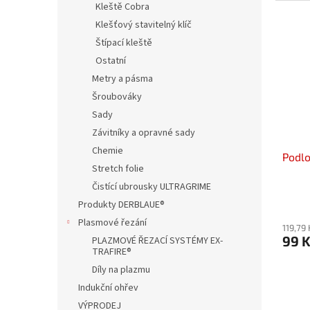
Kleště Cobra
Klešťový stavitelný klíč
Štípací kleště
Ostatní
Metry a pásma
Šroubováky
Sady
Závitníky a opravné sady
Chemie
Podlo
Stretch folie
Čistící ubrousky ULTRAGRIME
Produkty DERBLAUE®
Plasmové řezání
119,79
99 
PLAZMOVÉ ŘEZACÍ SYSTÉMY EX-
TRAFIRE®
Díly na plazmu
Indukční ohřev
VÝPRODEJ