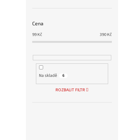
Cena
99
Kč
390
Kč
Na skladě
6
ROZBALIT FILTR