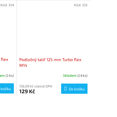
Kód:
334
Kód:
333
 flex
Podložný talíř 125 mm Turbo flex
M14
dem
(2 ks)
Skladem
(14 ks)
156,09 Kč včetně DPH
 košíku
Do košíku
129 Kč