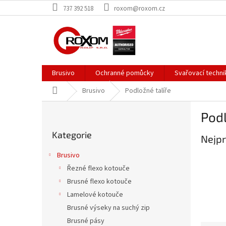
Přejít
737 392 518
roxom@roxom.cz
na
obsah
Brusivo
Ochranné pomůcky
Svařovací techni
Domů
Brusivo
Podložné talíře
P
Podl
o
Přeskočit
s
Kategorie
kategorie
Nejpr
t
r
Brusivo
a
Řezné flexo kotouče
n
Brusné flexo kotouče
n
í
Lamelové kotouče
p
Brusné výseky na suchý zip
a
Brusné pásy