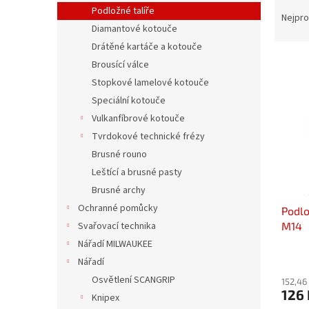
Ř
n
Podložné talíře
a
e
Nejpro
Diamantové kotouče
z
l
e
Drátěné kartáče a kotouče
V
n
Brousící válce
ý
í
Stopkové lamelové kotouče
p
p
Speciální kotouče
i
r
Vulkanfíbrové kotouče
s
o
p
Tvrdokové technické frézy
d
r
u
Brusné rouno
o
k
Leštící a brusné pasty
d
t
Brusné archy
u
ů
Ochranné pomůcky
Podlo
k
M14
Svařovací technika
t
ů
Nářadí MILWAUKEE
Nářadí
Osvětlení SCANGRIP
152,46
126 
Knipex