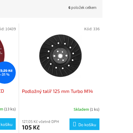
6
položek celkem
ód:
10439
Kód:
336
73,25 Kč
–31 %
ED
Podložný talíř 125 mm Turbo M14
em
(13 ks)
Skladem
(1 ks)
127,05 Kč včetně DPH
 košíku
Do košíku
105 Kč