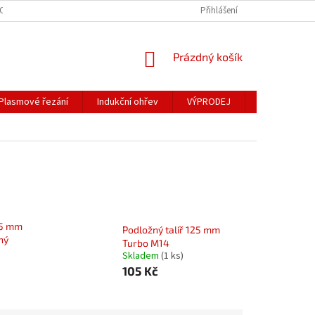
OSOBNÍCH ÚDAJŮ
Přihlášení
NÁKUPNÍ
Prázdný košík
KOŠÍK
Plasmové řezání
Indukční ohřev
VÝPRODEJ
Obchodní po
25 mm
Podložný talíř 125 mm
ný
Turbo M14
Skladem
(1 ks)
105 Kč