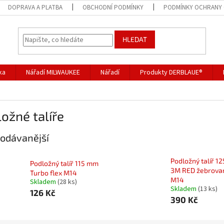
DOPRAVA A PLATBA
OBCHODNÍ PODMÍNKY
PODMÍNKY OCHRANY 
HLEDAT
ka
Nářadí MILWAUKEE
Nářadí
Produkty DERBLAUE®
ožné talíře
odávanější
Podložný talíř 1
Podložný talíř 115 mm
3M RED žebrova
Turbo flex M14
M14
Skladem
(28 ks)
Skladem
(13 ks)
126 Kč
390 Kč