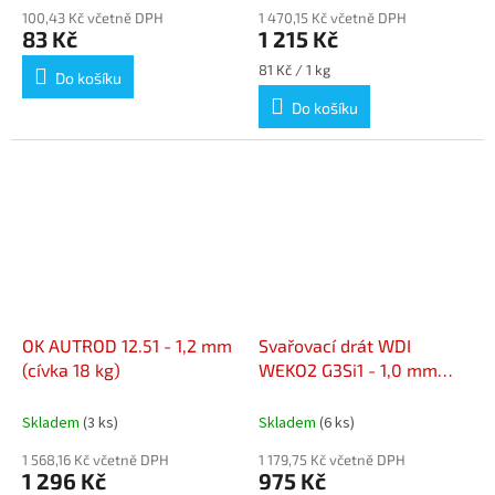
100,43 Kč včetně DPH
1 470,15 Kč včetně DPH
83 Kč
1 215 Kč
Měrná
81 Kč / 1 kg
Do košíku
cena:
Do košíku
OK AUTROD 12.51 - 1,2 mm
Svařovací drát WDI
(cívka 18 kg)
WEKO2 G3Si1 - 1,0 mm
(cívka 15 kg)
Skladem
(3 ks)
Skladem
(6 ks)
1 568,16 Kč včetně DPH
1 179,75 Kč včetně DPH
1 296 Kč
975 Kč