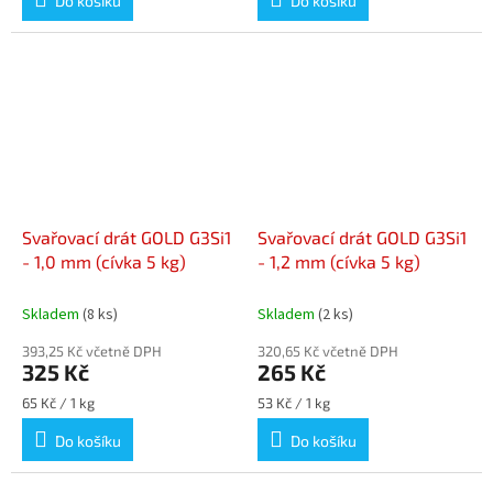
Do košíku
Do košíku
Svařovací drát GOLD G3Si1
Svařovací drát GOLD G3Si1
- 1,0 mm (cívka 5 kg)
- 1,2 mm (cívka 5 kg)
Skladem
(8 ks)
Skladem
(2 ks)
393,25 Kč včetně DPH
320,65 Kč včetně DPH
325 Kč
265 Kč
Měrná
Měrná
65 Kč / 1 kg
53 Kč / 1 kg
cena:
cena:
Do košíku
Do košíku