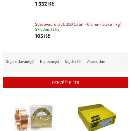
1 332 Kč
Svařovací drát GOLD G3Si1 - 0,6 mm (cívka 1 kg)
Skladem
(2 ks)
105 Kč
Ř
a
Nejprodávanější
Nejlevnější
Nejdražší
Abecedně
z
e
n
OTEVŘÍT FILTR
í
p
V
r
ý
o
p
d
i
u
s
k
p