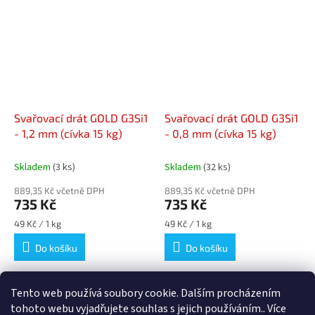
Svařovací drát GOLD G3Si1
Svařovací drát GOLD G3Si1
- 1,2 mm (cívka 15 kg)
- 0,8 mm (cívka 15 kg)
Skladem
(3 ks)
Skladem
(32 ks)
889,35 Kč včetně DPH
889,35 Kč včetně DPH
735 Kč
735 Kč
Měrná
Měrná
49 Kč / 1 kg
49 Kč / 1 kg
cena:
cena:
Do košíku
Do košíku
16
položek celkem
Tento web používá soubory cookie. Dalším procházením
O
v
tohoto webu vyjadřujete souhlas s jejich používáním.. Více