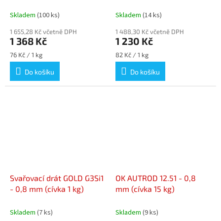
(18 kg cívka)
(15 kg cívka)
Skladem
(100 ks)
Skladem
(14 ks)
1 655,28 Kč včetně DPH
1 488,30 Kč včetně DPH
1 368 Kč
1 230 Kč
Měrná
Měrná
76 Kč / 1 kg
82 Kč / 1 kg
cena:
cena:
Do košíku
Do košíku
Svařovací drát GOLD G3Si1
OK AUTROD 12.51 - 0,8
- 0,8 mm (cívka 1 kg)
mm (cívka 15 kg)
Skladem
(7 ks)
Skladem
(9 ks)