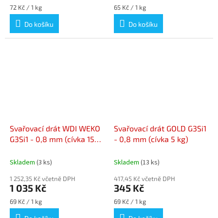
Měrná
Měrná
72 Kč / 1 kg
65 Kč / 1 kg
cena:
cena:
Do košíku
Do košíku
Svařovací drát WDI WEKO
Svařovací drát GOLD G3Si1
G3Si1 - 0,8 mm (cívka 15
- 0,8 mm (cívka 5 kg)
kg)
Skladem
(3 ks)
Skladem
(13 ks)
1 252,35 Kč včetně DPH
417,45 Kč včetně DPH
1 035 Kč
345 Kč
Měrná
Měrná
69 Kč / 1 kg
69 Kč / 1 kg
cena:
cena: