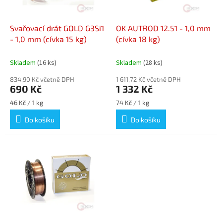
t
r
ů
o
d
Svařovací drát GOLD G3Si1
OK AUTROD 12.51 - 1,0 mm
u
- 1,0 mm (cívka 15 kg)
(cívka 18 kg)
k
t
Skladem
(16 ks)
Skladem
(28 ks)
ů
834,90 Kč včetně DPH
1 611,72 Kč včetně DPH
690 Kč
1 332 Kč
Měrná
Měrná
46 Kč / 1 kg
74 Kč / 1 kg
cena:
cena:
Do košíku
Do košíku