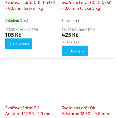
Svařovací drát GOLD G3Si1
Svařovací drát GOLD G3Si1
- 0,6 mm (cívka 1 kg)
- 0,6 mm (cívka 5 kg)
Skladem
(2 ks)
Skladem
(4 ks)
127,05 Kč včetně DPH
514,25 Kč včetně DPH
105 Kč
425 Kč
Měrná
85 Kč / 1 kg
Do košíku
cena:
Do košíku
Svařovací drát OK
Svařovací drát OK
Aristorod 12.50 - 1,0 mm
Aristorod 12.50 - 0,8 mm