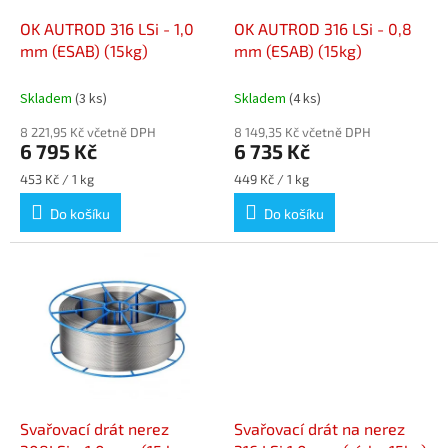
o
d
OK AUTROD 316 LSi - 1,0
OK AUTROD 316 LSi - 0,8
u
mm (ESAB) (15kg)
mm (ESAB) (15kg)
k
t
Skladem
(3 ks)
Skladem
(4 ks)
ů
8 221,95 Kč včetně DPH
8 149,35 Kč včetně DPH
6 795 Kč
6 735 Kč
Měrná
Měrná
453 Kč / 1 kg
449 Kč / 1 kg
cena:
cena:
Do košíku
Do košíku
Svařovací drát nerez
Svařovací drát na nerez