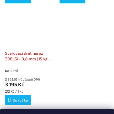
Svařovací drát nerez
308LSi - 0,8 mm (15 kg
cívka)
Do 3 dnů
3 865,95 Kč včetně DPH
3 195 Kč
Měrná
213 Kč / 1 kg
cena:
Do košíku