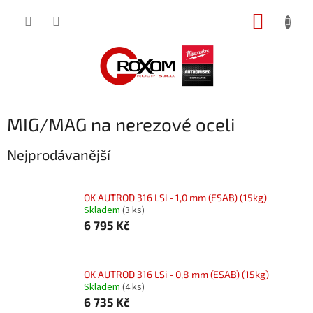
Přejít
NÁKUP
na
obsah
KOŠÍK
MIG/MAG na nerezové oceli
Nejprodávanější
OK AUTROD 316 LSi - 1,0 mm (ESAB) (15kg)
Skladem
(3 ks)
6 795 Kč
OK AUTROD 316 LSi - 0,8 mm (ESAB) (15kg)
Skladem
(4 ks)
6 735 Kč