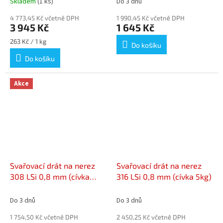
Skladem
(1 ks)
Do 3 dnů
4 773,45 Kč včetně DPH
1 990,45 Kč včetně DPH
3 945 Kč
1 645 Kč
Měrná
263 Kč / 1 kg
Do košíku
cena:
Do košíku
Akce
Svařovací drát na nerez
Svařovací drát na nerez
308 LSi 0,8 mm (cívka
316 LSi 0,8 mm (cívka 5kg)
5kg)
Do 3 dnů
Do 3 dnů
1 754,50 Kč včetně DPH
2 450,25 Kč včetně DPH