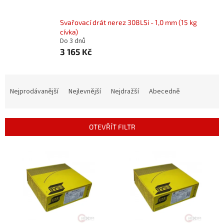
Svařovací drát nerez 308LSi - 1,0 mm (15 kg
cívka)
Do 3 dnů
3 165 Kč
Ř
a
Nejprodávanější
Nejlevnější
Nejdražší
Abecedně
z
e
n
OTEVŘÍT FILTR
í
p
V
r
ý
o
p
d
i
u
s
k
p
t
r
ů