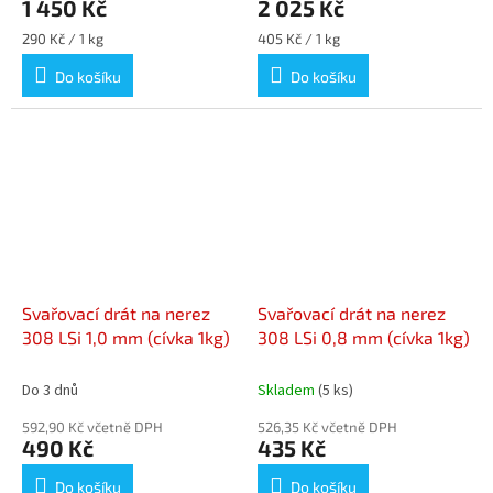
1 450 Kč
2 025 Kč
Měrná
Měrná
290 Kč / 1 kg
405 Kč / 1 kg
cena:
cena:
Do košíku
Do košíku
Svařovací drát na nerez
Svařovací drát na nerez
308 LSi 1,0 mm (cívka 1kg)
308 LSi 0,8 mm (cívka 1kg)
Do 3 dnů
Skladem
(5 ks)
592,90 Kč včetně DPH
526,35 Kč včetně DPH
490 Kč
435 Kč
Do košíku
Do košíku