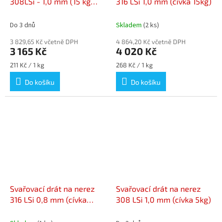
308LSi - 1,0 mm (15 kg
316 LSi 1,0 mm (cívka 15kg)
cívka)
Do 3 dnů
Skladem
(2 ks)
3 829,65 Kč včetně DPH
4 864,20 Kč včetně DPH
3 165 Kč
4 020 Kč
Měrná
Měrná
211 Kč / 1 kg
268 Kč / 1 kg
cena:
cena:
Do košíku
Do košíku
Svařovací drát na nerez
Svařovací drát na nerez
316 LSi 0,8 mm (cívka
308 LSi 1,0 mm (cívka 5kg)
15kg)