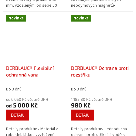
mm, vzdálenými od sebe 50
neodymových magnetů•
mm• Optimální ochrana proti
Materiál z robustní, tkaninou
stříkající vodě na potrubí• Lze...
vyztužené speciální plachty•...
Novinka
Novinka
DERBLAUE® Flexibilní
DERBLAUE® Ochrana proti
ochranná vana
rozstřiku
Do 3 dnů
Do 3 dnů
od 6 050 Kč včetně DPH
1 185,80 Kč včetně DPH
5 000 Kč
980 Kč
od
DETAIL
DETAIL
Detaily produktu: • Materiál z
Detaily produktu:• Jednoduchá
robustní, látkou vyztužené
ochrana proti stříkající vodě s