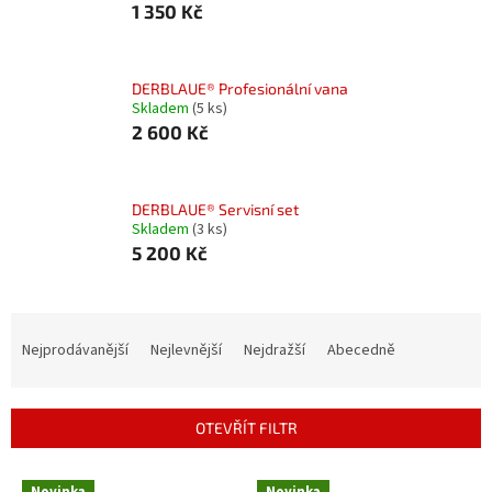
1 350 Kč
DERBLAUE® Profesionální vana
Skladem
(5 ks)
2 600 Kč
DERBLAUE® Servisní set
Skladem
(3 ks)
5 200 Kč
Ř
a
Nejprodávanější
Nejlevnější
Nejdražší
Abecedně
z
e
n
OTEVŘÍT FILTR
í
p
V