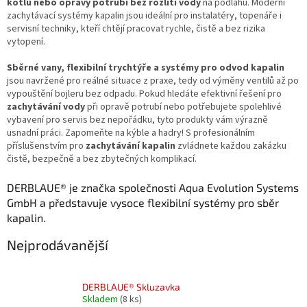
kotlů nebo opravy potrubí bez rozlití vody
na podlahu. Moderní
zachytávací systémy kapalin jsou ideální pro instalatéry, topenáře i
servisní techniky, kteří chtějí pracovat rychle, čistě a bez rizika
vytopení.
Sběrné vany, flexibilní trychtýře a systémy pro odvod kapalin
jsou navržené pro reálné situace z praxe, tedy od výměny ventilů až po
vypouštění bojleru bez odpadu. Pokud hledáte efektivní řešení pro
zachytávání vody
při opravě potrubí nebo potřebujete spolehlivé
vybavení pro servis bez nepořádku, tyto produkty vám výrazně
usnadní práci. Zapomeňte na kýble a hadry! S profesionálním
příslušenstvím pro
zachytávání kapalin
zvládnete každou zakázku
čistě, bezpečně a bez zbytečných komplikací.
DERBLAUE® je značka společnosti Aqua Evolution Systems
GmbH a představuje vysoce flexibilní systémy pro sběr
kapalin.
Nejprodávanější
DERBLAUE® Skluzavka
Skladem
(8 ks)