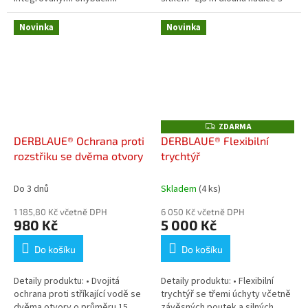
kovovými prvky, těsnicí lem po
vhodným uchycením• držák
celém obvodu, objem 10 l, 2
vodítka pro závěsný...
Novinka
Novinka
rukojeti pro...
ZDARMA
Z
D
DERBLAUE® Ochrana proti
DERBLAUE® Flexibilní
A
rozstřiku se dvěma otvory
trychtýř
R
M
A
Do 3 dnů
Skladem
(4 ks)
1 185,80 Kč včetně DPH
6 050 Kč včetně DPH
980 Kč
5 000 Kč
Do košíku
Do košíku
Detaily produktu: • Dvojitá
Detaily produktu: • Flexibilní
ochrana proti stříkající vodě se
trychtýř se třemi úchyty včetně
dvěma otvory o průměru 15
závěsných poutek a silných