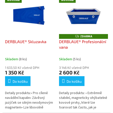
r
Novinka
Novinka
ý
o
p
d
i
u
s
k
p
t
r
ů
o
ZDARMA
Z
D
d
DERBLAUE® Skluzavka
DERBLAUE® Profesionální
A
u
vana
R
M
k
A
t
Skladem
(8 ks)
Skladem
(5 ks)
ů
1 633,50 Kč včetně DPH
3 146 Kč včetně DPH
1 350 Kč
2 600 Kč
Do košíku
Do košíku
Detaily produktu:• Pro cílené
Detaily produktu: • Extrémně
navádění kapalin• Závěsný
stabilní, magneticky ohýbatelné
jazýček se silným neodymovým
kovové prvky, které lze
magnetem• Lze libovolně
tvarovat tak často, jak je
tvarovat pomocí magnetických
potřeba• Objem 10 litrů• Odolná