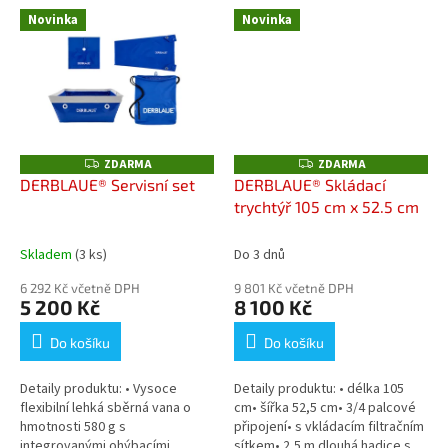
ohýbacích kovových prvků•
vůči všem běžným kapalinám,...
Novinka
Novinka
Šířka 30 cm...
ZDARMA
ZDARMA
Z
Z
D
D
DERBLAUE® Servisní set
DERBLAUE® Skládací
A
A
trychtýř 105 cm x 52.5 cm
R
R
M
M
A
A
Skladem
(3 ks)
Do 3 dnů
6 292 Kč včetně DPH
9 801 Kč včetně DPH
5 200 Kč
8 100 Kč
Do košíku
Do košíku
Detaily produktu: • Vysoce
Detaily produktu: • délka 105
flexibilní lehká sběrná vana o
cm• šířka 52,5 cm• 3/4 palcové
hmotnosti 580 g s
připojení• s vkládacím filtračním
integrovanými ohýbacími
sítkem• 2,5 m dlouhá hadice s