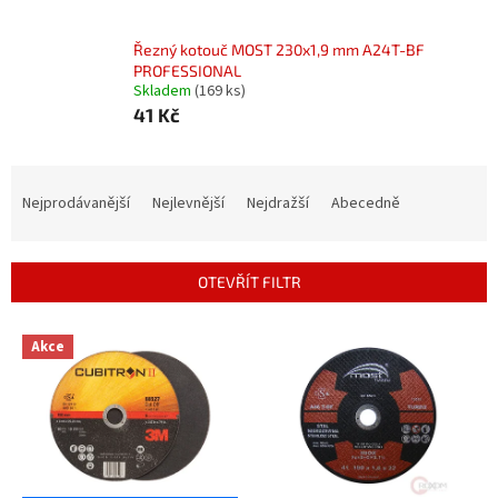
Řezný kotouč MOST 230x1,9 mm A24T-BF
PROFESSIONAL
Skladem
(169 ks)
41 Kč
Ř
a
Nejprodávanější
Nejlevnější
Nejdražší
Abecedně
z
e
n
OTEVŘÍT FILTR
í
p
V
r
Akce
ý
o
p
d
i
u
s
k
p
t
r
ů