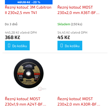
o
461,10 Kč
–20 %
d
Řezný kotouč 3M Cubitron
Řezný kotouč MOST
u
II 230x2,5 mm T41
230x2,0 mm A36T-BF
k
INOX
t
Do 3 dnů
Skladem
(150 ks)
ů
445,28 Kč včetně DPH
54,45 Kč včetně DPH
368 Kč
45 Kč
Do košíku
Do košíku
Řezný kotouč MOST
Řezný kotouč MOST
230x1,9 mm A24T-BF
230x2,0 mm A30R-BF
PROFESSIONAL
STANDARD