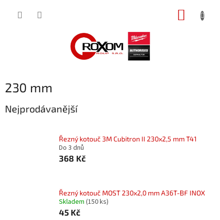
Přejít
NÁKUP
na
obsah
KOŠÍK
230 mm
Nejprodávanější
Řezný kotouč 3M Cubitron II 230x2,5 mm T41
Do 3 dnů
368 Kč
Řezný kotouč MOST 230x2,0 mm A36T-BF INOX
Skladem
(150 ks)
45 Kč