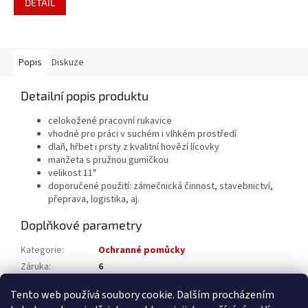
DETAIL
Popis
Diskuze
Detailní popis produktu
celokožené pracovní rukavice
vhodné pro práci v suchém i vlhkém prostředí
dlaň, hřbet i prsty z kvalitní hovězí lícovky
manžeta s pružnou gumičkou
velikost 11"
doporučené použití: zámečnická činnost, stavebnictví,
přeprava, logistika, aj.
Doplňkové parametry
Kategorie
:
Ochranné pomůcky
Záruka
:
6
Katalogové číslo
:
7755032011
Tento web používá soubory cookie. Dalším procházením