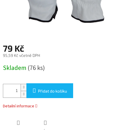
79 Kč
95,59 Kč včetně DPH
Měrná
Skladem
(76 ks)
cena:
Přidat do košíku
Detailní informace