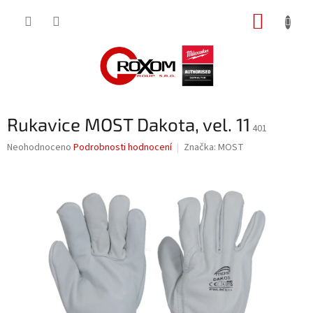
Přejít
NÁKUP
na
obsah
KOŠÍK
Rukavice MOST Dakota, vel. 11
401
Průměrné
Neohodnoceno
Podrobnosti hodnocení
Značka:
MOST
hodnocení
produktu
je
0,0
z
5
hvězdiček.