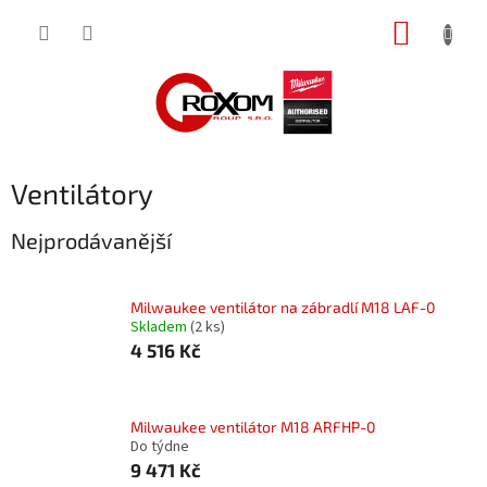
Přejít
NÁKUP
na
obsah
KOŠÍK
Ventilátory
Nejprodávanější
Milwaukee ventilátor na zábradlí M18 LAF-0
Skladem
(2 ks)
4 516 Kč
Milwaukee ventilátor M18 ARFHP-0
Do týdne
9 471 Kč