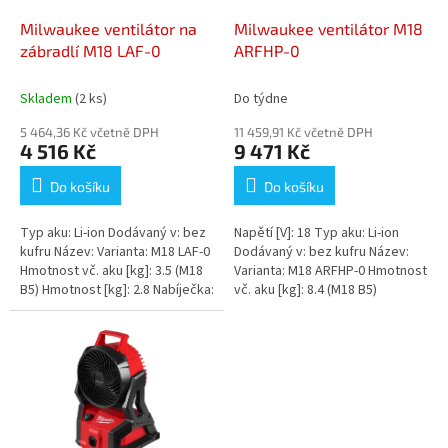
o
d
Milwaukee ventilátor na
Milwaukee ventilátor M18
u
zábradlí M18 LAF-0
ARFHP-0
k
t
Skladem
(2 ks)
Do týdne
ů
5 464,36 Kč včetně DPH
11 459,91 Kč včetně DPH
4 516 Kč
9 471 Kč
Do košíku
Do košíku
Typ aku: Li-ion Dodávaný v: bez
Napětí [V]: 18 Typ aku: Li-ion
kufru Název: Varianta: M18 LAF-0
Dodávaný v: bez kufru Název:
Hmotnost vč. aku [kg]: 3.5 (M18
Varianta: M18 ARFHP-0 Hmotnost
B5) Hmotnost [kg]: 2.8 Nabíječka:
vč. aku [kg]: 8.4 (M18 B5)
bez nabíječky...
Hmotnost [kg]: 7.7...