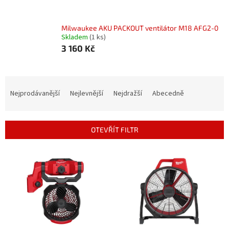
Milwaukee AKU PACKOUT ventilátor M18 AFG2-0
Skladem
(1 ks)
3 160 Kč
Ř
a
Nejprodávanější
Nejlevnější
Nejdražší
Abecedně
z
e
n
OTEVŘÍT FILTR
í
p
V
r
ý
o
p
d
i
u
s
k
p
t
r
ů