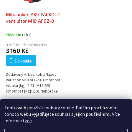
Milwaukee AKU PACKOUT
ventilátor M18 AFG2-0
Skladem
(1 ks)
3 823,60 Kč včetně DPH
3 160 Kč
Do košíku
Dodávaný v: bez kufru Název:
Varianta: M18 AFG2-0 Hmotnost
vč. aku [kg]: 2.61 (M18 B5)
Hmotnost [kg]: 2.91 Nabíječka:
bez nabíječky Baterie: bez...
3
položek celkem
Tento web používá soubory cookie. Dalším procházením
O
v
tohoto webu vyjadřujete souhlas s jejich používáním.. Více
l
Z
informací
zde
.
á
á
d
Vytvořil Shoptet