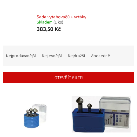
Sada vytahovačů + vrtáky
Skladem
(1 ks)
383,50 Kč
Ř
a
Nejprodávanější
Nejlevnější
Nejdražší
Abecedně
z
e
n
OTEVŘÍT FILTR
í
p
V
r
ý
o
p
d
i
u
s
k
p
t
r
ů