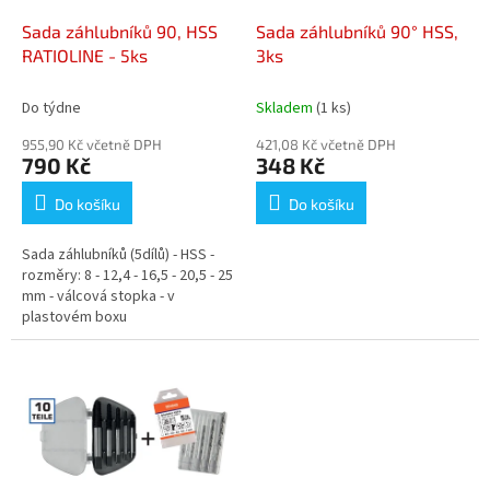
o
d
Sada záhlubníků 90, HSS
Sada záhlubníků 90° HSS,
u
RATIOLINE - 5ks
3ks
k
t
Do týdne
Skladem
(1 ks)
ů
955,90 Kč včetně DPH
421,08 Kč včetně DPH
790 Kč
348 Kč
Do košíku
Do košíku
Sada záhlubníků (5dílů) - HSS -
rozměry: 8 - 12,4 - 16,5 - 20,5 - 25
mm - válcová stopka - v
plastovém boxu