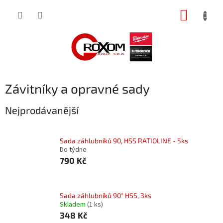
Přejít
NÁKUP
na
obsah
KOŠÍK
Závitníky a opravné sady
Nejprodávanější
Sada záhlubníků 90, HSS RATIOLINE - 5ks
Do týdne
790 Kč
Sada záhlubníků 90° HSS, 3ks
Skladem
(1 ks)
348 Kč