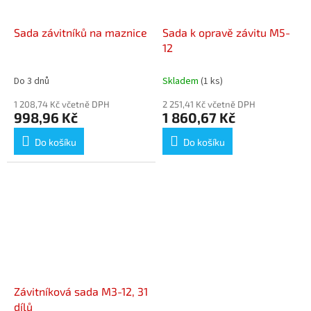
Sada závitníků na maznice
Sada k opravě závitu M5-
12
Do 3 dnů
Skladem
(1 ks)
1 208,74 Kč včetně DPH
2 251,41 Kč včetně DPH
998,96 Kč
1 860,67 Kč
Do košíku
Do košíku
Závitníková sada M3-12, 31
dílů