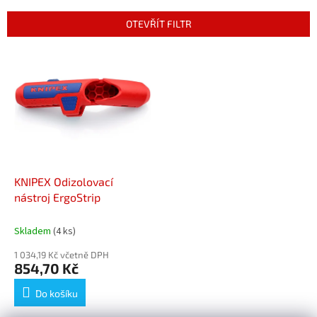
e
n
OTEVŘÍT FILTR
í
p
V
r
ý
o
p
d
i
u
s
k
p
t
r
ů
o
d
KNIPEX Odizolovací
u
nástroj ErgoStrip
k
t
Skladem
(4 ks)
ů
1 034,19 Kč včetně DPH
854,70 Kč
Do košíku