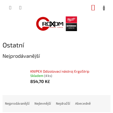
Přejít
NÁKUP
na
obsah
KOŠÍK
Ostatní
Nejprodávanější
KNIPEX Odizolovací nástroj ErgoStrip
Skladem
(4 ks)
854,70 Kč
Ř
a
Nejprodávanější
Nejlevnější
Nejdražší
Abecedně
z