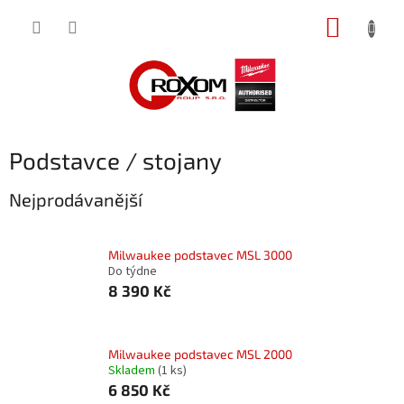
Přejít
NÁKUP
na
obsah
KOŠÍK
Podstavce / stojany
Nejprodávanější
Milwaukee podstavec MSL 3000
Do týdne
8 390 Kč
Milwaukee podstavec MSL 2000
Skladem
(1 ks)
6 850 Kč