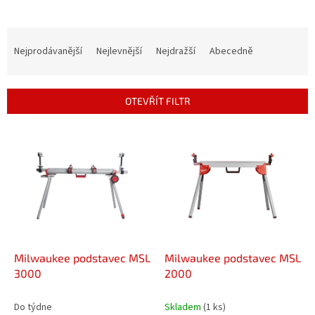
Ř
a
Nejprodávanější
Nejlevnější
Nejdražší
Abecedně
z
e
n
OTEVŘÍT FILTR
í
p
V
r
ý
o
p
d
i
u
s
k
p
t
r
ů
o
d
Milwaukee podstavec MSL
Milwaukee podstavec MSL
u
3000
2000
k
t
Do týdne
Skladem
(1 ks)