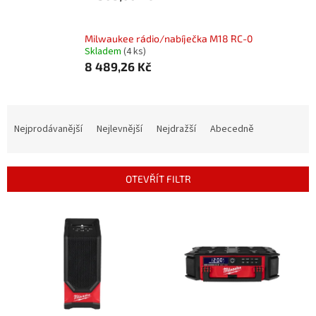
Milwaukee rádio/nabíječka M18 RC-0
Skladem
(4 ks)
8 489,26 Kč
Ř
a
Nejprodávanější
Nejlevnější
Nejdražší
Abecedně
z
e
n
OTEVŘÍT FILTR
í
p
V
r
ý
o
p
d
i
u
s
k
p
t
r
ů