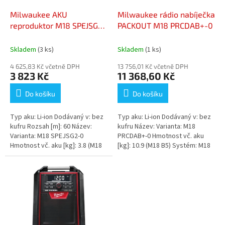
o
d
Milwaukee AKU
Milwaukee rádio nabíječka
u
reproduktor M18 SPEJSG2-
PACKOUT M18 PRCDAB+-0
k
0
t
Skladem
(3 ks)
Skladem
(1 ks)
ů
4 625,83 Kč včetně DPH
13 756,01 Kč včetně DPH
3 823 Kč
11 368,60 Kč
Do košíku
Do košíku
Typ aku: Li-ion Dodávaný v: bez
Typ aku: Li-ion Dodávaný v: bez
kufru Rozsah [m]: 60 Název:
kufru Název: Varianta: M18
Varianta: M18 SPEJSG2-0
PRCDAB+-0 Hmotnost vč. aku
Hmotnost vč. aku [kg]: 3.8 (M18
[kg]: 10.9 (M18 B5) Systém: M18
B5) Systém: M18...
Nabíječka: bez nabíječky...