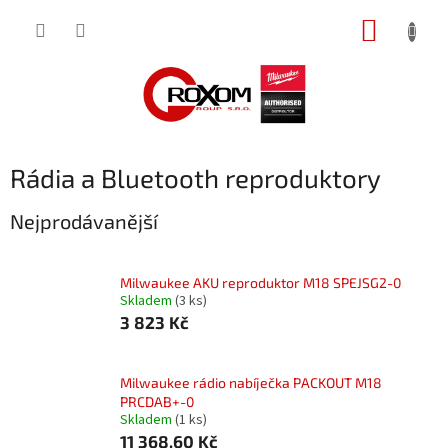
Přejít
NÁKUP
na
obsah
KOŠÍK
Rádia a Bluetooth reproduktory
Nejprodávanější
Milwaukee AKU reproduktor M18 SPEJSG2-0
Skladem
(3 ks)
3 823 Kč
Milwaukee rádio nabíječka PACKOUT M18
PRCDAB+-0
Skladem
(1 ks)
11 368,60 Kč