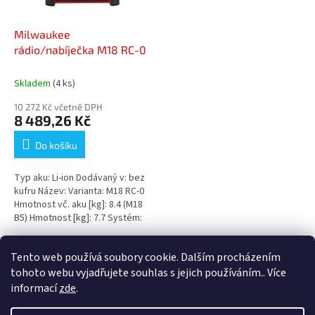
Milwaukee
rádio/nabíječka M18 RC-0
Skladem
(4 ks)
10 272 Kč včetně DPH
8 489,26 Kč
Do košíku
Typ aku: Li-ion Dodávaný v: bez
kufru Název: Varianta: M18 RC-0
Hmotnost vč. aku [kg]: 8.4 (M18
B5) Hmotnost [kg]: 7.7 Systém:
M18 Nabíječka:...
3
položek celkem
Tento web používá soubory cookie. Dalším procházením
O
v
tohoto webu vyjadřujete souhlas s jejich používáním.. Více
l
Z
informací
zde
.
á
á
d
Vytvořil Shoptet