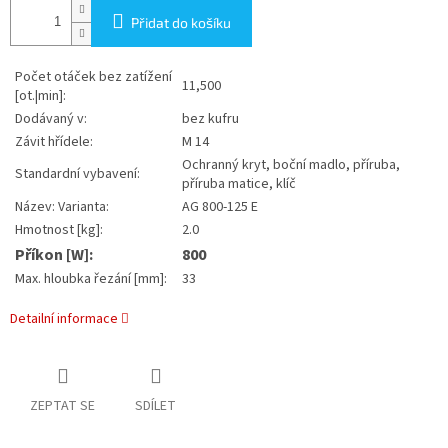
Přidat do košíku
Počet otáček bez zatížení
11,500
[ot.|min]:
Dodávaný v:
bez kufru
Závit hřídele:
M 14
Ochranný kryt, boční madlo, příruba,
Standardní vybavení:
příruba matice, klíč
Název: Varianta:
AG 800-125 E
Hmotnost [kg]:
2.0
Příkon [W]:
800
Max. hloubka řezání [mm]:
33
Detailní informace
ZEPTAT SE
SDÍLET