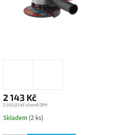
2 143 Kč
2 593,03 Kč včetně DPH
Měrná
Skladem
(2 ks)
cena: