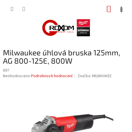
Přejít
NÁKUP
na
obsah
KOŠÍK
Milwaukee úhlová bruska 125mm,
AG 800-125E, 800W
697
Průměrné
Neohodnoceno
Podrobnosti hodnocení
Značka:
MILWAUKEE
hodnocení
produktu
je
0,0
z
5
hvězdiček.