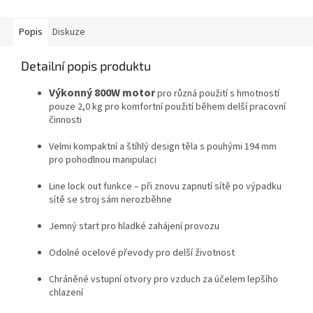
Popis
Diskuze
Detailní popis produktu
Výkonný 800W motor
pro různá použití s hmotností
pouze 2,0 kg pro komfortní použití během delší pracovní
činnosti
Velmi kompaktní a štíhlý design těla s pouhými 194 mm
pro pohodlnou manipulaci
Line lock out funkce – při znovu zapnutí sítě po výpadku
sítě se stroj sám nerozběhne
Jemný start pro hladké zahájení provozu
Odolné ocelové převody pro delší životnost
Chráněné vstupní otvory pro vzduch za účelem lepšího
chlazení