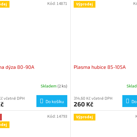
Kód:
14871
K
odej
Výprodej
ma dýza 80-90A
Plasma hubice 85-105A
Skladem
(2 ks)
Skla
Kč včetně DPH
314,60 Kč včetně DPH
Do košíku
Do
Kč
260 Kč
Kód:
14793
Výprodej
odej