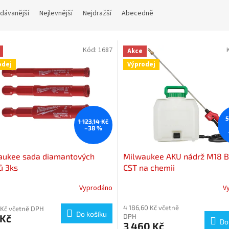
dávanější
Nejlevnější
Nejdražší
Abecedně
Kód:
1687
Akce
odej
Výprodej
5
1 123,14 Kč
–38 %
aukee sada diamantových
Milwaukee AKU nádrž M18 
ů 3ks
CST na chemii
Vyprodáno
V
4 186,60 Kč včetně
 Kč včetně DPH
Do košíku
 Kč
DPH
Do
3 460 Kč