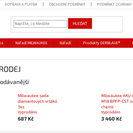
DOPRAVA A PLATBA
OBCHODNÍ PODMÍNKY
PODMÍNKY OCHRANY 
HLEDAT
ka
Nářadí MILWAUKEE
Nářadí
Produkty DERBLAUE®
RODEJ
odávanější
Milwaukee sada
Milwaukee AKU 
diamantových vrtáků
M18 BPFP-CST n
3ks
chemii
Vyprodáno
Vyprodáno
687 Kč
3 460 Kč