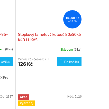
188,40 Kč
–33 %
P36+
Stopkový lamelový kotouč 80x50x6
K40 LUKAS
dem
(8 ks)
Skladem
(6 ks)
152,46 Kč včetně DPH
 košíku
Do košíku
126 Kč
p
CX Pro
Kód:
2127
Kód:
2126
Akce
Výprodej