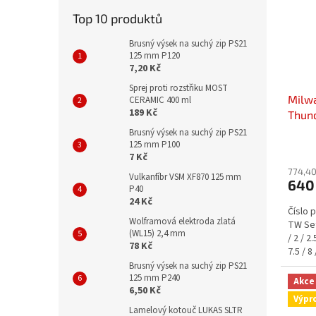
Top 10 produktů
Brusný výsek na suchý zip PS21
125 mm P120
7,20 Kč
Sprej proti rozstřiku MOST
Milw
CERAMIC 400 ml
189 Kč
Thun
Brusný výsek na suchý zip PS21
125 mm P100
7 Kč
774,40
Vulkanfíbr VSM XF870 125 mm
640
P40
24 Kč
Číslo 
Wolframová elektroda zlatá
TW Set
(WL15) 2,4 mm
/ 2 / 2.
78 Kč
7.5 / 8 
Brusný výsek na suchý zip PS21
125 mm P240
Akce
6,50 Kč
Výpr
Lamelový kotouč LUKAS SLTR