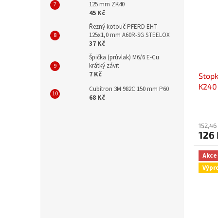
125 mm ZK40
45 Kč
Řezný kotouč PFERD EHT
125x1,0 mm A60R-SG STEELOX
37 Kč
Špička (průvlak) M6/6 E-Cu
krátký závit
7 Kč
Stop
K240
Cubitron 3M 982C 150 mm P60
68 Kč
152,46
126 
Akce
Výpr