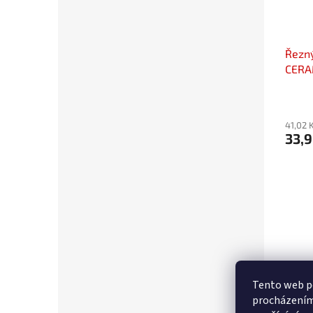
Řezn
CERA
41,02 
33,9
Tento web po
procházením 