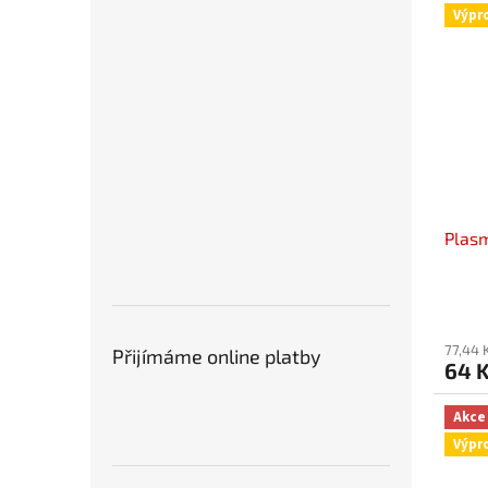
Výpr
Plas
77,44 
Přijímáme online platby
64 
Akce
Výpr