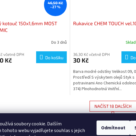
46,50 Kč
–27 %
ý kotouč 150x1,6mm MOST
Rukavice CHEM TOUCH vel.1
MIC
Do 3 dnů
Skla
Kč včetně DPH
36,30 Kč včetně DPH
Do košíku
Do
0 Kč
30 Kč
Barva modré odstíny Velikost 09, 0
Prostředí S výskytem olejů Styk s
potravinami Ano Chemická odolnos
374) Plnohodnotná Vnitřní...
NAČÍST 18 DALŠÍCH
S
1
3
O
t
užívá soubory cookie. Dalším
r
v
Odmítnout
NAHORU
á
tohoto webu vyjadřujete souhlas s jejich
l
n