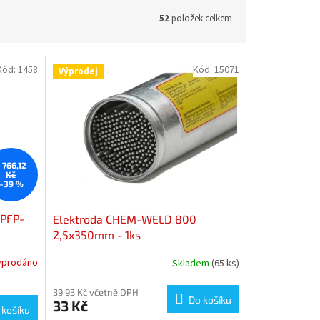
52
položek celkem
Kód:
1458
Kód:
15071
Výprodej
 766,12
Kč
–39 %
BPFP-
Elektroda CHEM-WELD 800
2,5x350mm - 1ks
yprodáno
Skladem
(65 ks)
39,93 Kč včetně DPH
Do košíku
33 Kč
 košíku