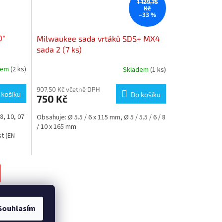
1 129,75
Kč
–33 %
0"
Milwaukee sada vrtáků SDS+ MX4
sada 2 (7 ks)
dem
(2 ks)
Skladem
(1 ks)
907,50 Kč včetně DPH
 košíku
Do košíku
750 Kč
8, 10, 07
Obsahuje: Ø 5.5 / 6 x 115 mm, Ø 5 / 5.5 / 6 / 8
/ 10 x 165 mm
t (EN
Souhlasím