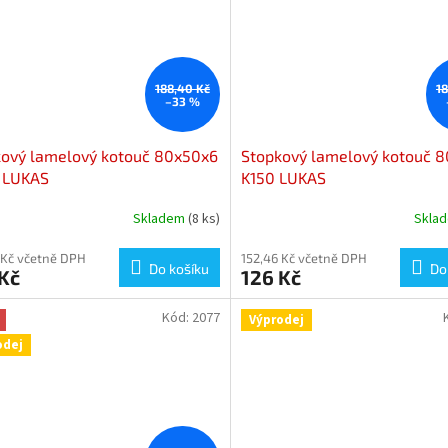
188,40 Kč
1
–33 %
kový lamelový kotouč 80x50x6
Stopkový lamelový kotouč 
 LUKAS
K150 LUKAS
Skladem
(8 ks)
Skla
 Kč včetně DPH
152,46 Kč včetně DPH
Do košíku
Do
Kč
126 Kč
Kód:
2077
Výprodej
odej