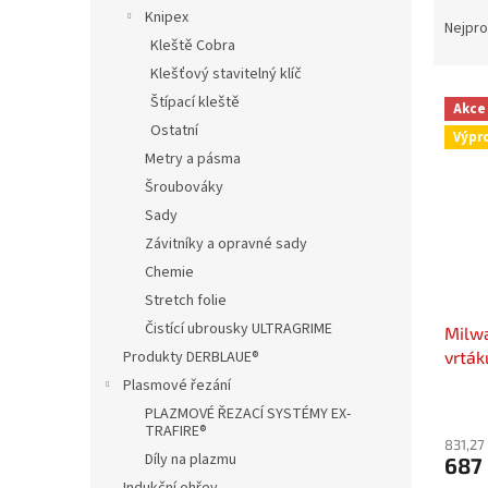
Ř
n
Knipex
a
e
Nejpro
Kleště Cobra
z
l
e
Klešťový stavitelný klíč
V
n
Štípací kleště
Akce
ý
í
Ostatní
Výpr
p
p
Metry a pásma
i
r
Šroubováky
s
o
p
Sady
d
r
u
Závitníky a opravné sady
o
k
Chemie
d
t
Stretch folie
u
ů
Čistící ubrousky ULTRAGRIME
Milw
k
vrták
Produkty DERBLAUE®
t
ů
Plasmové řezání
PLAZMOVÉ ŘEZACÍ SYSTÉMY EX-
TRAFIRE®
831,27
Díly na plazmu
687