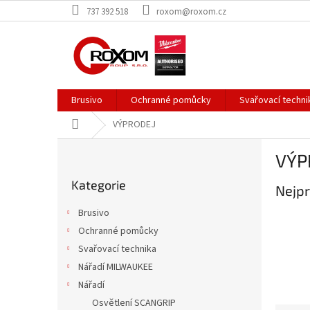
Přejít
737 392 518
roxom@roxom.cz
na
obsah
Brusivo
Ochranné pomůcky
Svařovací techni
Domů
VÝPRODEJ
P
VÝP
o
Přeskočit
s
Kategorie
kategorie
Nejpr
t
r
Brusivo
a
Ochranné pomůcky
n
Svařovací technika
n
í
Nářadí MILWAUKEE
p
Nářadí
a
Osvětlení SCANGRIP