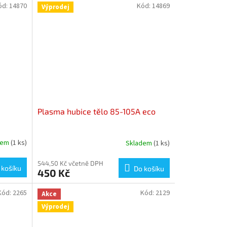
ód:
14870
Kód:
14869
Výprodej
Plasma hubice tělo 85-105A eco
dem
(1 ks)
Skladem
(1 ks)
544,50 Kč včetně DPH
 košíku
Do košíku
450 Kč
Kód:
2265
Kód:
2129
Akce
Výprodej