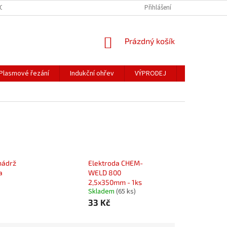
OSOBNÍCH ÚDAJŮ
Přihlášení
NÁKUPNÍ
Prázdný košík
KOŠÍK
Plasmové řezání
Indukční ohřev
VÝPRODEJ
Obchodní po
nádrž
Elektroda CHEM-
a
WELD 800
2,5x350mm - 1ks
Skladem
(65 ks)
33 Kč