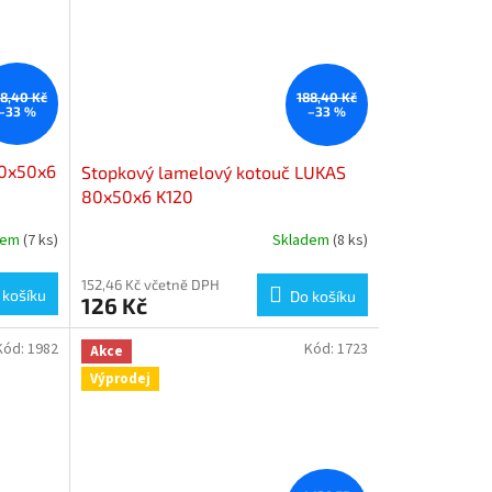
88,40 Kč
188,40 Kč
–33 %
–33 %
80x50x6
Stopkový lamelový kotouč LUKAS
80x50x6 K120
dem
(7 ks)
Skladem
(8 ks)
152,46 Kč včetně DPH
 košíku
Do košíku
126 Kč
Kód:
1982
Kód:
1723
Akce
Výprodej