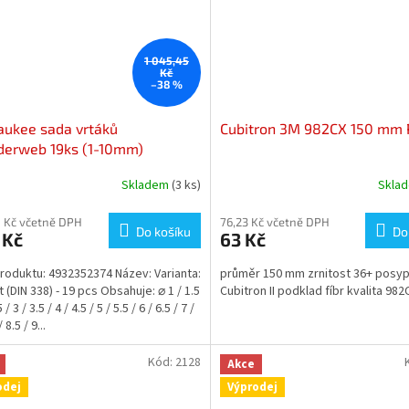
1 045,45
Kč
–38 %
aukee sada vrtáků
Cubitron 3M 982CX 150 mm 
derweb 19ks (1-10mm)
Skladem
(3 ks)
Skla
 Kč včetně DPH
76,23 Kč včetně DPH
Do košíku
Do
 Kč
63 Kč
produktu: 4932352374 Název: Varianta:
průměr 150 mm zrnitost 36+ posy
 (DIN 338) - 19 pcs Obsahuje: ⌀ 1 / 1.5
Cubitron II podklad fíbr kvalita 982
5 / 3 / 3.5 / 4 / 4.5 / 5 / 5.5 / 6 / 6.5 / 7 /
/ 8.5 / 9...
Kód:
2128
Akce
odej
Výprodej