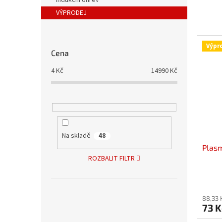
Indukční ohřev
VÝPRODEJ
Výpr
Cena
4
Kč
14990
Kč
Na skladě
48
Plasm
ROZBALIT FILTR
88,33 
73 K