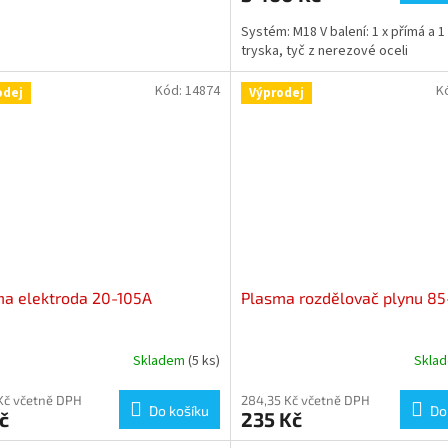
Systém: M18 V balení: 1 x přímá a 1
tryska, tyč z nerezové oceli
Kód:
14874
K
odej
Výprodej
a elektroda 20-105A
Plasma rozdělovač plynu 85
Skladem
(5 ks)
Skla
Kč včetně DPH
284,35 Kč včetně DPH
Do košíku
Do
č
235 Kč