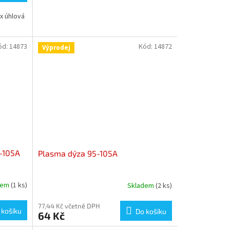
 x úhlová
ód:
14873
Kód:
14872
Výprodej
-105A
Plasma dýza 95-105A
dem
(1 ks)
Skladem
(2 ks)
77,44 Kč včetně DPH
 košíku
Do košíku
64 Kč