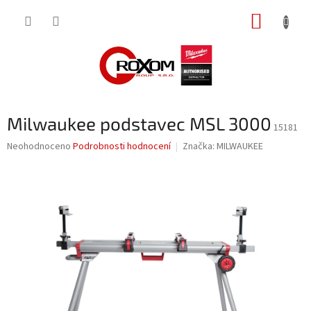
Přejít
NÁKUP
na
obsah
KOŠÍK
Milwaukee podstavec MSL 3000
15181
Průměrné
Neohodnoceno
Podrobnosti hodnocení
Značka:
MILWAUKEE
hodnocení
produktu
je
0,0
z
5
hvězdiček.