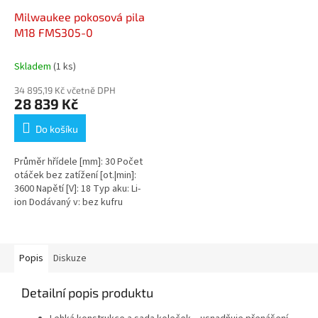
Milwaukee pokosová pila
M18 FMS305-0
Skladem
(1 ks)
34 895,19 Kč včetně DPH
28 839 Kč
Do košíku
Průměr hřídele [mm]: 30 Počet
otáček bez zatížení [ot.|min]:
3600 Napětí [V]: 18 Typ aku: Li-
ion Dodávaný v: bez kufru
Průměr kotouče: 305...
Popis
Diskuze
Detailní popis produktu