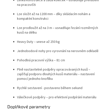
Lehká konstrukce a sada koleček – usnadňuje přenášení
na pracovišti
Lze složit až na 1200 mm – díky skládacím nohám a
kompaktní konstrukci
Lze prodloužit až na 3 m – usnadňuje řezání rozměrných
kusů na délku
Heavy Duty – unese až 250 kg
Jednobodové nohy pro vyrovnání na nerovném odkladě
Pohodlná pracovní výška – 81 cm
Plně nastavitelné podpěry opracovávaných kusů –
zajišťují podporu dlouhých kusů materiálu – nastavení
pomocí jednoho knoflíku
Rychlé sestavení - postaveno během sekund
Válečkové podpěry – pro efektivní podpírání materiálu
Doplňkové parametry