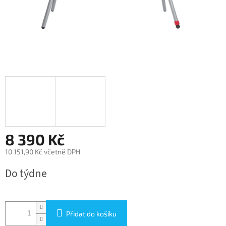
8 390 Kč
10 151,90 Kč včetně DPH
Měrná
Do týdne
cena:
Přidat do košíku