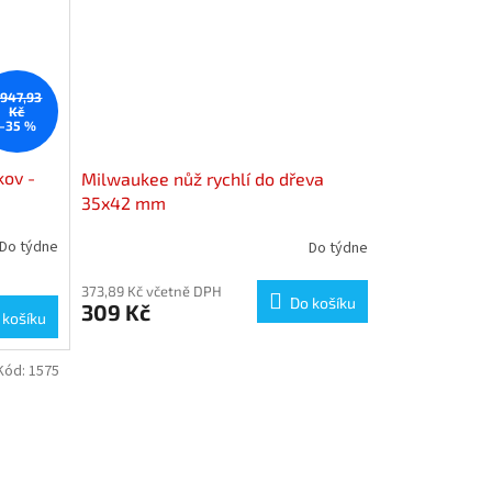
 947,93
Kč
–35 %
kov -
Milwaukee nůž rychlí do dřeva
35x42 mm
Do týdne
Do týdne
373,89 Kč včetně DPH
Do košíku
309 Kč
 košíku
Kód:
1575