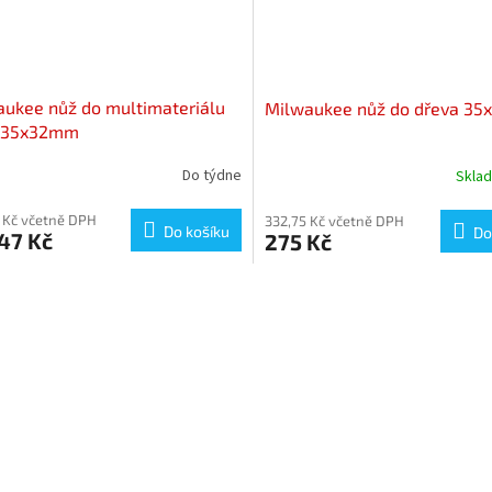
ukee nůž do multimateriálu
Milwaukee nůž do dřeva 3
. 35x32mm
Do týdne
Skla
 Kč včetně DPH
332,75 Kč včetně DPH
Do košíku
Do
47 Kč
275 Kč
O
v
l
á
d
a
c
í
p
r