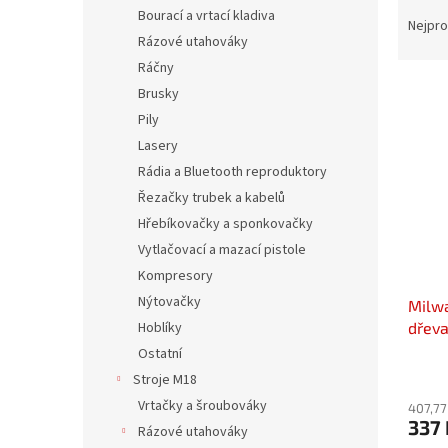
Ř
n
Bourací a vrtací kladiva
a
e
Nejpro
Rázové utahováky
z
l
e
Ráčny
V
n
Brusky
ý
í
Pily
p
p
Lasery
i
r
Rádia a Bluetooth reproduktory
s
o
p
Řezačky trubek a kabelů
d
r
u
Hřebíkovačky a sponkovačky
o
k
Vytlačovací a mazací pistole
d
t
Kompresory
u
ů
Nýtovačky
Milwa
k
dřev
Hoblíky
t
ů
Ostatní
Stroje M18
Vrtačky a šroubováky
407,77
337 
Rázové utahováky