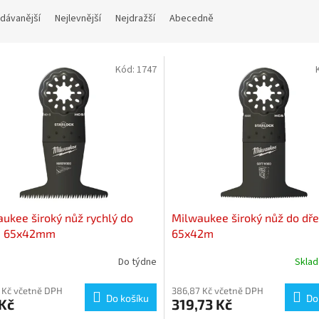
dávanější
Nejlevnější
Nejdražší
Abecedně
Kód:
1747
ukee široký nůž rychlý do
Milwaukee široký nůž do dř
a 65x42mm
65x42m
Do týdne
Skla
 Kč včetně DPH
386,87 Kč včetně DPH
Do košíku
Do
Kč
319,73 Kč