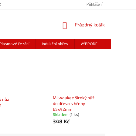
OSOBNÍCH ÚDAJŮ
Přihlášení
NÁKUPNÍ
Prázdný košík
KOŠÍK
Plasmové řezání
Indukční ohřev
VÝPRODEJ
Obchodní po
Milwaukee široký nůž
ý nůž
do dřeva s hřeby
m
65x42mm
Skladem
(1 ks)
348 Kč