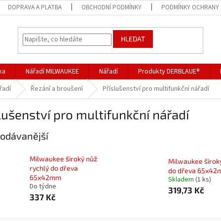
DOPRAVA A PLATBA
OBCHODNÍ PODMÍNKY
PODMÍNKY OCHRANY 
HLEDAT
ka
Nářadí MILWAUKEE
Nářadí
Produkty DERBLAUE®
řadí
Řezání a broušení
Příslušenství pro multifunkční nářadí
lušenství pro multifunkční nářadí
odávanější
Milwaukee široký nůž
Milwaukee širok
rychlý do dřeva
do dřeva 65x42
65x42mm
Skladem
(1 ks)
Do týdne
319,73 Kč
337 Kč