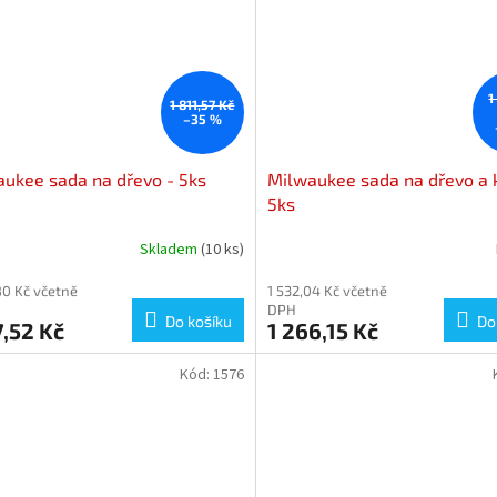
1
1 811,57 Kč
–35 %
ukee sada na dřevo - 5ks
Milwaukee sada na dřevo a 
5ks
Skladem
(10 ks)
80 Kč včetně
1 532,04 Kč včetně
DPH
Do košíku
Do
7,52 Kč
1 266,15 Kč
Kód:
1576