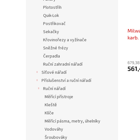
Plotostřih
Quik-Lok
Postřikovač
Milwa
Sekačky
karb
Křovinořezy a vyžínače
Sněžné frézy
Čerpadla
679,38
Ruční zahradní nářadí
561,
Síťové nářadí
Příslušenství a ruční nářadí
Ruční nářadí
Měřící přístroje
Kleště
Klíče
Měřící pásma, metry, úhelníky
Vodováhy
Šroubováky