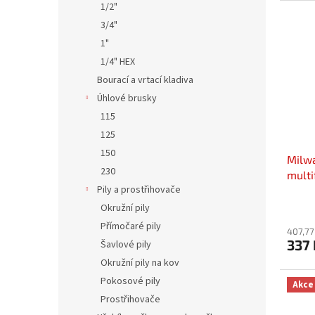
1/2"
3/4"
1"
1/4" HEX
Bourací a vrtací kladiva
Úhlové brusky
115
125
150
Milwa
230
multi
Pily a prostřihovače
Okružní pily
Přímočaré pily
407,77
337 
Šavlové pily
Okružní pily na kov
Pokosové pily
Akce
Prostřihovače