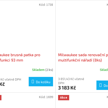
Kód:
1738
ukee brusná patka pro
Milwaukee sada renovační p
funkci 93 mm
multifunkční nářadí (8ks)
Skladem
(2 ks)
Skla
3 851,43 Kč včetně
 Kč včetně DPH
Do košíku
Kč
DPH
Do
3 183 Kč
Kód:
1699
Akce