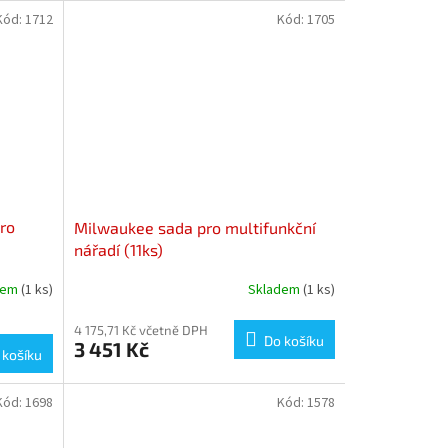
Kód:
1712
Kód:
1705
ro
Milwaukee sada pro multifunkční
nářadí (11ks)
dem
(1 ks)
Skladem
(1 ks)
4 175,71 Kč včetně DPH
Do košíku
3 451 Kč
 košíku
Kód:
1698
Kód:
1578