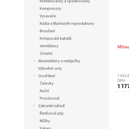
Hřebíkovačky a sponkovačky
Kompresory
Vysavače
Rádia a Bluetooth reproduktory
Broušení
Krimpování kabelů
Ventilátory
Milwa
Ostatní
Akumulátory a nabíječky
Výhodné sety
Osvětlení
1 424,
DPH
Čelovky
1 17
Ruční
Prostorové
Zahradní nářadí
Řetězové pily
Nůžky
Fukary