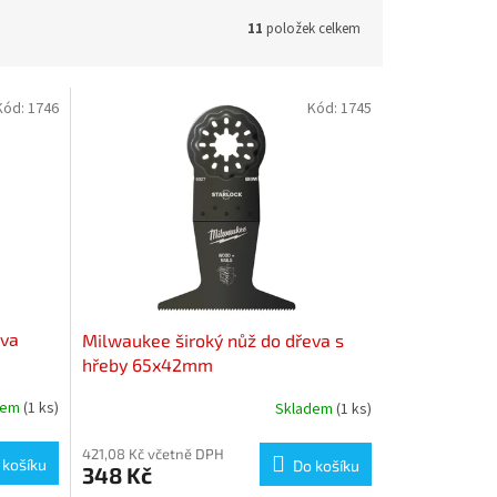
11
položek celkem
Kód:
1746
Kód:
1745
eva
Milwaukee široký nůž do dřeva s
hřeby 65x42mm
dem
(1 ks)
Skladem
(1 ks)
421,08 Kč včetně DPH
 košíku
Do košíku
348 Kč