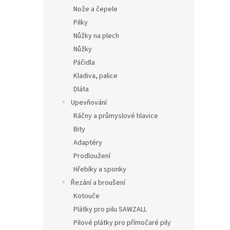
Nože a čepele
Pilky
Nůžky na plech
Nůžky
Páčidla
Kladiva, palice
Dláta
Upevňování
Ráčny a průmyslové hlavice
Bity
Adaptéry
Prodloužení
Hřebíky a sponky
Řezání a broušení
Kotouče
Plátky pro pilu SAWZALL
Pilové plátky pro přímočaré pily