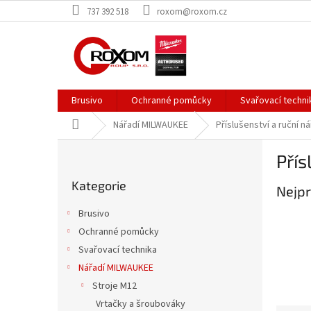
Přejít
737 392 518
roxom@roxom.cz
na
obsah
Brusivo
Ochranné pomůcky
Svařovací techni
Domů
Nářadí MILWAUKEE
Příslušenství a ruční ná
P
Přís
o
Přeskočit
s
Kategorie
kategorie
Nejpr
t
r
Brusivo
a
Ochranné pomůcky
n
Svařovací technika
n
í
Nářadí MILWAUKEE
p
Stroje M12
a
Vrtačky a šroubováky