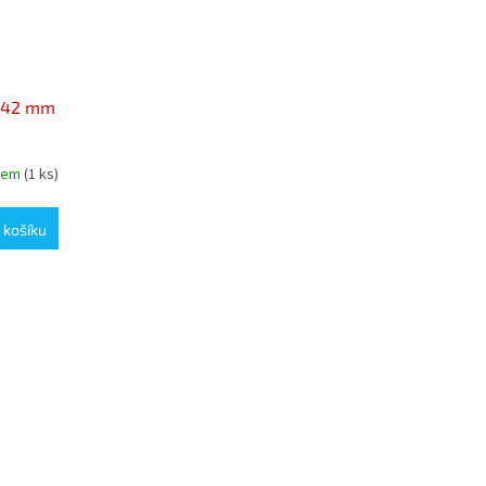
5x42 mm
dem
(1 ks)
 košíku