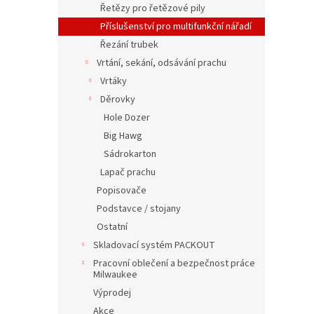
Řetězy pro řetězové pily
Příslušenství pro multifunkční nářadí
Řezání trubek
Vrtání, sekání, odsávání prachu
Vrtáky
Děrovky
Hole Dozer
Big Hawg
Sádrokarton
Lapač prachu
Popisovače
Podstavce / stojany
Ostatní
Skladovací systém PACKOUT
Pracovní oblečení a bezpečnost práce
Milwaukee
Výprodej
Akce