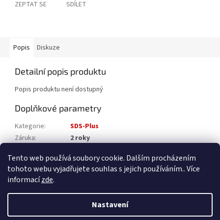
ZEPTAT SE
SDÍLET
Popis
Diskuze
Detailní popis produktu
Popis produktu není dostupný
Doplňkové parametry
Kategorie
:
SDS-Plus
Záruka
:
2 roky
Katalogové číslo
:
4932471242
Tento web používá soubory cookie. Dalším procházením
tohoto webu vyjadřujete souhlas s jejich používáním.. Více
Z
informací
zde
.
á
Vytvořil Shoptet
p
Nastavení
a