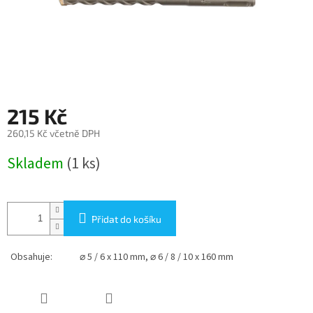
215 Kč
260,15 Kč včetně DPH
Měrná
Skladem
(1 ks)
cena:
Přidat do košíku
Obsahuje:
⌀ 5 / 6 x 110 mm, ⌀ 6 / 8 / 10 x 160 mm