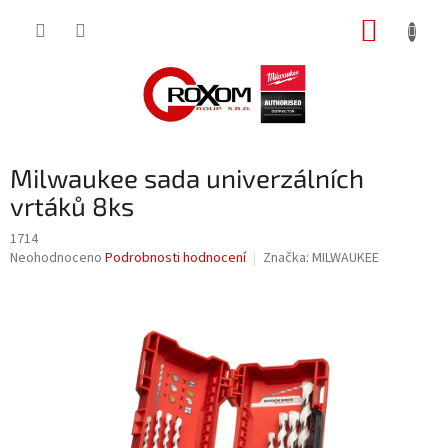
Přejít
NÁKUP
na
obsah
KOŠÍK
Milwaukee sada univerzálních
vrtáků 8ks
1714
Průměrné
Neohodnoceno
Podrobnosti hodnocení
Značka:
MILWAUKEE
hodnocení
produktu
je
0,0
z
5
hvězdiček.