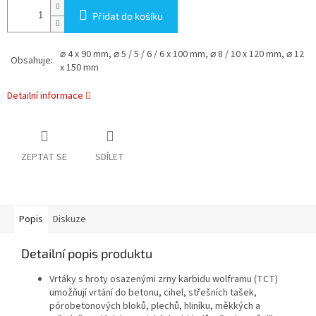
Přidat do košíku
⌀ 4 x 90 mm, ⌀ 5 / 5 / 6 / 6 x 100 mm, ⌀ 8 / 10 x 120 mm, ⌀ 12
Obsahuje:
x 150 mm
Detailní informace
ZEPTAT SE
SDÍLET
Popis
Diskuze
Detailní popis produktu
Vrtáky s hroty osazenými zrny karbidu wolframu (TCT)
umožňují vrtání do betonu, cihel, střešních tašek,
pórobetonových bloků, plechů, hliníku, měkkých a