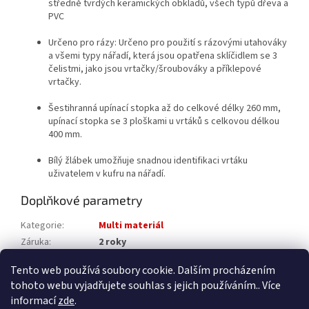
středně tvrdých keramických obkladů, všech typů dřeva a
PVC
Určeno pro rázy: Určeno pro použití s rázovými utahováky
a všemi typy nářadí, která jsou opatřena sklíčidlem se 3
čelistmi, jako jsou vrtačky/šroubováky a příklepové
vrtačky.
Šestihranná upínací stopka až do celkové délky 260 mm,
upínací stopka se 3 ploškami u vrtáků s celkovou délkou
400 mm.
Bílý žlábek umožňuje snadnou identifikaci vrtáku
uživatelem v kufru na nářadí.
Doplňkové parametry
Kategorie
:
Multi materiál
Záruka
:
2 roky
Katalogové číslo
:
4932471112
Tento web používá soubory cookie. Dalším procházením
tohoto webu vyjadřujete souhlas s jejich používáním.. Více
Z
informací
zde
.