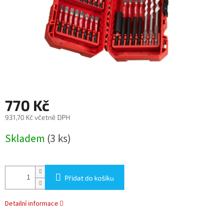
770 Kč
931,70 Kč včetně DPH
Měrná
Skladem
(3 ks)
cena:
Přidat do košíku
Detailní informace