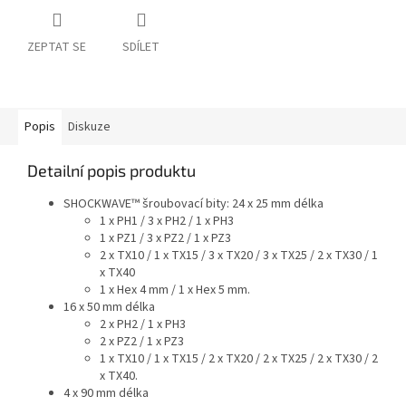
ZEPTAT SE
SDÍLET
Popis
Diskuze
Detailní popis produktu
SHOCKWAVE™ šroubovací bity: 24 x 25 mm délka
1 x PH1 / 3 x PH2 / 1 x PH3
1 x PZ1 / 3 x PZ2 / 1 x PZ3
2 x TX10 / 1 x TX15 / 3 x TX20 / 3 x TX25 / 2 x TX30 / 1
x TX40
1 x Hex 4 mm / 1 x Hex 5 mm.
16 x 50 mm délka
2 x PH2 / 1 x PH3
2 x PZ2 / 1 x PZ3
1 x TX10 / 1 x TX15 / 2 x TX20 / 2 x TX25 / 2 x TX30 / 2
x TX40.
4 x 90 mm délka