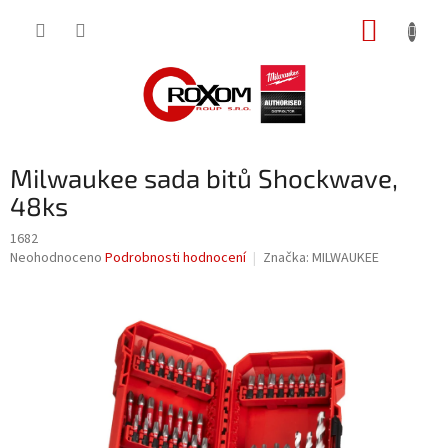
Přejít
NÁKUP
na
obsah
KOŠÍK
Milwaukee sada bitů Shockwave,
48ks
1682
Průměrné
Neohodnoceno
Podrobnosti hodnocení
Značka:
MILWAUKEE
hodnocení
produktu
je
0,0
z
5
hvězdiček.