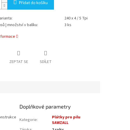
Přidat do košíku
arianta:
240 x 4 / 5 Tpi
sů | množství v balíku:
3 ks
informace
ZEPTAT SE
SDÍLET
Doplňkové parametry
konstrukce
Plátky pro pilu
Kategorie
:
SAWZALL
Záruka
:
2 roky