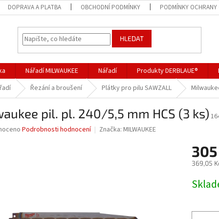
DOPRAVA A PLATBA
OBCHODNÍ PODMÍNKY
PODMÍNKY OCHRANY 
HLEDAT
ka
Nářadí MILWAUKEE
Nářadí
Produkty DERBLAUE®
řadí
Řezání a broušení
Plátky pro pilu SAWZALL
Milwaukee
aukee pil. pl. 240/5,5 mm HCS (3 ks)
16
né
noceno
Podrobnosti hodnocení
Značka:
MILWAUKEE
ní
305
u
369,05 K
Měrná
Skla
cena:
ek.