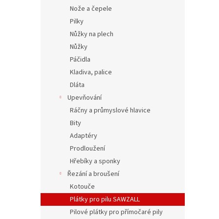
Nože a čepele
Pilky
Nůžky na plech
Nůžky
Páčidla
Kladiva, palice
Dláta
Upevňování
Ráčny a průmyslové hlavice
Bity
Adaptéry
Prodloužení
Hřebíky a sponky
Řezání a broušení
Kotouče
Plátky pro pilu SAWZALL
Pilové plátky pro přímočaré pily