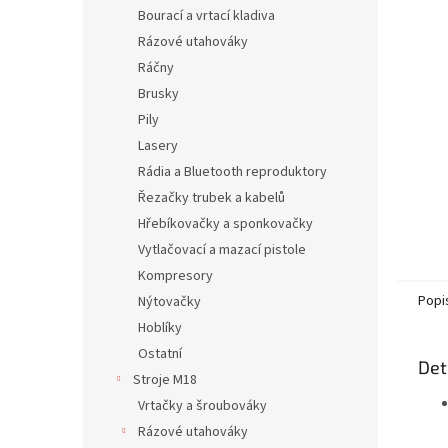
n
Bourací a vrtací kladiva
e
Rázové utahováky
l
Ráčny
Brusky
Pily
Lasery
Rádia a Bluetooth reproduktory
Řezačky trubek a kabelů
Hřebíkovačky a sponkovačky
Vytlačovací a mazací pistole
Kompresory
Popi
Nýtovačky
Hoblíky
Ostatní
Det
Stroje M18
Vrtačky a šroubováky
Rázové utahováky