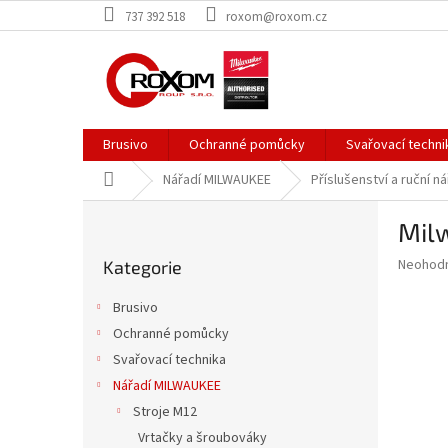
Přejít
737 392 518
roxom@roxom.cz
na
obsah
Brusivo
Ochranné pomůcky
Svařovací techni
Domů
Nářadí MILWAUKEE
Příslušenství a ruční ná
P
Milw
o
Přeskočit
s
Průměr
Neohod
Kategorie
kategorie
t
hodnoce
r
produkt
Brusivo
a
je
Ochranné pomůcky
0,0
n
z
Svařovací technika
n
5
í
Nářadí MILWAUKEE
hvězdič
p
Stroje M12
a
Vrtačky a šroubováky