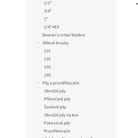
1/2"
3/4"
1"
1/4" HEX
Bourací a vrtací kladiva
Úhlové brusky
115
125
150
230
Pily a prostřihovače
Okružní pily
Přímočaré pily
Šavlové pily
Okružní pily na kov
Pokosové pily
Prostřihovače