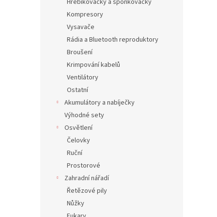
Hřebíkovačky a sponkovačky
Kompresory
Vysavače
Rádia a Bluetooth reproduktory
Broušení
Krimpování kabelů
Ventilátory
Ostatní
Akumulátory a nabíječky
Výhodné sety
Osvětlení
Čelovky
Ruční
Prostorové
Zahradní nářadí
Řetězové pily
Nůžky
Fukary