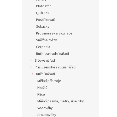
Plotostřih
Quik-Lok
Postřikovač
Sekačky
Křovinořezy a vyžínače
Sněžné frézy
Čerpadla
Ruční zahradní nářadí
Síťové nářadí
Příslušenství a ruční nářadí
Ruční nářadí
Měřící přístroje
Kleště
Klíče
Měřící pásma, metry, úhelníky
Vodováhy
Šroubováky