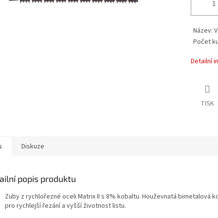
Název: V
Počet ku
Detailní 
TISK
s
Diskuze
ailní popis produktu
Zuby z rychlořezné oceli Matrix II s 8% kobaltu. Houževnatá bimetalová 
pro rychlejší řezání a vyšší životnost listu.