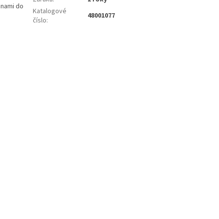
anami do
Katalogové
48001077
číslo
: