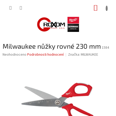
Přejít
NÁKUP
na
obsah
KOŠÍK
Milwaukee nůžky rovné 230 mm
1584
Průměrné
Neohodnoceno
Podrobnosti hodnocení
Značka:
MILWAUKEE
hodnocení
produktu
je
0,0
z
5
hvězdiček.