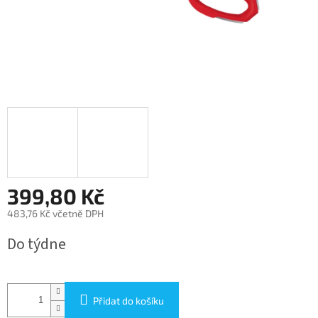
399,80 Kč
483,76 Kč včetně DPH
Měrná
Do týdne
cena:
Přidat do košíku