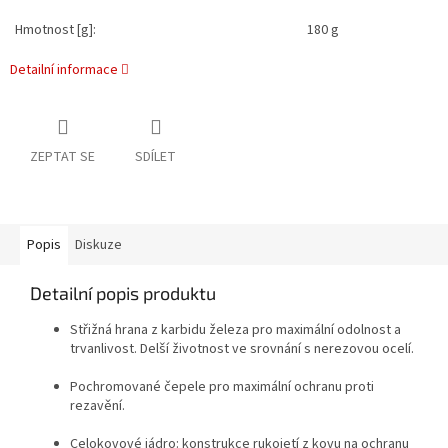
Hmotnost [g]:
180 g
Detailní informace
ZEPTAT SE
SDÍLET
Popis
Diskuze
Detailní popis produktu
Střižná hrana z karbidu železa pro maximální odolnost a
trvanlivost. Delší životnost ve srovnání s nerezovou ocelí.
Pochromované čepele pro maximální ochranu proti
rezavění.
Celokovové jádro: konstrukce rukojetí z kovu na ochranu