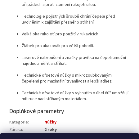
při pádech a proti zlomení rukojeti silou.
Technologie pojistných šroubů chrání čepele před
uvolněním k zajištění přesného stříhání.
Velká oka rukojetí pro použití v rukavicích.
Žlábek pro ukazovák pro větší pohodlí.
Laserové nabroušení a značky pravítka na čepeli umožní
najednou měřit a stříhat.
Technické ofsetové nůžky s mikrozoubkovanými
čepelemi pro maximální trvanlivost a lepší adhezi.
Technické ofsetové nůžky s vyhnutím o úhel 60° umožňují
mít ruce nad stříhaným materiálem.
Doplňkové parametry
Kategorie
:
Nůžky
Záruka
:
2 roky
Katalogové číslo
:
4932479409