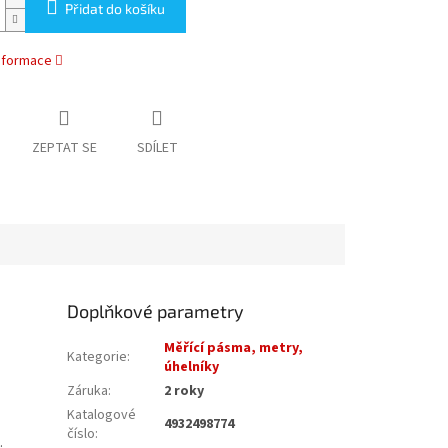
Přidat do košíku
informace
ZEPTAT SE
SDÍLET
Doplňkové parametry
Měřící pásma, metry,
Kategorie
:
úhelníky
Záruka
:
2 roky
Katalogové
4932498774
číslo
:
.