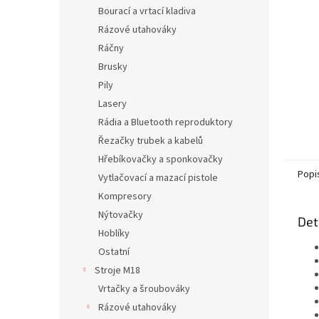
n
Bourací a vrtací kladiva
e
Rázové utahováky
l
Ráčny
Brusky
Pily
Lasery
Rádia a Bluetooth reproduktory
Řezačky trubek a kabelů
Hřebíkovačky a sponkovačky
Popi
Vytlačovací a mazací pistole
Kompresory
Nýtovačky
Det
Hoblíky
Ostatní
Stroje M18
Vrtačky a šroubováky
Rázové utahováky