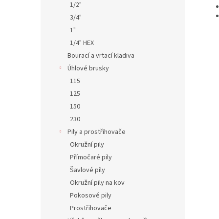
1/2"
3/4"
1"
1/4" HEX
Bourací a vrtací kladiva
Úhlové brusky
115
125
150
230
Pily a prostřihovače
Okružní pily
Přímočaré pily
Šavlové pily
Okružní pily na kov
Pokosové pily
Prostřihovače