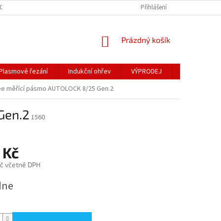
OSOBNÍCH ÚDAJŮ
Přihlášení
NÁKUPNÍ
Prázdný košík
KOŠÍK
Plasmové řezání
Indukční ohřev
VÝPRODEJ
Obchodní po
ee měřící pásmo AUTOLOCK 8/25 Gen.2
Gen.2
1560
 Kč
č včetně DPH
dne