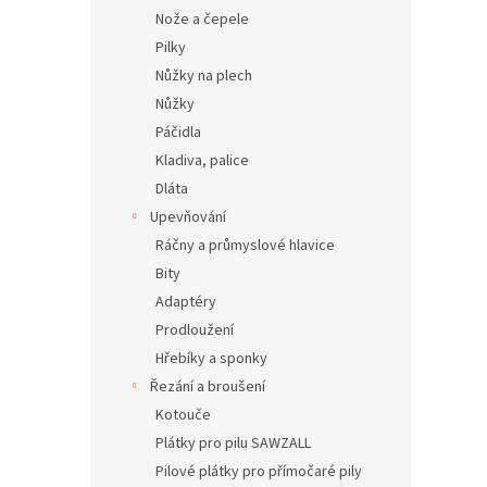
Nože a čepele
Pilky
Nůžky na plech
Nůžky
Páčidla
Kladiva, palice
Dláta
Upevňování
Ráčny a průmyslové hlavice
Bity
Adaptéry
Prodloužení
Hřebíky a sponky
Řezání a broušení
Kotouče
Plátky pro pilu SAWZALL
Pilové plátky pro přímočaré pily