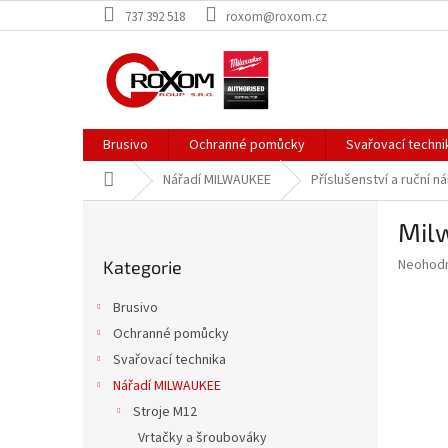
Přejít
737 392 518
roxom@roxom.cz
na
obsah
Brusivo
Ochranné pomůcky
Svařovací techni
Domů
Nářadí MILWAUKEE
Příslušenství a ruční ná
P
Mil
o
Přeskočit
s
Průměr
Neohod
Kategorie
kategorie
t
hodnoce
r
produkt
Brusivo
a
je
Ochranné pomůcky
0,0
n
z
Svařovací technika
n
5
í
Nářadí MILWAUKEE
hvězdič
p
Stroje M12
a
Vrtačky a šroubováky