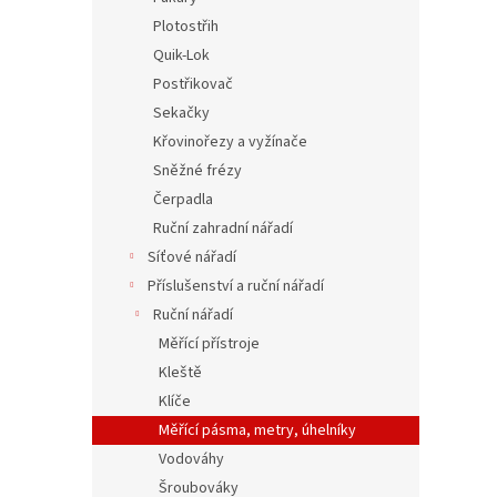
Plotostřih
Quik-Lok
Postřikovač
Sekačky
Křovinořezy a vyžínače
Sněžné frézy
Čerpadla
Ruční zahradní nářadí
Síťové nářadí
Příslušenství a ruční nářadí
Ruční nářadí
Měřící přístroje
Kleště
Klíče
Měřící pásma, metry, úhelníky
Vodováhy
Šroubováky