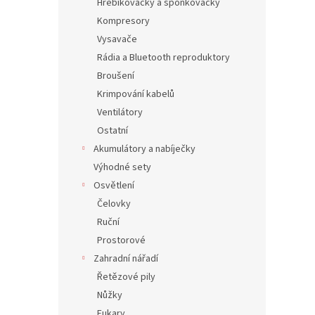
Hřebíkovačky a sponkovačky
Kompresory
Vysavače
Rádia a Bluetooth reproduktory
Broušení
Krimpování kabelů
Ventilátory
Ostatní
Akumulátory a nabíječky
Výhodné sety
Osvětlení
Čelovky
Ruční
Prostorové
Zahradní nářadí
Řetězové pily
Nůžky
Fukary