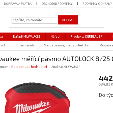
DOPRAVA A PLATBA
OBCHODNÍ PODMÍNKY
PODMÍNKY OCHRANY 
HLEDAT
ka
Nářadí MILWAUKEE
Nářadí
Produkty DERBLAUE®
řadí
Ruční nářadí
Měřící pásma, metry, úhelníky
Milwauk
waukee měřící pásmo AUTOLOCK 8/25 
né
noceno
Podrobnosti hodnocení
Značka:
MILWAUKEE
ní
442
u
534,82 K
Měrná
Do tý
cena:
ek.