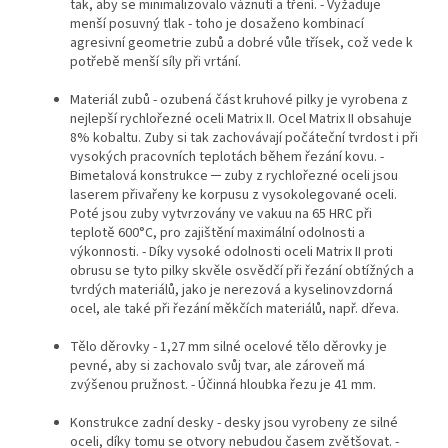
tak, aby se minimalizovalo váznutí a tření. - Vyžaduje
menší posuvný tlak - toho je dosaženo kombinací
agresivní geometrie zubů a dobré vůle třísek, což vede k
potřebě menší síly při vrtání.
Materiál zubů - ozubená část kruhové pilky je vyrobena z
nejlepší rychlořezné oceli Matrix II. Ocel Matrix II obsahuje
8% kobaltu. Zuby si tak zachovávají počáteční tvrdost i při
vysokých pracovních teplotách během řezání kovu. -
Bimetalová konstrukce ─ zuby z rychlořezné oceli jsou
laserem přivařeny ke korpusu z vysokolegované oceli.
Poté jsou zuby vytvrzovány ve vakuu na 65 HRC při
teplotě 600°C, pro zajištění maximální odolnosti a
výkonnosti. - Díky vysoké odolnosti oceli Matrix II proti
obrusu se tyto pilky skvěle osvědčí při řezání obtížných a
tvrdých materiálů, jako je nerezová a kyselinovzdorná
ocel, ale také při řezání měkčích materiálů, např. dřeva.
Tělo děrovky - 1,27 mm silné ocelové tělo děrovky je
pevné, aby si zachovalo svůj tvar, ale zároveň má
zvýšenou pružnost. - Účinná hloubka řezu je 41 mm.
Konstrukce zadní desky - desky jsou vyrobeny ze silné
oceli, díky tomu se otvory nebudou časem zvětšovat. -