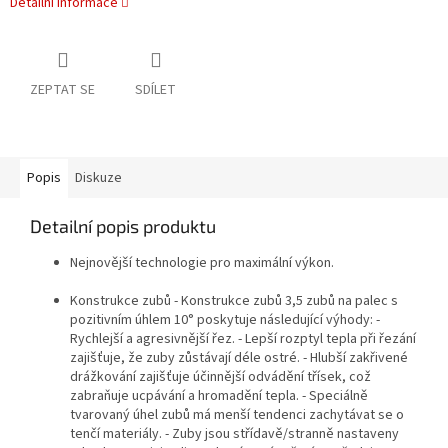
Detailní informace
ZEPTAT SE
SDÍLET
Popis
Diskuze
Detailní popis produktu
Nejnovější technologie pro maximální výkon.
Konstrukce zubů - Konstrukce zubů 3,5 zubů na palec s
pozitivním úhlem 10° poskytuje následující výhody: -
Rychlejší a agresivnější řez. - Lepší rozptyl tepla při řezání
zajišťuje, že zuby zůstávají déle ostré. - Hlubší zakřivené
drážkování zajišťuje účinnější odvádění třísek, což
zabraňuje ucpávání a hromadění tepla. - Speciálně
tvarovaný úhel zubů má menší tendenci zachytávat se o
tenčí materiály. - Zuby jsou střídavě/stranně nastaveny