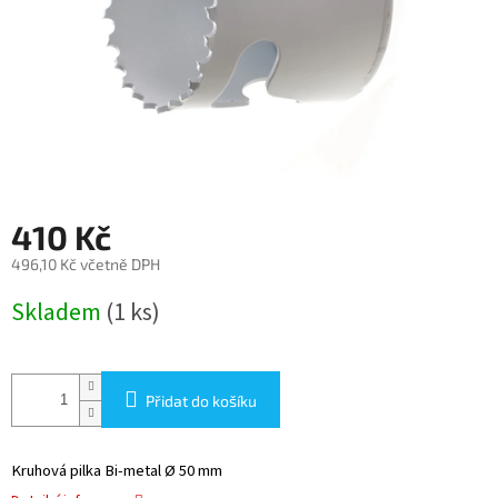
410 Kč
496,10 Kč včetně DPH
Měrná
Skladem
(1 ks)
cena:
Přidat do košíku
Kruhová pilka Bi-metal Ø 50 mm