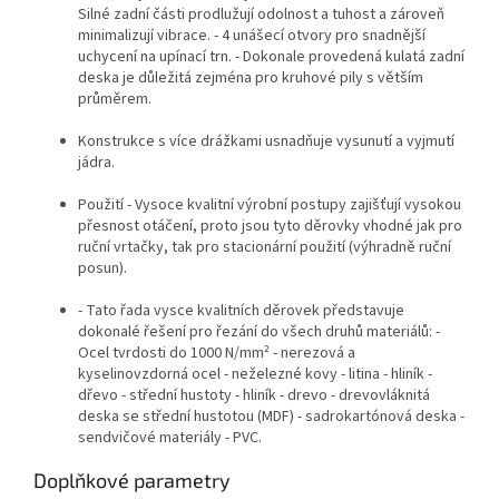
Silné zadní části prodlužují odolnost a tuhost a zároveň
minimalizují vibrace. - 4 unášecí otvory pro snadnější
uchycení na upínací trn. - Dokonale provedená kulatá zadní
deska je důležitá zejména pro kruhové pily s větším
průměrem.
Konstrukce s více drážkami usnadňuje vysunutí a vyjmutí
jádra.
Použití - Vysoce kvalitní výrobní postupy zajišťují vysokou
přesnost otáčení, proto jsou tyto děrovky vhodné jak pro
ruční vrtačky, tak pro stacionární použití (výhradně ruční
posun).
- Tato řada vysce kvalitních děrovek představuje
dokonalé řešení pro řezání do všech druhů materiálů: -
Ocel tvrdosti do 1000 N/mm² - nerezová a
kyselinovzdorná ocel - neželezné kovy - litina - hliník -
dřevo - střední hustoty - hliník - drevo - drevovláknitá
deska se střední hustotou (MDF) - sadrokartónová deska -
sendvičové materiály - PVC.
Doplňkové parametry