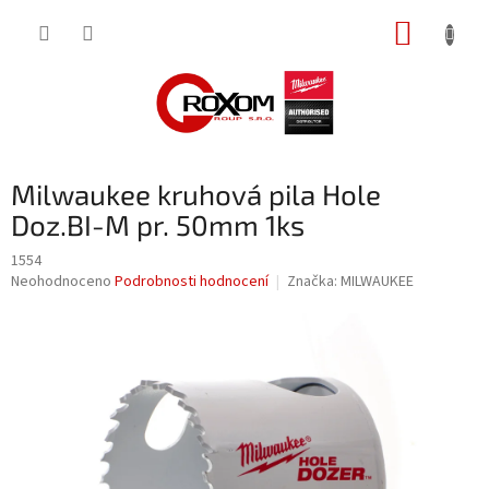
Přejít
NÁKUP
na
obsah
KOŠÍK
Milwaukee kruhová pila Hole
Doz.BI-M pr. 50mm 1ks
1554
Průměrné
Neohodnoceno
Podrobnosti hodnocení
Značka:
MILWAUKEE
hodnocení
produktu
je
0,0
z
5
hvězdiček.