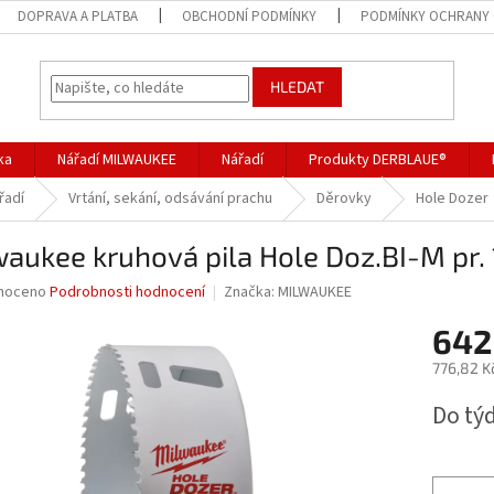
DOPRAVA A PLATBA
OBCHODNÍ PODMÍNKY
PODMÍNKY OCHRANY 
HLEDAT
ka
Nářadí MILWAUKEE
Nářadí
Produkty DERBLAUE®
řadí
Vrtání, sekání, odsávání prachu
Děrovky
Hole Dozer
aukee kruhová pila Hole Doz.BI-M pr.
né
noceno
Podrobnosti hodnocení
Značka:
MILWAUKEE
ní
642
u
776,82 K
Měrná
Do tý
cena:
ek.