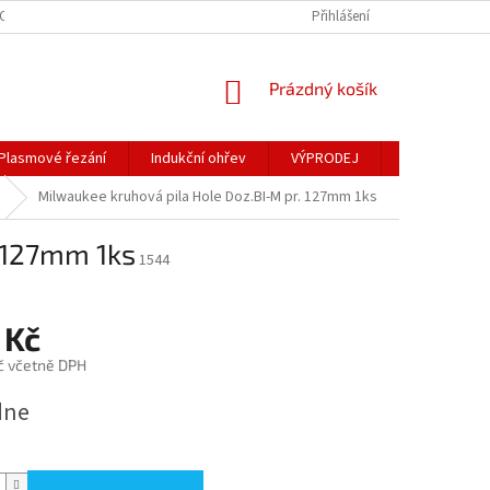
OSOBNÍCH ÚDAJŮ
Přihlášení
NÁKUPNÍ
Prázdný košík
KOŠÍK
Plasmové řezání
Indukční ohřev
VÝPRODEJ
Obchodní po
Milwaukee kruhová pila Hole Doz.BI-M pr. 127mm 1ks
 127mm 1ks
1544
 Kč
č včetně DPH
dne