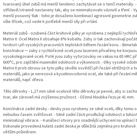
tvarovaný úhel zubů má menší tendenci zachytávat se o tenčí materiály. -
střídavě/stranně nastaveny tak, aby se minimalizovalo váznutí a tření. - 
menší posuvný tlak - toho je dosaženo kombinací agresivní geometrie z
vůle třísek, což vede k potřebě menší síly při vrtání.
Materiál zubů - ozubená část kruhové pilky je vyrobena z nejlepší rychloř
Matrix II. Ocel Matrix II obsahuje 8% kobaltu. Zuby si tak zachovávají počá
tvrdost i při vysokých pracovních teplotách během řezání kovu. - Bimeta
konstrukce ─ zuby z rychlořezné oceli jsou laserem přivařeny ke korpusu
vysokolegované oceli. Poté jsou zuby vytvrzovány ve vakuu na 65 HRC př
600°C, pro zajištění maximální odolnosti a výkonnosti. - Díky vysoké odoln
Matrix II proti obrusu se tyto pilky skvěle osvědčí při řezání obtížných a 
materiálů, jako je nerezová a kyselinovzdorná ocel, ale také při řezání m
materiálů, např. dřeva.
Tělo děrovky - 1,27 mm silné ocelové tělo děrovky je pevné, aby si zacho
tvar, ale zároveň má zvýšenou pružnost. - Účinná hloubka řezu je 41 mm.
Konstrukce zadní desky - desky jsou vyrobeny ze silné oceli, díky tomu 
nebudou časem zvětšovat. - Silné zadní části prodlužují odolnost a tuhos
minimalizují vibrace. - 4 unášecí otvory pro snadnější uchycení na upínací tr
Dokonale provedená kulatá zadní deska je důležitá zejména pro kruhové p
větším průměrem.