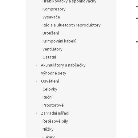
Hřebíkovačky a sponkovačky
Kompresory
Vysavače
Rádia a Bluetooth reproduktory
Broušení
Krimpování kabelů
Ventilátory
Ostatní
Akumulátory a nabíječky
Výhodné sety
Osvětlení
Čelovky
Ruční
Prostorové
Zahradní nářadí
Řetězové pily
Nůžky
Fukary