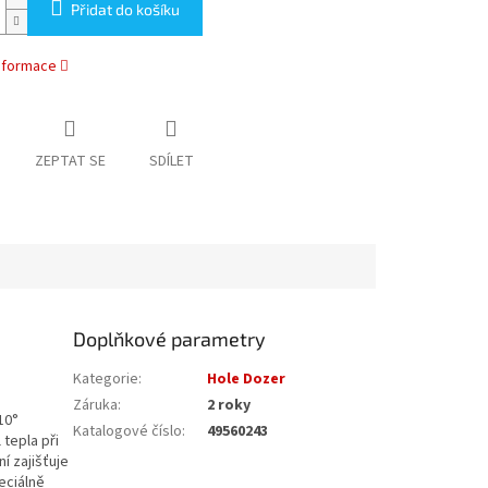
Přidat do košíku
informace
ZEPTAT SE
SDÍLET
Doplňkové parametry
Kategorie
:
Hole Dozer
Záruka
:
2 roky
10°
Katalogové číslo
:
49560243
 tepla při
í zajišťuje
eciálně