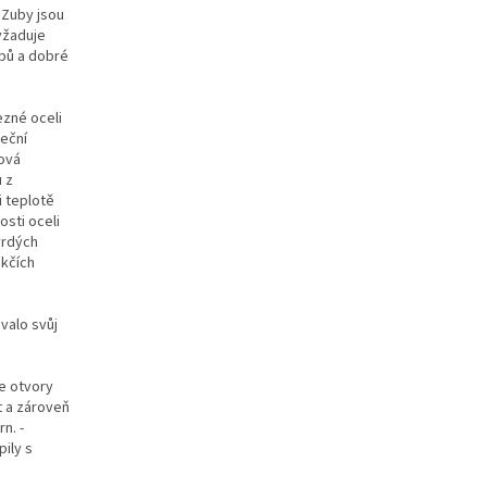
 Zuby jsou
Vyžaduje
ubů a dobré
ezné oceli
teční
lová
 z
i teplotě
osti oceli
tvrdých
ěkčích
valo svůj
se otvory
t a zároveň
n. -
ily s