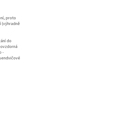
ní, proto
tí (výhradně
zání do
inovzdorná
o -
 sendvičové