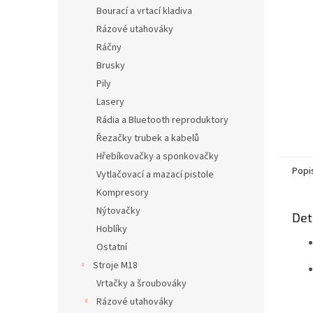
n
Bourací a vrtací kladiva
e
Rázové utahováky
l
Ráčny
Brusky
Pily
Lasery
Rádia a Bluetooth reproduktory
Řezačky trubek a kabelů
Hřebíkovačky a sponkovačky
Popi
Vytlačovací a mazací pistole
Kompresory
Nýtovačky
Det
Hoblíky
Ostatní
Stroje M18
Vrtačky a šroubováky
Rázové utahováky