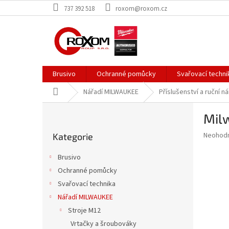
Přejít
737 392 518
roxom@roxom.cz
na
obsah
Brusivo
Ochranné pomůcky
Svařovací techni
Domů
Nářadí MILWAUKEE
Příslušenství a ruční ná
P
Milw
o
Přeskočit
s
Průměr
Neohod
Kategorie
kategorie
t
hodnoce
r
produkt
Brusivo
a
je
Ochranné pomůcky
0,0
n
z
Svařovací technika
n
5
í
Nářadí MILWAUKEE
hvězdič
p
Stroje M12
a
Vrtačky a šroubováky