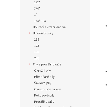
1/2"
3/4"
1"
1/4" HEX
Bourací a vrtací kladiva
Úhlové brusky
115
125
150
230
Pily a prostřihovače
Okružní pily
Přímočaré pily
Šavlové pily
Okružní pily na kov
Pokosové pily
Prostřihovače