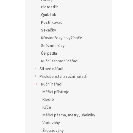
Plotostřih
Quik-Lok
Postřikovač
Sekačky
Křovinořezy a vyžínače
Sněžné frézy
Čerpadla
Ruční zahradní nářadí
Síťové nářadí
Příslušenství a ruční nářadí
Ruční nářadí
Měřící přístroje
Kleště
Klíče
Měřící pásma, metry, úhelníky
Vodováhy
Šroubováky