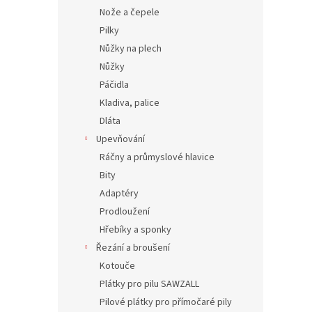
Nože a čepele
Pilky
Nůžky na plech
Nůžky
Páčidla
Kladiva, palice
Dláta
Upevňování
Ráčny a průmyslové hlavice
Bity
Adaptéry
Prodloužení
Hřebíky a sponky
Řezání a broušení
Kotouče
Plátky pro pilu SAWZALL
Pilové plátky pro přímočaré pily