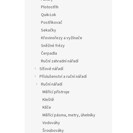
Plotostřih
Quik-Lok
Postřikovač
Sekačky
Křovinořezy a vyžínače
Sněžné frézy
Čerpadla
Ruční zahradní nářadí
Síťové nářadí
Příslušenství a ruční nářadí
Ruční nářadí
Měřící přístroje
Kleště
Klíče
Měřící pásma, metry, úhelníky
Vodováhy
Šroubováky