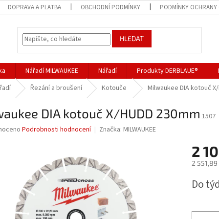
DOPRAVA A PLATBA
OBCHODNÍ PODMÍNKY
PODMÍNKY OCHRANY 
HLEDAT
ka
Nářadí MILWAUKEE
Nářadí
Produkty DERBLAUE®
řadí
Řezání a broušení
Kotouče
Milwaukee DIA kotouč 
waukee DIA kotouč X/HUDD 230mm
1507
né
noceno
Podrobnosti hodnocení
Značka:
MILWAUKEE
ní
2 10
u
2 551,89
Měrná
Do tý
cena:
ek.