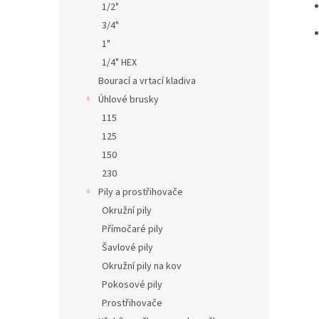
1/2"
3/4"
1"
1/4" HEX
Bourací a vrtací kladiva
Úhlové brusky
115
125
150
230
Pily a prostřihovače
Okružní pily
Přímočaré pily
Šavlové pily
Okružní pily na kov
Pokosové pily
Prostřihovače