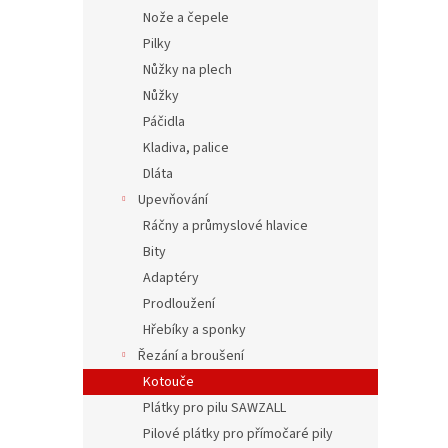
Nože a čepele
Pilky
Nůžky na plech
Nůžky
Páčidla
Kladiva, palice
Dláta
Upevňování
Ráčny a průmyslové hlavice
Bity
Adaptéry
Prodloužení
Hřebíky a sponky
Řezání a broušení
Kotouče
Plátky pro pilu SAWZALL
Pilové plátky pro přímočaré pily