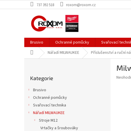
Přejít
737 392 518
roxom@roxom.cz
na
obsah
Brusivo
Ochranné pomůcky
Svařovací techni
Domů
Nářadí MILWAUKEE
Příslušenství a ruční ná
P
Mil
o
Přeskočit
s
Průměr
Neohod
Kategorie
kategorie
t
hodnoce
r
produkt
Brusivo
a
je
Ochranné pomůcky
0,0
n
z
Svařovací technika
n
5
í
Nářadí MILWAUKEE
hvězdič
p
Stroje M12
a
Vrtačky a šroubováky