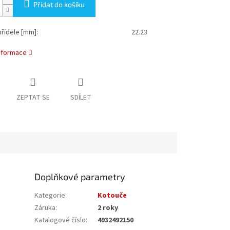
Přidat do košíku
řídele [mm]:
22.23
informace
ZEPTAT SE
SDÍLET
Doplňkové parametry
Kategorie
:
Kotouče
Záruka
:
2 roky
Katalogové číslo
:
4932492150