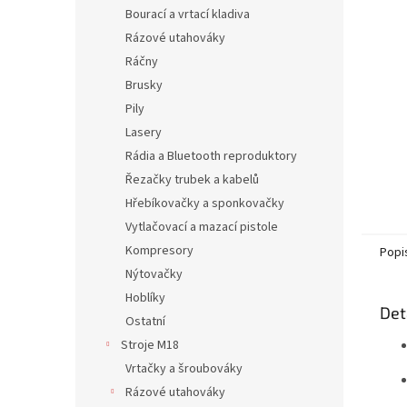
n
Bourací a vrtací kladiva
e
Rázové utahováky
l
Ráčny
Brusky
Pily
Lasery
Rádia a Bluetooth reproduktory
Řezačky trubek a kabelů
Hřebíkovačky a sponkovačky
Vytlačovací a mazací pistole
Kompresory
Popi
Nýtovačky
Hoblíky
Det
Ostatní
Stroje M18
Vrtačky a šroubováky
Rázové utahováky