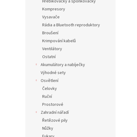
Hřebíkovačky a sponkovačky
Kompresory
Vysavače
Rádia a Bluetooth reproduktory
Broušení
Krimpování kabelů
Ventilátory
Ostatní
Akumulátory a nabíječky
Výhodné sety
Osvětlení
Čelovky
Ruční
Prostorové
Zahradní nářadí
Řetězové pily
Nůžky
Fukary