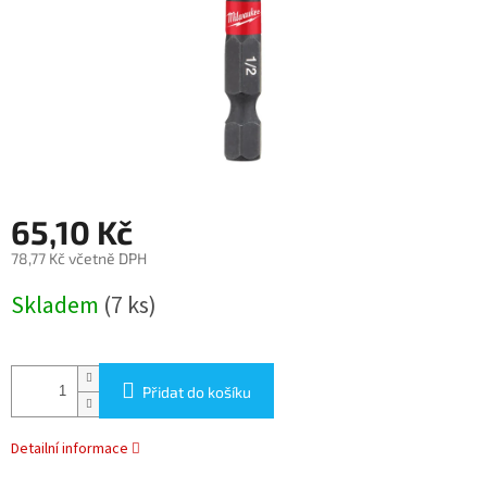
65,10 Kč
78,77 Kč včetně DPH
Měrná
Skladem
(7 ks)
cena:
Přidat do košíku
Detailní informace