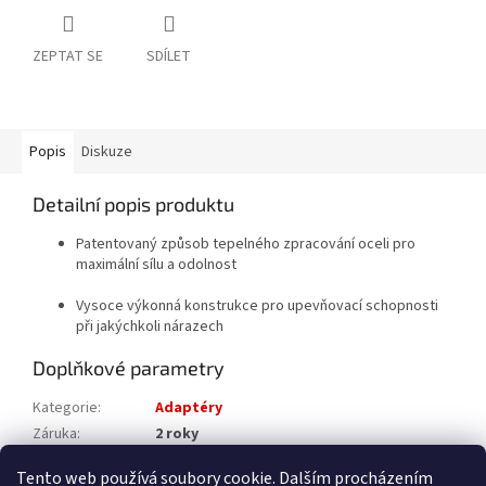
ZEPTAT SE
SDÍLET
Popis
Diskuze
Detailní popis produktu
Patentovaný způsob tepelného zpracování oceli pro
maximální sílu a odolnost
Vysoce výkonná konstrukce pro upevňovací schopnosti
při jakýchkoli nárazech
Doplňkové parametry
Kategorie
:
Adaptéry
Záruka
:
2 roky
Katalogové číslo
:
4932478803
Tento web používá soubory cookie. Dalším procházením