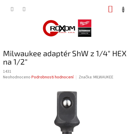
Přejít
NÁKUP
na
obsah
KOŠÍK
Milwaukee adaptér ShW z 1/4" HEX
na 1/2"
1431
Průměrné
Neohodnoceno
Podrobnosti hodnocení
Značka:
MILWAUKEE
hodnocení
produktu
je
0,0
z
5
hvězdiček.