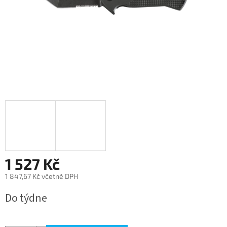
1 527 Kč
1 847,67 Kč včetně DPH
Měrná
Do týdne
cena: