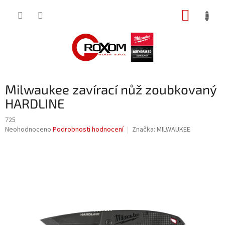
Přejít
NÁKUP
na
obsah
KOŠÍK
Milwaukee zavírací nůž zoubkovaný
HARDLINE
725
Průměrné
Neohodnoceno
Podrobnosti hodnocení
Značka:
MILWAUKEE
hodnocení
produktu
je
0,0
z
5
hvězdiček.