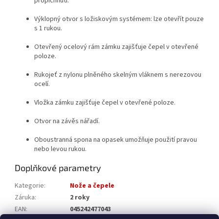
propíchnutí.
Výklopný otvor s ložiskovým systémem: lze otevřít pouze
s 1 rukou.
Otevřený ocelový rám zámku zajišťuje čepel v otevřené
poloze.
Rukojeť z nylonu plněného skelným vláknem s nerezovou
ocelí.
Vložka zámku zajišťuje čepel v otevřené poloze.
Otvor na závěs nářadí.
Oboustranná spona na opasek umožňuje použití pravou
nebo levou rukou.
Doplňkové parametry
Kategorie
:
Nože a čepele
Záruka
:
2 roky
EAN
:
045242477043