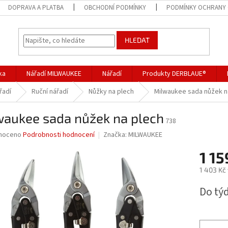
DOPRAVA A PLATBA
OBCHODNÍ PODMÍNKY
PODMÍNKY OCHRANY 
HLEDAT
ka
Nářadí MILWAUKEE
Nářadí
Produkty DERBLAUE®
řadí
Ruční nářadí
Nůžky na plech
Milwaukee sada nůžek n
waukee sada nůžek na plech
738
né
noceno
Podrobnosti hodnocení
Značka:
MILWAUKEE
ní
1 15
u
1 403 Kč
Měrná
Do tý
cena:
ek.