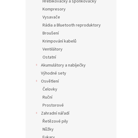
Hřebíkovačky a sponkovačky
Kompresory
Vysavače
Rádia a Bluetooth reproduktory
Broušení
Krimpování kabelů
Ventilátory
Ostatní
Akumulátory a nabíječky
Výhodné sety
Osvětlení
Čelovky
Ruční
Prostorové
Zahradní nářadí
Řetězové pily
Nůžky
Fukary