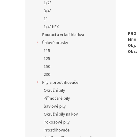
1/2"
3/4"
1"
1/4" HEX
PRO
Bourací a vrtací kladiva
Množ
Úhlové brusky
Obj. 
115
Obs
125
150
230
Pily a prostřihovače
Okružní pily
Přímočaré pily
Šavlové pily
Okružní pily na kov
Pokosové pily
Prostřihovače