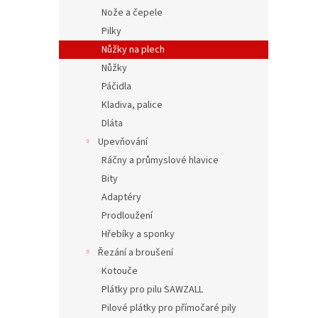
Nože a čepele
Pilky
Nůžky na plech
Nůžky
Páčidla
Kladiva, palice
Dláta
Upevňování
Ráčny a průmyslové hlavice
Bity
Adaptéry
Prodloužení
Hřebíky a sponky
Řezání a broušení
Kotouče
Plátky pro pilu SAWZALL
Pilové plátky pro přímočaré pily