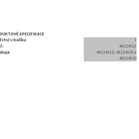
DUKTOVÉ SPECIFIKACE
ství v balíku
3
č.
48224533
ahuje
48224510, 48224530 a
48224520