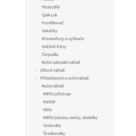
Plotostřih
Quik-Lok
Postřikovač
Sekačky
Křovinořezy a vyžínače
Sněžné frézy
Čerpadla
Ruční zahradní nářadí
Síťové nářadí
Příslušenství a ruční nářadí
Ruční nářadí
Měřící přístroje
Kleště
Klíče
Měřící pásma, metry, úhelníky
Vodováhy
Šroubováky