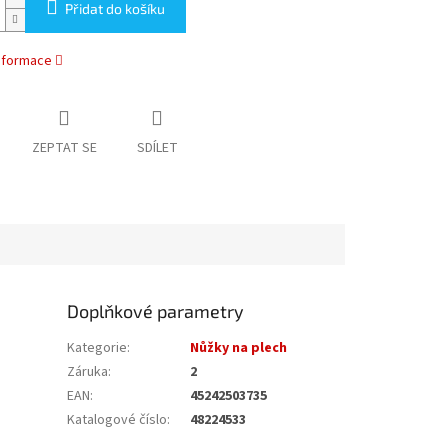
Přidat do košíku
informace
ZEPTAT SE
SDÍLET
Doplňkové parametry
Kategorie
:
Nůžky na plech
Záruka
:
2
EAN
:
45242503735
Katalogové číslo
:
48224533