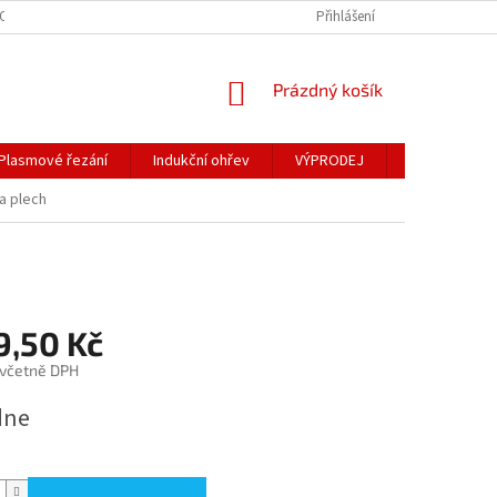
OSOBNÍCH ÚDAJŮ
Přihlášení
NÁKUPNÍ
Prázdný košík
KOŠÍK
Plasmové řezání
Indukční ohřev
VÝPRODEJ
Obchodní po
a plech
9,50 Kč
 včetně DPH
dne