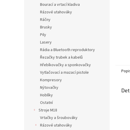
n
Bourací a vrtací kladiva
e
Rázové utahováky
l
Ráčny
Brusky
Pily
Lasery
Rádia a Bluetooth reproduktory
Řezačky trubek a kabelů
Hřebíkovačky a sponkovačky
Popi
Vytlačovací a mazací pistole
Kompresory
Nýtovačky
Det
Hoblíky
Ostatní
Stroje M18
Vrtačky a šroubováky
Rázové utahováky