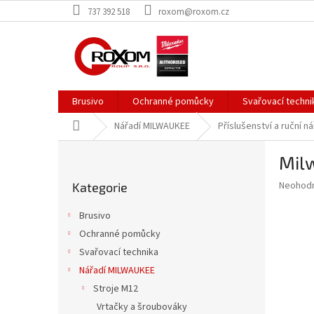
Přejít
737 392 518
roxom@roxom.cz
na
obsah
Brusivo
Ochranné pomůcky
Svařovací techni
Domů
Nářadí MILWAUKEE
Příslušenství a ruční ná
P
Mil
o
Přeskočit
s
Průměr
Neohod
Kategorie
kategorie
t
hodnoce
r
produkt
Brusivo
a
je
Ochranné pomůcky
0,0
n
z
Svařovací technika
n
5
í
Nářadí MILWAUKEE
hvězdič
p
Stroje M12
a
Vrtačky a šroubováky