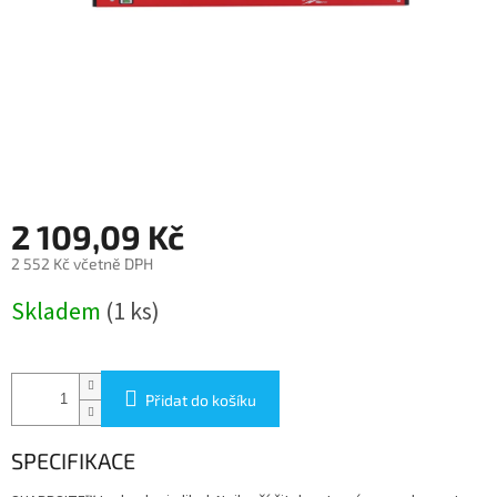
2 109,09 Kč
2 552 Kč včetně DPH
Měrná
Skladem
(1 ks)
cena:
Přidat do košíku
SPECIFIKACE