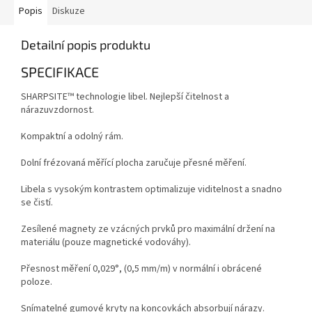
Popis
Diskuze
Detailní popis produktu
SPECIFIKACE
SHARPSITE™ technologie libel. Nejlepší čitelnost a
nárazuvzdornost.
Kompaktní a odolný rám.
Dolní frézovaná měřící plocha zaručuje přesné měření.
Libela s vysokým kontrastem optimalizuje viditelnost a snadno
se čistí.
Zesílené magnety ze vzácných prvků pro maximální držení na
materiálu (pouze magnetické vodováhy).
Přesnost měření 0,029°, (0,5 mm/m) v normální i obrácené
poloze.
Snímatelné gumové kryty na koncovkách absorbují nárazy.