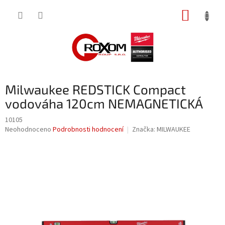
Přejít
NÁKUP
na
obsah
KOŠÍK
Milwaukee REDSTICK Compact
vodováha 120cm NEMAGNETICKÁ
10105
Průměrné
Neohodnoceno
Podrobnosti hodnocení
Značka:
MILWAUKEE
hodnocení
produktu
je
0,0
z
5
hvězdiček.