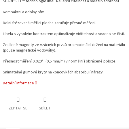
SHARPSITE™ technologie libel. Nejlepší čitelnost a nárazuvzdornost.
Kompaktní a odolný rám.
Dolní frézovaná měřící plocha zaručuje přesné měření.
Libela s vysokým kontrastem optimalizuje viditelnost a snadno se čistí.
Zesílené magnety ze vzácných prvků pro maximální držení na materiálu
(pouze magnetické vodováhy).
Přesnost měření 0,029°, (0,5 mm/m) v normální i obrácené poloze.
Snímatelné gumové kryty na koncovkách absorbují nárazy.
Detailní informace
ZEPTAT SE
SDÍLET