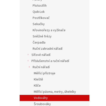
Plotostřih
Quik-Lok
Postřikovač
Sekačky
Křovinořezy a vyžínače
Sněžné frézy
Čerpadla
Ruční zahradní nářadí
Síťové nářadí
Příslušenství a ruční nářadí
Ruční nářadí
Měřící přístroje
Kleště
Klíče
Měřící pásma, metry, úhelníky
Vodováhy
Šroubováky