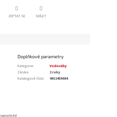
ZEPTAT SE
SDÍLET
Doplňkové parametry
Kategorie
:
Vodováhy
Záruka
:
2 roky
Katalogové číslo
:
4932459084
 magnetické