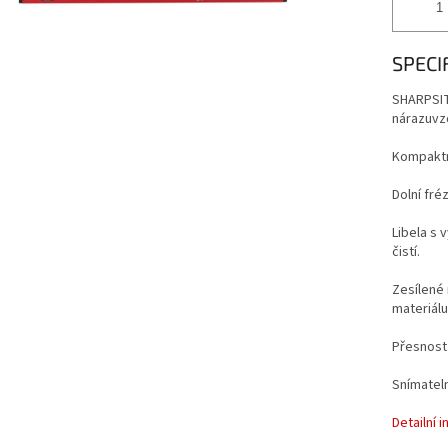
SPECI
SHARPSITE
nárazuvz
Kompaktn
Dolní fré
Libela s 
čistí.
Zesílené
materiál
Přesnost 
Snímatel
Detailní 