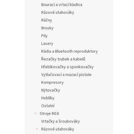
n
Bourací a vrtací kladiva
e
Rázové utahováky
l
Ráčny
Brusky
Pily
Lasery
Rádia a Bluetooth reproduktory
Řezačky trubek a kabelů
Hřebíkovačky a sponkovačky
Vytlačovací a mazací pistole
Kompresory
Nýtovačky
Hoblíky
Ostatní
Stroje M18
Vrtačky a šroubováky
Rázové utahováky