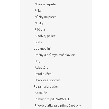
Nože a čepele
Pilky
Nůžky na plech
Nůžky
Páčidla
Kladiva, palice
Dláta
Upevňování
Ráčny a průmyslové hlavice
Bity
Adaptéry
Prodloužení
Hřebíky a sponky
Řezání a broušení
Kotouče
Plátky pro pilu SAWZALL
Pilové plátky pro přímočaré pily