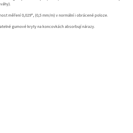
váhy).
nost měření 0,029°, (0,5 mm/m) v normální i obrácené poloze.
atelné gumové kryty na koncovkách absorbují nárazy.