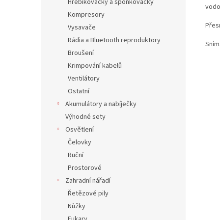
Hřebíkovačky a sponkovačky
vodo
Kompresory
Přes
Vysavače
Rádia a Bluetooth reproduktory
Sním
Broušení
Krimpování kabelů
Ventilátory
Ostatní
Akumulátory a nabíječky
Výhodné sety
Osvětlení
Čelovky
Ruční
Prostorové
Zahradní nářadí
Řetězové pily
Nůžky
Fukary