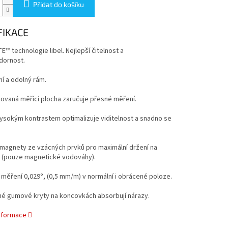
Přidat do košíku
FIKACE
™ technologie libel. Nejlepší čitelnost a
dornost.
í a odolný rám.
zovaná měřící plocha zaručuje přesné měření.
vysokým kontrastem optimalizuje viditelnost a snadno se
 magnety ze vzácných prvků pro maximální držení na
u (pouze magnetické vodováhy).
měření 0,029°, (0,5 mm/m) v normální i obrácené poloze.
né gumové kryty na koncovkách absorbují nárazy.
informace