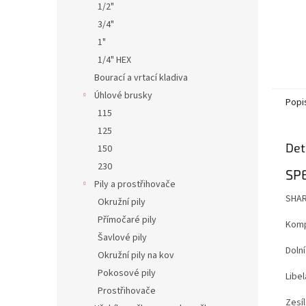
1/2"
3/4"
1"
1/4" HEX
Bourací a vrtací kladiva
Úhlové brusky
Popi
115
125
Det
150
230
SP
Pily a prostřihovače
SHAR
Okružní pily
Přímočaré pily
Komp
Šavlové pily
Doln
Okružní pily na kov
Pokosové pily
Libel
Prostřihovače
Zesí