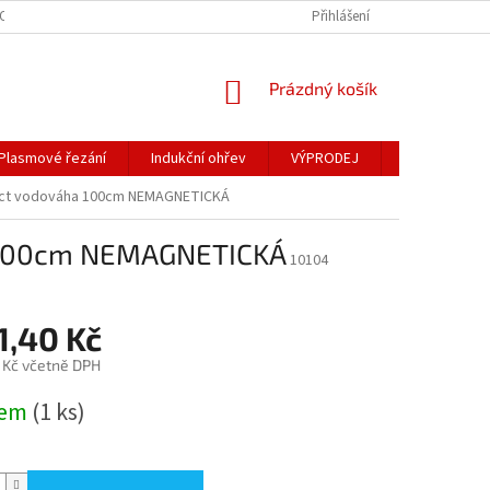
OSOBNÍCH ÚDAJŮ
Přihlášení
NÁKUPNÍ
Prázdný košík
KOŠÍK
Plasmové řezání
Indukční ohřev
VÝPRODEJ
Obchodní po
ct vodováha 100cm NEMAGNETICKÁ
 100cm NEMAGNETICKÁ
10104
1,40 Kč
 Kč včetně DPH
dem
(1 ks)