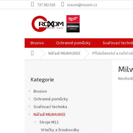
Přejít
737 392 518
roxom@roxom.cz
na
obsah
Brusivo
Ochranné pomůcky
Svařovací techni
Domů
Nářadí MILWAUKEE
Příslušenství a ruční ná
P
Mil
o
Přeskočit
s
Průměr
Neohod
Kategorie
kategorie
t
hodnoce
r
produkt
Brusivo
a
je
Ochranné pomůcky
0,0
n
z
Svařovací technika
n
5
í
Nářadí MILWAUKEE
hvězdič
p
Stroje M12
a
Vrtačky a šroubováky