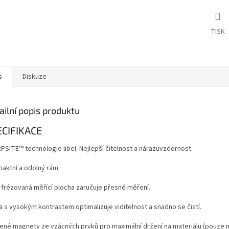
TISK
s
Diskuze
ailní popis produktu
ECIFIKACE
PSITE™ technologie libel. Nejlepší čitelnost a nárazuvzdornost.
aktní a odolný rám.
í frézovaná měřící plocha zaručuje přesné měření.
a s vysokým kontrastem optimalizuje viditelnost a snadno se čistí.
lené magnety ze vzácných prvků pro maximální držení na materiálu (pouze