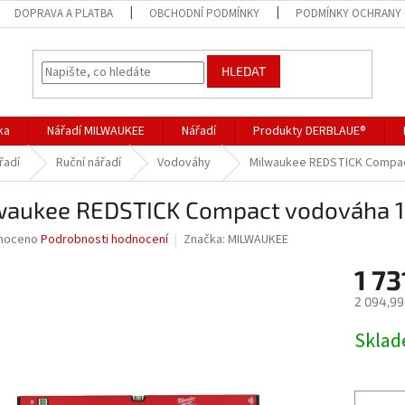
DOPRAVA A PLATBA
OBCHODNÍ PODMÍNKY
PODMÍNKY OCHRANY 
HLEDAT
ka
Nářadí MILWAUKEE
Nářadí
Produkty DERBLAUE®
řadí
Ruční nářadí
Vodováhy
Milwaukee REDSTICK Compa
waukee REDSTICK Compact vodováha
né
noceno
Podrobnosti hodnocení
Značka:
MILWAUKEE
ní
1 73
u
2 094,99
Měrná
Skla
cena:
ek.