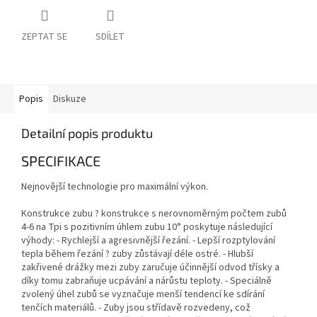
ZEPTAT SE
SDÍLET
Popis
Diskuze
Detailní popis produktu
SPECIFIKACE
Nejnovější technologie pro maximální výkon.
Konstrukce zubu ? konstrukce s nerovnoměrným počtem zubů
4-6 na Tpi s pozitivním úhlem zubu 10° poskytuje následující
výhody: - Rychlejší a agresivnější řezání. - Lepší rozptylování
tepla během řezání ? zuby zůstávají déle ostré. - Hlubší
zakřivené drážky mezi zuby zaručuje účinnější odvod třísky a
díky tomu zabraňuje ucpávání a nárůstu teploty. - Speciálně
zvolený úhel zubů se vyznačuje menší tendencí ke sdírání
tenčích materiálů. - Zuby jsou střídavě rozvedeny, což