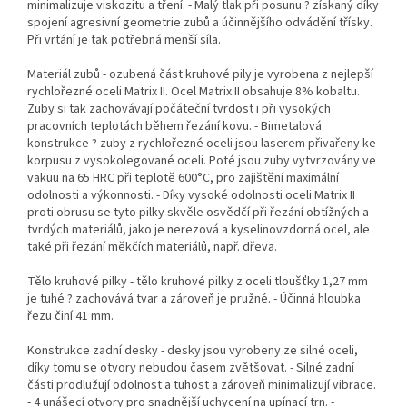
minimalizuje viskozitu a tření. - Malý tlak při posunu ? získaný díky
spojení agresivní geometrie zubů a účinnějšího odvádění třísky.
Při vrtání je tak potřebná menší síla.
Materiál zubů - ozubená část kruhové pily je vyrobena z nejlepší
rychlořezné oceli Matrix II. Ocel Matrix II obsahuje 8% kobaltu.
Zuby si tak zachovávají počáteční tvrdost i při vysokých
pracovních teplotách během řezání kovu. - Bimetalová
konstrukce ? zuby z rychlořezné oceli jsou laserem přivařeny ke
korpusu z vysokolegované oceli. Poté jsou zuby vytvrzovány ve
vakuu na 65 HRC při teplotě 600°C, pro zajištění maximální
odolnosti a výkonnosti. - Díky vysoké odolnosti oceli Matrix II
proti obrusu se tyto pilky skvěle osvědčí při řezání obtížných a
tvrdých materiálů, jako je nerezová a kyselinovzdorná ocel, ale
také při řezání měkčích materiálů, např. dřeva.
Tělo kruhové pilky - tělo kruhové pilky z oceli tloušťky 1,27 mm
je tuhé ? zachovává tvar a zároveň je pružné. - Účinná hloubka
řezu činí 41 mm.
Konstrukce zadní desky - desky jsou vyrobeny ze silné oceli,
díky tomu se otvory nebudou časem zvětšovat. - Silné zadní
části prodlužují odolnost a tuhost a zároveň minimalizují vibrace.
- 4 unášecí otvory pro snadnější uchycení na upínací trn. -