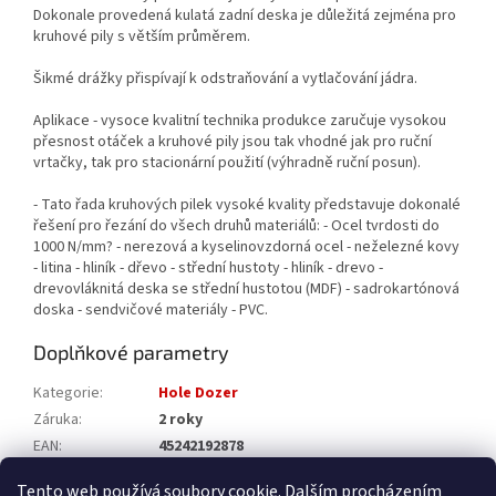
Dokonale provedená kulatá zadní deska je důležitá zejména pro
kruhové pily s větším průměrem.
Šikmé drážky přispívají k odstraňování a vytlačování jádra.
Aplikace - vysoce kvalitní technika produkce zaručuje vysokou
přesnost otáček a kruhové pily jsou tak vhodné jak pro ruční
vrtačky, tak pro stacionární použití (výhradně ruční posun).
- Tato řada kruhových pilek vysoké kvality představuje dokonalé
řešení pro řezání do všech druhů materiálů: - Ocel tvrdosti do
1000 N/mm? - nerezová a kyselinovzdorná ocel - neželezné kovy
- litina - hliník - dřevo - střední hustoty - hliník - drevo -
drevovláknitá deska se střední hustotou (MDF) - sadrokartónová
doska - sendvičové materiály - PVC.
Doplňkové parametry
Kategorie
:
Hole Dozer
Záruka
:
2 roky
EAN
:
45242192878
Katalogové číslo
:
49560032
Tento web používá soubory cookie. Dalším procházením