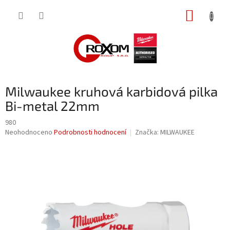
Přejít
NÁKUP
na
obsah
KOŠÍK
Milwaukee kruhová karbidová pilka
Bi-metal 22mm
980
Průměrné
Neohodnoceno
Podrobnosti hodnocení
Značka:
MILWAUKEE
hodnocení
produktu
je
0,0
z
5
hvězdiček.