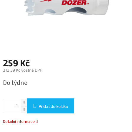
259 Kč
313,39 Kč včetně DPH
Měrná
Do týdne
cena:
Přidat do košíku
Detailní informace