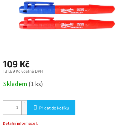
109 Kč
131,89 Kč včetně DPH
Měrná
Skladem
(1 ks)
cena:
Přidat do košíku
Detailní informace