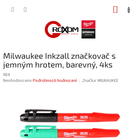
Přejít
NÁKUP
na
obsah
KOŠÍK
Milwaukee Inkzall značkovač s
jemným hrotem, barevný, 4ks
684
Průměrné
Neohodnoceno
Podrobnosti hodnocení
Značka:
MILWAUKEE
hodnocení
produktu
je
0,0
z
5
hvězdiček.