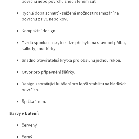
povrchu nebo povrchu znečištěném sutí.
Rychlá doba schnutí - snížená možnost rozmazání na
povrchu z PVC nebo kovu.
Kompaktní design.
Tvrdá sponka na krytce - lze přichytit na stavební přilbu,
kalhoty, montérky.
Snadno otevíratelná krytka pro obsluhu jednou rukou.
Otvor pro připevnění šňůrky.
Design zabraňující kutálení pro lepší stabilitu na hladkých
površích.
Špička 1 mm.
Barvy v balení:
červený
černý