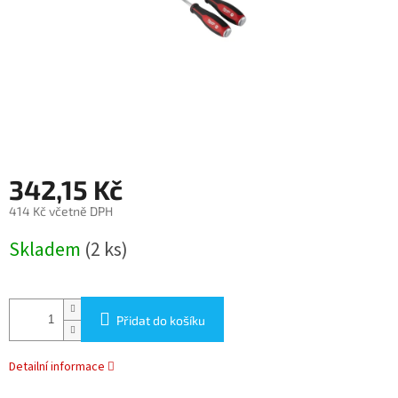
342,15 Kč
414 Kč včetně DPH
Měrná
Skladem
(2 ks)
cena:
Přidat do košíku
Detailní informace