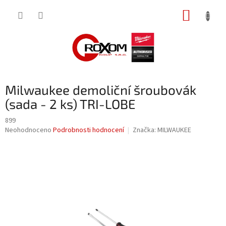
Přejít
NÁKUP
na
obsah
KOŠÍK
Milwaukee demoliční šroubovák
(sada - 2 ks) TRI-LOBE
899
Průměrné
Neohodnoceno
Podrobnosti hodnocení
Značka:
MILWAUKEE
hodnocení
produktu
je
0,0
z
5
hvězdiček.