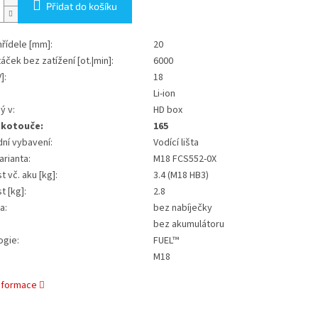
Přidat do košíku
řídele [mm]:
20
áček bez zatížení [ot.|min]:
6000
]:
18
Li-ion
ý v:
HD box
 kotouče:
165
ní vybavení:
Vodící lišta
arianta:
M18 FCS552-0X
 vč. aku [kg]:
3.4 (M18 HB3)
 [kg]:
2.8
a:
bez nabíječky
bez akumulátoru
ogie:
FUEL™
M18
informace