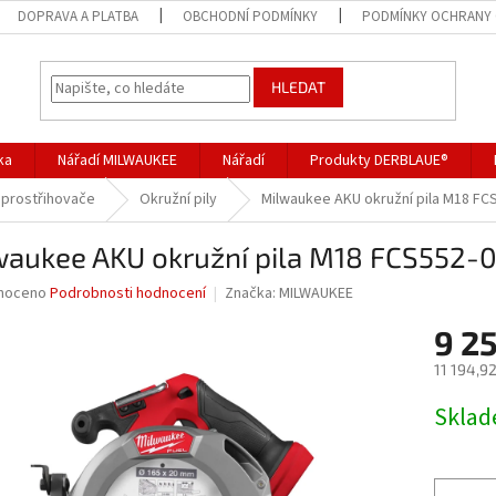
DOPRAVA A PLATBA
OBCHODNÍ PODMÍNKY
PODMÍNKY OCHRANY 
HLEDAT
ka
Nářadí MILWAUKEE
Nářadí
Produkty DERBLAUE®
a prostřihovače
Okružní pily
Milwaukee AKU okružní pila M18 FC
waukee AKU okružní pila M18 FCS552-
né
noceno
Podrobnosti hodnocení
Značka:
MILWAUKEE
ní
9 2
u
11 194,9
Měrná
Skla
cena:
ek.