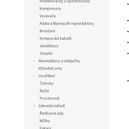
Hřebíkovačky a sponkovačky
Kompresory
Vysavače
Rádia a Bluetooth reproduktory
Broušení
Krimpování kabelů
Ventilátory
Ostatní
Akumulátory a nabíječky
Výhodné sety
Osvětlení
Čelovky
Ruční
Prostorové
Zahradní nářadí
Řetězové pily
Nůžky
Fukary