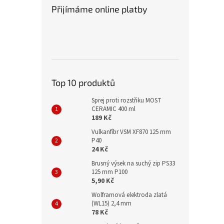
Přijímáme online platby
Top 10 produktů
Sprej proti rozstřiku MOST
CERAMIC 400 ml
189 Kč
Vulkanfíbr VSM XF870 125 mm
P40
24 Kč
Brusný výsek na suchý zip PS33
125 mm P100
5,90 Kč
Wolframová elektroda zlatá
(WL15) 2,4 mm
78 Kč