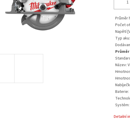
Průměr h
Počet ot
Napětí [V
Typ aku:
Dodávan
Průměr
Standard
Název: V
Hmotnost
Hmotnost
Nabíječk
Baterie:
Technol
Systém:
Detailní 