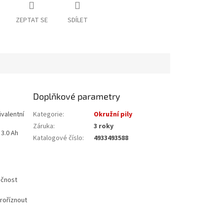
ZEPTAT SE
SDÍLET
Doplňkové parametry
ivalentní
Kategorie
:
Okružní pily
ů
Záruka
:
3 roky
3.0 Ah
Katalogové číslo
:
4933493588
ečnost
roříznout