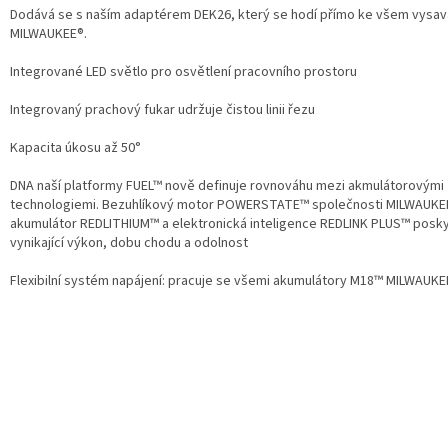
Dodává se s naším adaptérem DEK26, který se hodí přímo ke všem vysa
MILWAUKEE®.
Integrované LED světlo pro osvětlení pracovního prostoru
Integrovaný prachový fukar udržuje čistou linii řezu
Kapacita úkosu až 50°
DNA naší platformy FUEL™ nově definuje rovnováhu mezi akmulátorovými
technologiemi. Bezuhlíkový motor POWERSTATE™ společnosti MILWAUKE
akumulátor REDLITHIUM™ a elektronická inteligence REDLINK PLUS™ posky
vynikající výkon, dobu chodu a odolnost
Flexibilní systém napájení: pracuje se všemi akumulátory
M18™
MILWAUKE