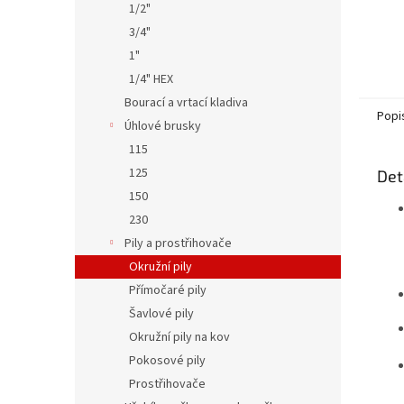
1/2"
3/4"
1"
1/4" HEX
Bourací a vrtací kladiva
Popi
Úhlové brusky
115
125
Det
150
230
Pily a prostřihovače
Okružní pily
Přímočaré pily
Šavlové pily
Okružní pily na kov
Pokosové pily
Prostřihovače