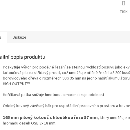
TISK
s
Diskuze
ailní popis produktu
Poskytuje výkon pro podélné řezání se stejnou rychlostí posuvu jako ekv
kotoučová pila na střídavý proud, což umožňuje příčné řezání až 200 kus
borovicového dřeva o rozměrech 90 x 35 mm na jedno nabití akumulátoru 
HIGH OUTPUT™.
Hořčíková patka snižuje hmotnost a maximalizuje odolnost
Odolný kovový závěsný hák pro uspořádání pracovního prostoru a bezp
165 mm pilový kotouč s hloubkou řezu 57 mm
, který umožňuje p
hromadu desek OSB 3x 18 mm.