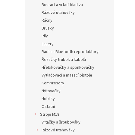
n
Bourací a vrtací kladiva
e
Rázové utahováky
l
Ráčny
Brusky
Pily
Lasery
Rádia a Bluetooth reproduktory
Řezačky trubek a kabelů
Hřebíkovačky a sponkovačky
Vytlačovací a mazací pistole
Kompresory
Nýtovačky
Hoblíky
Ostatní
Stroje M18
Vrtačky a šroubováky
Rázové utahováky