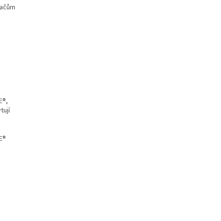
vačům
E®,
tují
E®