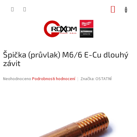
Přejít
NÁKUP
na
obsah
KOŠÍK
Špička (průvlak) M6/6 E-Cu dlouhý
závit
Průměrné
Neohodnoceno
Podrobnosti hodnocení
Značka:
OSTATNÍ
hodnocení
produktu
je
0,0
z
5
hvězdiček.