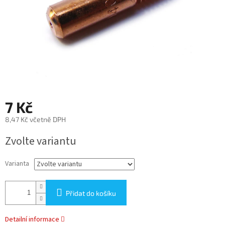
7 Kč
8,47 Kč včetně DPH
Měrná
Zvolte variantu
cena:
Varianta
Přidat do košíku
Detailní informace