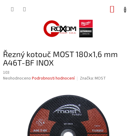
Přejít
NÁKUP
na
obsah
KOŠÍK
Řezný kotouč MOST 180x1,6 mm
A46T-BF INOX
103
Průměrné
Neohodnoceno
Podrobnosti hodnocení
Značka:
MOST
hodnocení
produktu
je
0,0
z
5
hvězdiček.