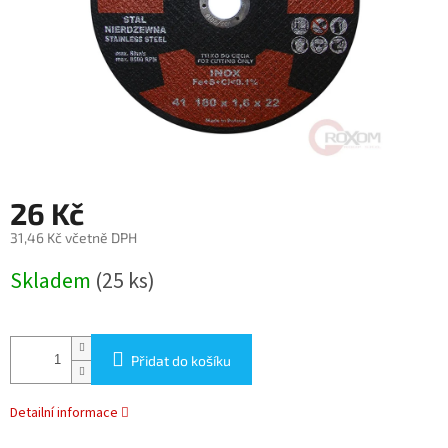
26 Kč
31,46 Kč včetně DPH
Měrná
Skladem
(25 ks)
cena:
Přidat do košíku
Detailní informace