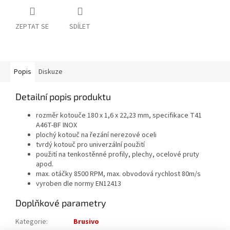
ZEPTAT SE
SDÍLET
Popis
Diskuze
Detailní popis produktu
rozměr kotouče 180 x 1,6 x 22,23 mm, specifikace T41
A46T-BF INOX
plochý kotouč na řezání nerezové oceli
tvrdý kotouč pro univerzální použití
použití na tenkostěnné profily, plechy, ocelové pruty
apod.
max. otáčky 8500 RPM, max. obvodová rychlost 80m/s
vyroben dle normy EN12413
Doplňkové parametry
Kategorie
:
Brusivo