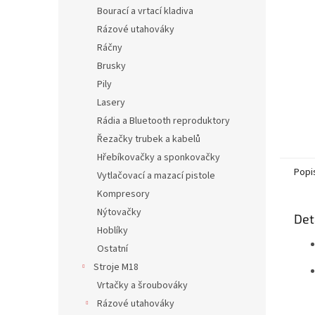
n
Bourací a vrtací kladiva
e
Rázové utahováky
l
Ráčny
Brusky
Pily
Lasery
Rádia a Bluetooth reproduktory
Řezačky trubek a kabelů
Hřebíkovačky a sponkovačky
Popi
Vytlačovací a mazací pistole
Kompresory
Nýtovačky
Det
Hoblíky
Ostatní
Stroje M18
Vrtačky a šroubováky
Rázové utahováky