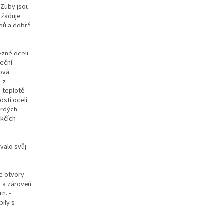
 Zuby jsou
Vyžaduje
ubů a dobré
ezné oceli
teční
lová
 z
i teplotě
osti oceli
tvrdých
ěkčích
valo svůj
se otvory
t a zároveň
n. -
ily s