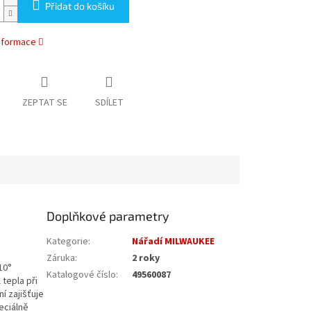
Přidat do košíku
informace
ZEPTAT SE
SDÍLET
Doplňkové parametry
Kategorie
:
Nářadí MILWAUKEE
Záruka
:
2 roky
10°
Katalogové číslo
:
49560087
 tepla při
í zajišťuje
eciálně