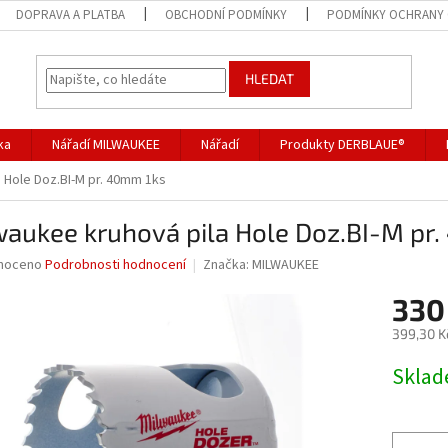
DOPRAVA A PLATBA
OBCHODNÍ PODMÍNKY
PODMÍNKY OCHRANY 
HLEDAT
ka
Nářadí MILWAUKEE
Nářadí
Produkty DERBLAUE®
 Hole Doz.BI-M pr. 40mm 1ks
waukee kruhová pila Hole Doz.BI-M pr
né
noceno
Podrobnosti hodnocení
Značka:
MILWAUKEE
ní
330
u
399,30 K
Měrná
Skla
cena:
ek.