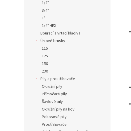
1/2"
3/4"
1"
1/4" HEX
Bourací a vrtací kladiva
Úhlové brusky
115
125
150
230
Pily a prostřihovače
Okružní pily
Přímočaré pily
Šavlové pily
Okružní pily na kov
Pokosové pily
Prostřihovače