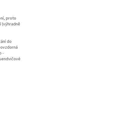
ní, proto
tí (výhradně
zání do
inovzdorná
o -
 sendvičové