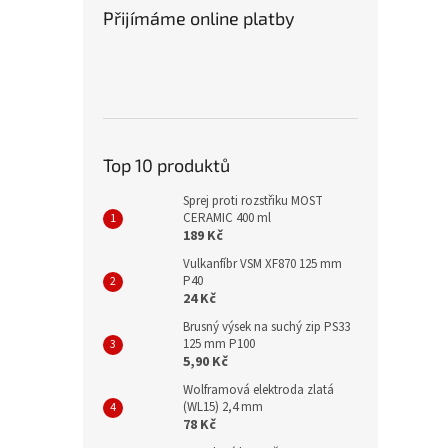
Přijímáme online platby
Top 10 produktů
Sprej proti rozstřiku MOST
CERAMIC 400 ml
189 Kč
Vulkanfíbr VSM XF870 125 mm
P40
24 Kč
Brusný výsek na suchý zip PS33
125 mm P100
5,90 Kč
Wolframová elektroda zlatá
(WL15) 2,4 mm
78 Kč