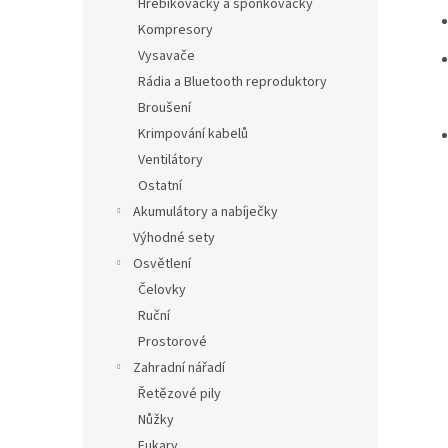
Hřebíkovačky a sponkovačky
Kompresory
Vysavače
Rádia a Bluetooth reproduktory
Broušení
Krimpování kabelů
Ventilátory
Ostatní
Akumulátory a nabíječky
Výhodné sety
Osvětlení
Čelovky
Ruční
Prostorové
Zahradní nářadí
Řetězové pily
Nůžky
Fukary