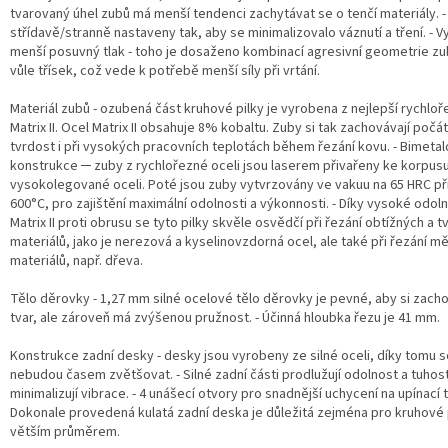
tvarovaný úhel zubů má menší tendenci zachytávat se o tenčí materiály. -
střídavě/stranně nastaveny tak, aby se minimalizovalo váznutí a tření. - 
menší posuvný tlak - toho je dosaženo kombinací agresivní geometrie z
vůle třísek, což vede k potřebě menší síly při vrtání.
Materiál zubů - ozubená část kruhové pilky je vyrobena z nejlepší rychloř
Matrix II. Ocel Matrix II obsahuje 8% kobaltu. Zuby si tak zachovávají počá
tvrdost i při vysokých pracovních teplotách během řezání kovu. - Bimeta
konstrukce ─ zuby z rychlořezné oceli jsou laserem přivařeny ke korpusu
vysokolegované oceli. Poté jsou zuby vytvrzovány ve vakuu na 65 HRC př
600°C, pro zajištění maximální odolnosti a výkonnosti. - Díky vysoké odoln
Matrix II proti obrusu se tyto pilky skvěle osvědčí při řezání obtížných a 
materiálů, jako je nerezová a kyselinovzdorná ocel, ale také při řezání m
materiálů, např. dřeva.
Tělo děrovky - 1,27 mm silné ocelové tělo děrovky je pevné, aby si zacho
tvar, ale zároveň má zvýšenou pružnost. - Účinná hloubka řezu je 41 mm.
Konstrukce zadní desky - desky jsou vyrobeny ze silné oceli, díky tomu 
nebudou časem zvětšovat. - Silné zadní části prodlužují odolnost a tuhos
minimalizují vibrace. - 4 unášecí otvory pro snadnější uchycení na upínací tr
Dokonale provedená kulatá zadní deska je důležitá zejména pro kruhové p
větším průměrem.