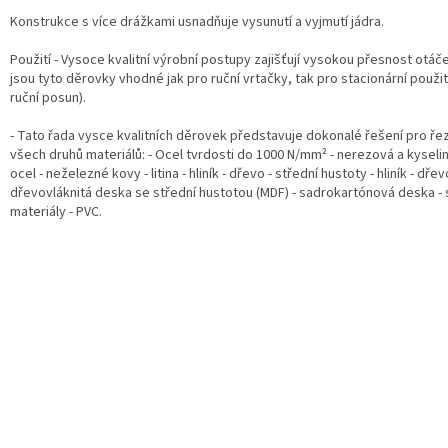
Konstrukce s více drážkami usnadňuje vysunutí a vyjmutí jádra.
Použití - Vysoce kvalitní výrobní postupy zajišťují vysokou přesnost otáče
jsou tyto děrovky vhodné jak pro ruční vrtačky, tak pro stacionární použi
ruční posun).
- Tato řada vysce kvalitních děrovek představuje dokonalé řešení pro ře
všech druhů materiálů: - Ocel tvrdosti do 1000 N/mm² - nerezová a kysel
ocel - neželezné kovy - litina - hliník - dřevo - střední hustoty - hliník - dřev
dřevovláknitá deska se střední hustotou (MDF) - sadrokartónová deska -
materiály - PVC.