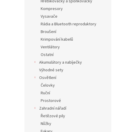
Hřebíkovačky a sponkovačky
Kompresory
Vysavače
Rádia a Bluetooth reproduktory
Broušení
Krimpování kabelů
Ventilátory
Ostatní
Akumulátory a nabíječky
Výhodné sety
Osvětlení
Čelovky
Ruční
Prostorové
Zahradní nářadí
Řetězové pily
Nůžky
Fukary