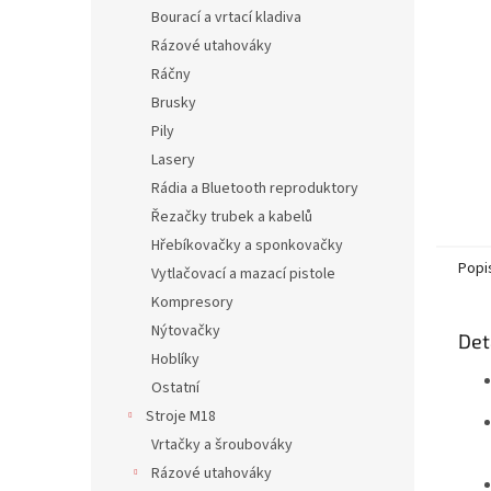
n
Bourací a vrtací kladiva
e
Rázové utahováky
l
Ráčny
Brusky
Pily
Lasery
Rádia a Bluetooth reproduktory
Řezačky trubek a kabelů
Hřebíkovačky a sponkovačky
Popi
Vytlačovací a mazací pistole
Kompresory
Nýtovačky
Det
Hoblíky
Ostatní
Stroje M18
Vrtačky a šroubováky
Rázové utahováky