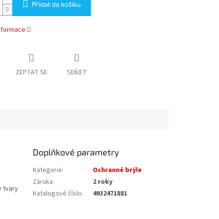
Přidat do košíku
informace
ZEPTAT SE
SDÍLET
Doplňkové parametry
Kategorie
:
Ochranné brýle
Záruka
:
2 roky
 tvary
Katalogové číslo
:
4932471881