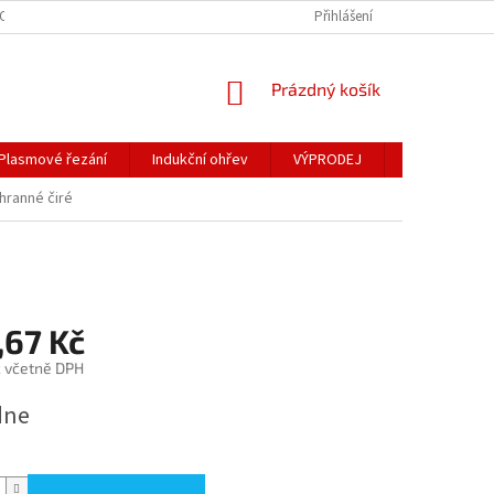
OSOBNÍCH ÚDAJŮ
Přihlášení
NÁKUPNÍ
Prázdný košík
KOŠÍK
Plasmové řezání
Indukční ohřev
VÝPRODEJ
Obchodní po
hranné čiré
,67 Kč
č včetně DPH
dne