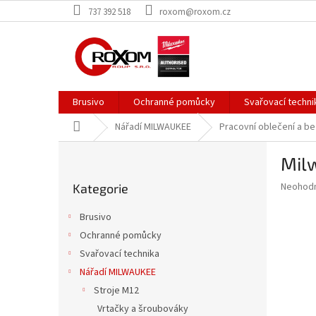
Přejít
737 392 518
roxom@roxom.cz
na
obsah
Brusivo
Ochranné pomůcky
Svařovací techni
Domů
Nářadí MILWAUKEE
Pracovní oblečení a b
P
Milw
o
Přeskočit
s
Průměr
Neohod
Kategorie
kategorie
t
hodnoce
r
produkt
Brusivo
a
je
Ochranné pomůcky
0,0
n
z
Svařovací technika
n
5
í
Nářadí MILWAUKEE
hvězdič
p
Stroje M12
a
Vrtačky a šroubováky