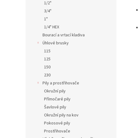
1/2"
3/4"
1"
1/4" HEX
Bourací a vrtací kladiva
Úhlové brusky
115
125
150
230
Pily a prostřihovače
Okružní pily
Přímočaré pily
Šavlové pily
Okružní pily na kov
Pokosové pily
Prostřihovače