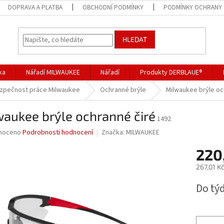
DOPRAVA A PLATBA
OBCHODNÍ PODMÍNKY
PODMÍNKY OCHRANY 
HLEDAT
ka
Nářadí MILWAUKEE
Nářadí
Produkty DERBLAUE®
ezpečnost práce Milwaukee
Ochranné brýle
Milwaukee brýle oc
aukee brýle ochranné čiré
1492
né
noceno
Podrobnosti hodnocení
Značka:
MILWAUKEE
ní
220
u
267,01 K
Měrná
Do tý
cena:
ek.