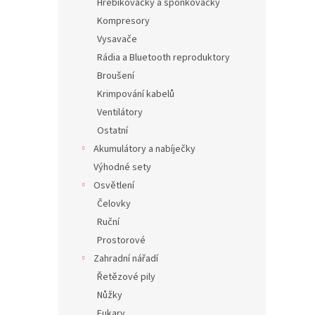
Hřebíkovačky a sponkovačky
Kompresory
Vysavače
Rádia a Bluetooth reproduktory
Broušení
Krimpování kabelů
Ventilátory
Ostatní
Akumulátory a nabíječky
Výhodné sety
Osvětlení
Čelovky
Ruční
Prostorové
Zahradní nářadí
Řetězové pily
Nůžky
Fukary