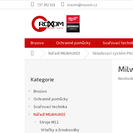
Přejít
737 392 518
roxom@roxom.cz
na
obsah
Brusivo
Ochranné pomůcky
Svařovací techni
Domů
Nářadí MILWAUKEE
Skladovací systém P
P
Mil
o
Přeskočit
s
Průměr
Neohod
Kategorie
kategorie
t
hodnoce
r
produkt
Brusivo
a
je
Ochranné pomůcky
0,0
n
z
Svařovací technika
n
5
í
Nářadí MILWAUKEE
hvězdič
p
Stroje M12
a
Vrtačky a šroubováky