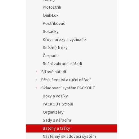
Plotostřih
Quik-Lok
Postřikovač
Sekačky
Křovinořezy a vyžínače
Sněžné frézy
Čerpadla
Ruční zahradní nářadí
Síťové nářadí
Příslušenství a ruční nářadí
Skladovací systém PACKOUT
Boxy a vozíky
PACKOUT Stroje
Organizéry
Sady s nářadím
Batohy a tašky
Nástěnný skladovací systém