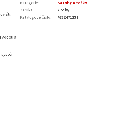
Kategorie
:
Batohy a tašky
Záruka
:
2 roky
ovišti.
Katalogové číslo
:
4932471131
d vodou a
ný systém