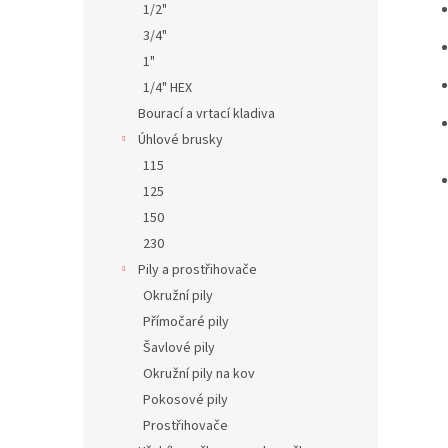
1/2"
3/4"
1"
1/4" HEX
Bourací a vrtací kladiva
Úhlové brusky
115
125
150
230
Pily a prostřihovače
Okružní pily
Přímočaré pily
Šavlové pily
Okružní pily na kov
Pokosové pily
Prostřihovače