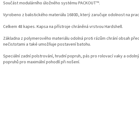
Součást modulárního úložného systému PACKOUT™.
Vyrobeno z balistického materiálu 1680D, který zaručuje odolnost na prac
Celkem 48 kapes. Kapsa na přístroje chráněná vrstvou Hardshell.
Základna z polymerového materiálu odolná proti rázům chrání obsah pře
nečistotami a také umožňuje postavení batohu.
Speciální zadní polstrování, hrudní popruh, pás pro rolovací vaky a odol
popruhů pro maximální pohodlí při nošení.