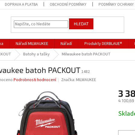
DOPRAVA A PLATBA
OBCHODNÍ PODMÍNKY
PODMÍNKY OCHRANY 
HLEDAT
ka
Nářadí MILWAUKEE
Nářadí
Produkty DERBLAUE®
ACKOUT
Batohy a tašky
Milwaukee batoh PACKOUT
waukee batoh PACKOUT
1482
né
noceno
Podrobnosti hodnocení
Značka:
MILWAUKEE
ní
3 3
u
4 100,69
Měrná
Skla
cena:
ek.