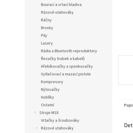
n
Bourací a vrtací kladiva
e
Rázové utahováky
l
Ráčny
Brusky
Pily
Lasery
Rádia a Bluetooth reproduktory
Řezačky trubek a kabelů
Hřebíkovačky a sponkovačky
Vytlačovací a mazací pistole
Kompresory
Nýtovačky
Hoblíky
Ostatní
Popi
Stroje M18
Vrtačky a šroubováky
Det
Rázové utahováky