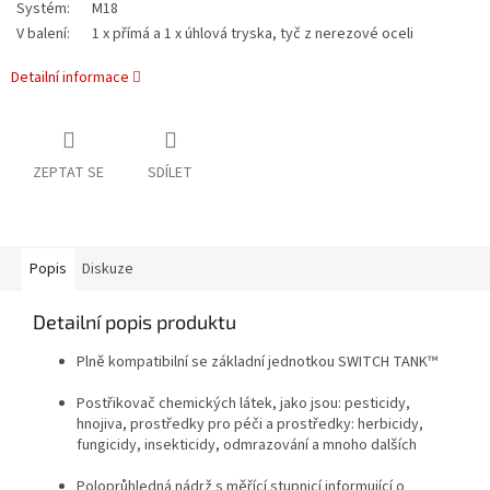
Systém:
M18
V balení:
1 x přímá a 1 x úhlová tryska, tyč z nerezové oceli
Detailní informace
ZEPTAT SE
SDÍLET
Popis
Diskuze
Detailní popis produktu
Plně kompatibilní se základní jednotkou SWITCH TANK™
Postřikovač chemických látek, jako jsou: pesticidy,
hnojiva, prostředky pro péči a prostředky: herbicidy,
fungicidy, insekticidy, odmrazování a mnoho dalších
Poloprůhledná nádrž s měřící stupnicí informující o