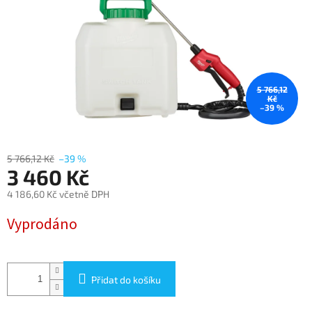
5 766,12
Kč
–39 %
5 766,12 Kč
–39 %
3 460 Kč
4 186,60 Kč včetně DPH
Měrná
Vyprodáno
cena:
Přidat do košíku