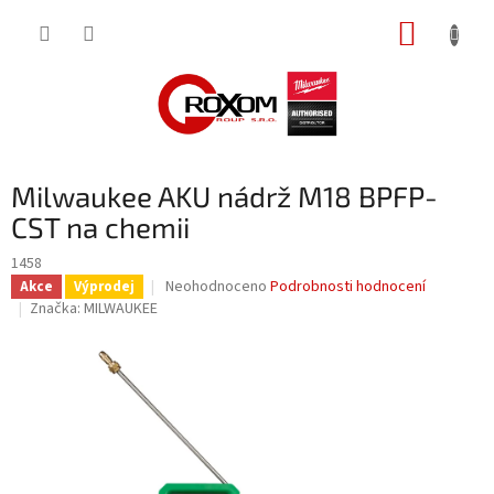
Přejít
NÁKUP
na
obsah
KOŠÍK
Milwaukee AKU nádrž M18 BPFP-
CST na chemii
1458
Průměrné
Neohodnoceno
Podrobnosti hodnocení
Akce
Výprodej
hodnocení
Značka:
MILWAUKEE
produktu
je
0,0
z
5
hvězdiček.