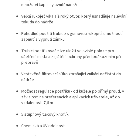
množství kapaliny uvnitř nádrže
Velká rukojeť víka a široký otvor, který usnadňuje nalévání
tekutin do nádrže
Pohodlné použití trubice s gumovou rukojetí s možností
zapnutí a vypnutí zámku
Trubici postřikovače lze uložit ve svislé poloze pro
ušetření místa a zajištění ochrany před poškozením při
přepravě
Vestavěné filtrovací sítko zbraňující vnikání nečistot do
nádrže
Možnost regulace postřiku - od kužele po přímý proud, v
závislosti na preferencích a aplikacích uživatele, až do
vzdálenosti 7,6 m
5 stupňový tlakový knoflík
Chemická a UV odolnost