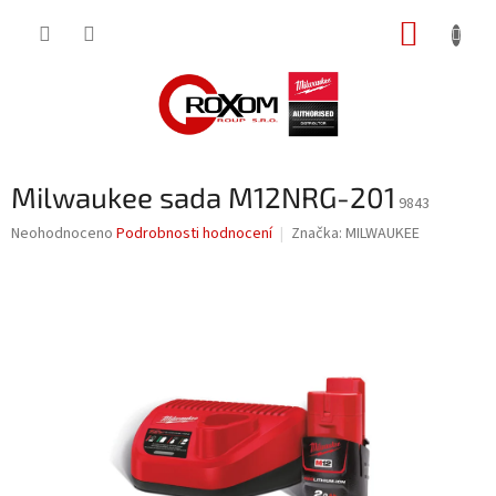
Přejít
NÁKUP
na
obsah
KOŠÍK
Milwaukee sada M12NRG-201
9843
Průměrné
Neohodnoceno
Podrobnosti hodnocení
Značka:
MILWAUKEE
hodnocení
produktu
je
0,0
z
5
hvězdiček.