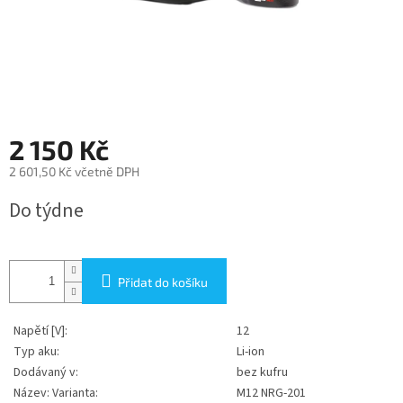
2 150 Kč
2 601,50 Kč včetně DPH
Měrná
Do týdne
cena:
Přidat do košíku
Napětí [V]:
12
Typ aku:
Li-ion
Dodávaný v:
bez kufru
Název: Varianta:
M12 NRG-201