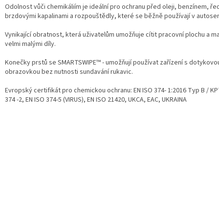
Odolnost vůči chemikáliím je ideální pro ochranu před oleji, benzínem, řed
brzdovými kapalinami a rozpouštědly, které se běžně používají v autoser
Vynikající obratnost, která uživatelům umožňuje cítit pracovní plochu a m
velmi malými díly.
Konečky prstů se SMARTSWIPE™ - umožňují používat zařízení s dotykovo
obrazovkou bez nutnosti sundavání rukavic.
Evropský certifikát pro chemickou ochranu: EN ISO 374- 1:2016 Typ B / KP
374 -2, EN ISO 374-5 (VIRUS), EN ISO 21420, UKCA, EAC, UKRAINA