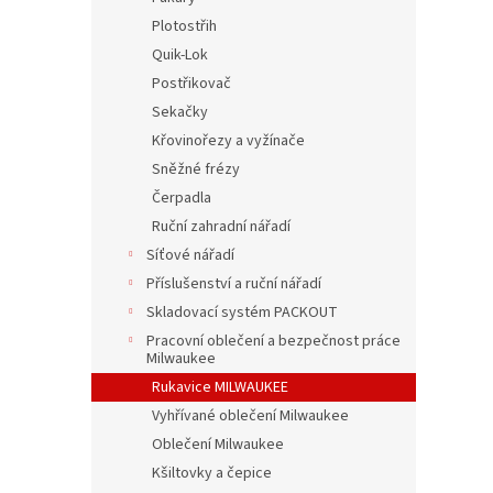
Plotostřih
Quik-Lok
Postřikovač
Sekačky
Křovinořezy a vyžínače
Sněžné frézy
Čerpadla
Ruční zahradní nářadí
Síťové nářadí
Příslušenství a ruční nářadí
Skladovací systém PACKOUT
Pracovní oblečení a bezpečnost práce
Milwaukee
Rukavice MILWAUKEE
Vyhřívané oblečení Milwaukee
Oblečení Milwaukee
Kšiltovky a čepice