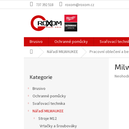
Přejít
737 392 518
roxom@roxom.cz
na
obsah
Brusivo
Ochranné pomůcky
Svařovací techni
Domů
Nářadí MILWAUKEE
Pracovní oblečení a b
P
Milw
o
Přeskočit
s
Průměr
Neohod
Kategorie
kategorie
t
hodnoce
r
produkt
Brusivo
a
je
Ochranné pomůcky
0,0
n
z
Svařovací technika
n
5
í
Nářadí MILWAUKEE
hvězdič
p
Stroje M12
a
Vrtačky a šroubováky