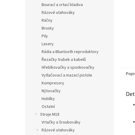
n
Bourací a vrtací kladiva
e
Rázové utahováky
l
Ráčny
Brusky
Pily
Lasery
Rádia a Bluetooth reproduktory
Řezačky trubek a kabelů
Hřebíkovačky a sponkovačky
Popi
Vytlačovací a mazací pistole
Kompresory
Nýtovačky
Det
Hoblíky
Ostatní
Stroje M18
Vrtačky a šroubováky
Rázové utahováky