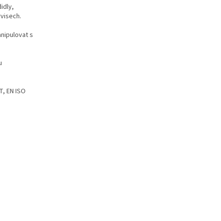
idly,
visech.
anipulovat s
u
T, EN ISO