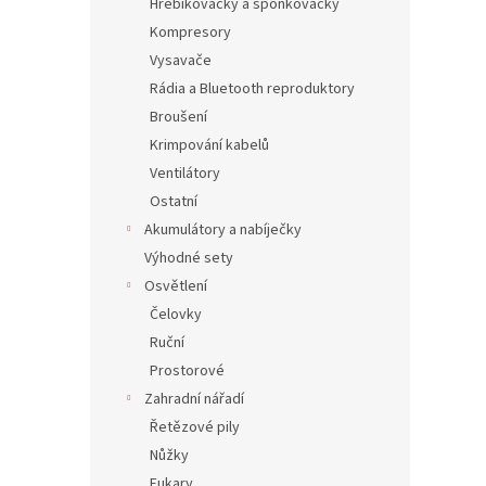
Hřebíkovačky a sponkovačky
Kompresory
Vysavače
Rádia a Bluetooth reproduktory
Broušení
Krimpování kabelů
Ventilátory
Ostatní
Akumulátory a nabíječky
Výhodné sety
Osvětlení
Čelovky
Ruční
Prostorové
Zahradní nářadí
Řetězové pily
Nůžky
Fukary