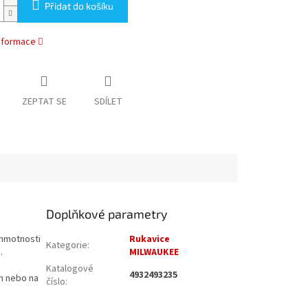
Přidat do košíku
informace
ZEPTAT SE
SDÍLET
Doplňkové parametry
 hmotnosti
Rukavice
Kategorie
:
.
MILWAUKEE
Katalogové
4932493235
ch nebo na
číslo
: