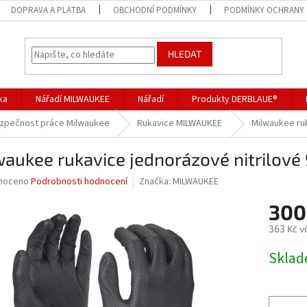
DOPRAVA A PLATBA
OBCHODNÍ PODMÍNKY
PODMÍNKY OCHRANY 
HLEDAT
ka
Nářadí MILWAUKEE
Nářadí
Produkty DERBLAUE®
ezpečnost práce Milwaukee
Rukavice MILWAUKEE
Milwaukee ruk
aukee rukavice jednorázové nitrilové
né
noceno
Podrobnosti hodnocení
Značka:
MILWAUKEE
ní
300
u
363 Kč v
Měrná
Skla
cena:
ek.