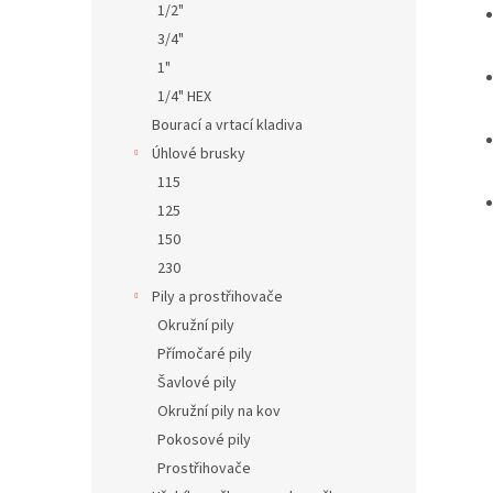
1/2"
3/4"
1"
1/4" HEX
Bourací a vrtací kladiva
Úhlové brusky
115
125
150
230
Pily a prostřihovače
Okružní pily
Přímočaré pily
Šavlové pily
Okružní pily na kov
Pokosové pily
Prostřihovače