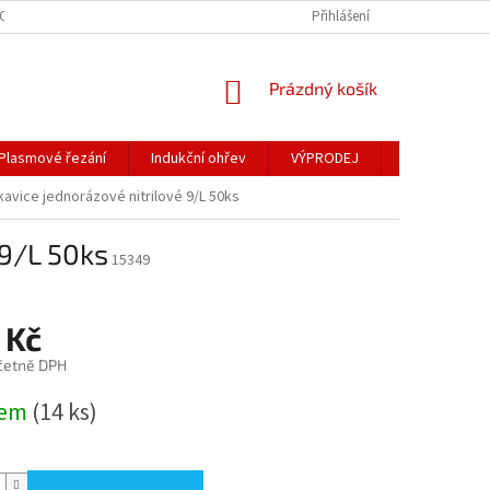
OSOBNÍCH ÚDAJŮ
Přihlášení
NÁKUPNÍ
Prázdný košík
KOŠÍK
Plasmové řezání
Indukční ohřev
VÝPRODEJ
Obchodní po
avice jednorázové nitrilové 9/L 50ks
 9/L 50ks
15349
 Kč
četně DPH
dem
(14 ks)