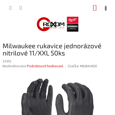
Přejít
NÁKUP
na
obsah
KOŠÍK
Milwaukee rukavice jednorázové
nitrilové 11/XXL 50ks
15351
Průměrné
Neohodnoceno
Podrobnosti hodnocení
Značka:
MILWAUKEE
hodnocení
produktu
je
0,0
z
5
hvězdiček.