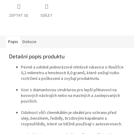
ZEPTAT SE
SDÍLET
Popis
Diskuze
Detailní popis produktu
Pevné a odolné jednorázové nitrilové rukavice o tloušťce
0,2 milimetru a hmotnosti 8,0 gramů, které snižují riziko
roztržení a poškození a zvyšují produktivitu.
Vzor s diamantovou strukturou pro lepší přilnavost na
kovových nástrojích nebo na mastných a zaolejovaných
površích.
Odolnost vůči chemikáliím je ideální pro ochranu před
oleji, benzínem, ředidly, brzdovými kapalinami a
rozpouštědly, které se běžně používají v autoservisech.