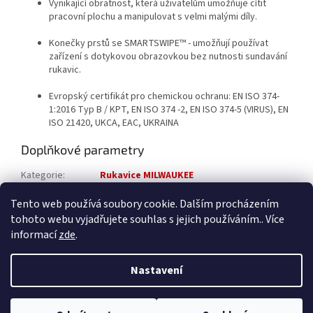
Vynikající obratnost, která uživatelům umožňuje cítit
pracovní plochu a manipulovat s velmi malými díly.
Konečky prstů se SMARTSWIPE™ - umožňují používat
zařízení s dotykovou obrazovkou bez nutnosti sundavání
rukavic.
Evropský certifikát pro chemickou ochranu: EN ISO 374-
1:2016 Typ B / KPT, EN ISO 374 -2, EN ISO 374-5 (VIRUS), EN
ISO 21420, UKCA, EAC, UKRAINA
Doplňkové parametry
Kategorie
:
Rukavice MILWAUKEE
Katalogové číslo
:
4932493237
Tento web používá soubory cookie. Dalším procházením
tohoto webu vyjadřujete souhlas s jejich používáním.. Více
Z
informací
zde
.
á
Vytvořil Shoptet
p
Nastavení
a
t
Copyright 2026
ROXOM.cz
. Všechna práva vyhrazena.
Upravit
í