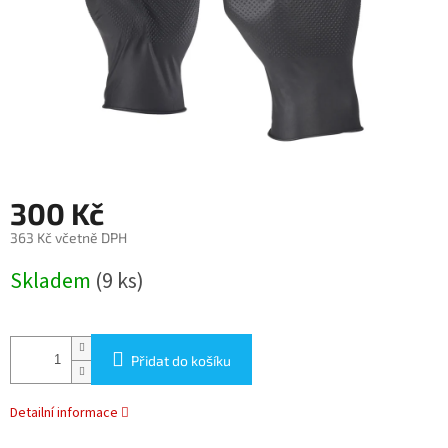
300 Kč
363 Kč včetně DPH
Měrná
Skladem
(9 ks)
cena:
Přidat do košíku
Detailní informace