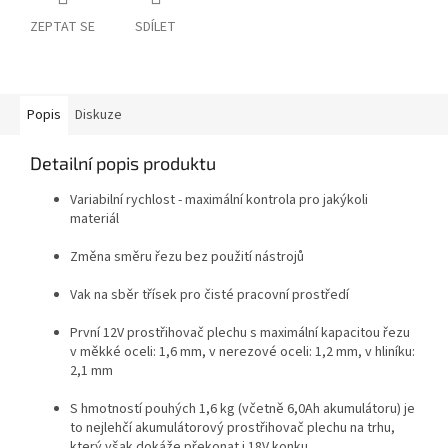
ZEPTAT SE
SDÍLET
Popis
Diskuze
Detailní popis produktu
Variabilní rychlost - maximální kontrola pro jakýkoli
materiál
Změna směru řezu bez použití nástrojů
Vak na sběr třísek pro čisté pracovní prostředí
První 12V prostřihovač plechu s maximální kapacitou řezu
v měkké oceli: 1,6 mm, v nerezové oceli: 1,2 mm, v hliníku:
2,1 mm
S hmotností pouhých 1,6 kg (včetně 6,0Ah akumulátoru) je
to nejlehčí akumulátorový prostřihovač plechu na trhu,
který však dokáže překonat i 18V konku