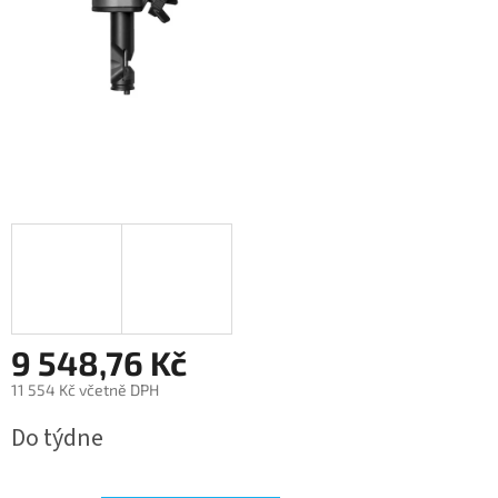
9 548,76 Kč
11 554 Kč včetně DPH
Měrná
Do týdne
cena: