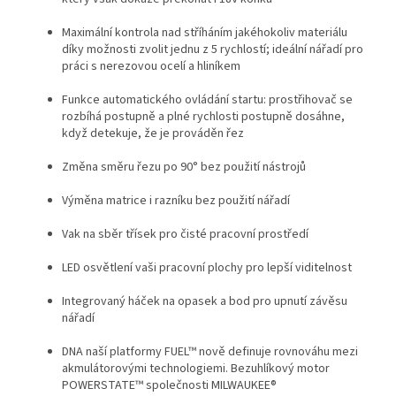
Maximální kontrola nad stříháním jakéhokoliv materiálu
díky možnosti zvolit jednu z 5 rychlostí; ideální nářadí pro
práci s nerezovou ocelí a hliníkem
Funkce automatického ovládání startu: prostřihovač se
rozbíhá postupně a plné rychlosti postupně dosáhne,
když detekuje, že je prováděn řez
Změna směru řezu po 90° bez použití nástrojů
Výměna matrice i razníku bez použití nářadí
Vak na sběr třísek pro čisté pracovní prostředí
LED osvětlení vaši pracovní plochy pro lepší viditelnost
Integrovaný háček na opasek a bod pro upnutí závěsu
nářadí
DNA naší platformy FUEL™ nově definuje rovnováhu mezi
akmulátorovými technologiemi. Bezuhlíkový motor
POWERSTATE™ společnosti MILWAUKEE®