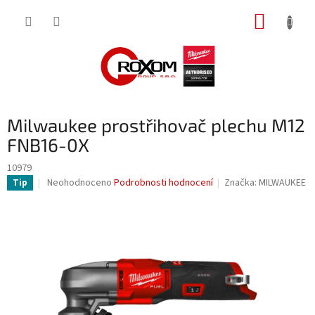
Přejít
NÁKUP
na
obsah
KOŠÍK
Milwaukee prostřihovač plechu M12
FNB16-0X
10979
Průměrné
Neohodnoceno
Podrobnosti hodnocení
Značka:
MILWAUKEE
Tip
hodnocení
produktu
je
0,0
z
5
hvězdiček.