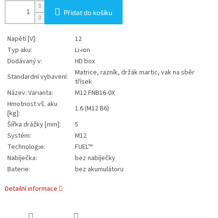
Přidat do košíku
Napětí [V]:
12
Typ aku:
Li-ion
Dodávaný v:
HD box
Matrice, razník, držák martic, vak na sběr
Standardní vybavení:
třísek
Název: Varianta:
M12 FNB16-0X
Hmotnost vš. aku
1.6 (M12 B6)
[kg]:
Šířka drážky [mm]:
5
Systém:
M12
Technologie:
FUEL™
Nabíječka:
bez nabíječky
Baterie:
bez akumulátoru
Detailní informace