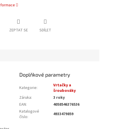
informace
ZEPTAT SE
SDÍLET
Doplňkové parametry
Vrtačky a
Kategorie
:
šroubováky
Záruka
:
3 roky
EAN
:
4058546376536
Katalogové
4933479859
číslo
: