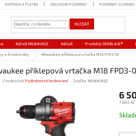
DOPRAVA A PLATBA
OBCHODNÍ PODMÍNKY
PODMÍNKY OCHRANY 
HLEDAT
ka
Nářadí MILWAUKEE
Nářadí
Produkty DERBLAUE®
ky a šroubováky
Milwaukee příklepová vrtačka M18 FPD3-0X
waukee příklepová vrtačka M18 FPD3-
Průměrné
1 hodnocení
Podrobnosti hodnocení
Značka:
MILWAUKEE
hodnocení
produktu
6 5
je
7 865 Kč
4,0
z
Měrná
Skla
5
cena:
hvězdiček.