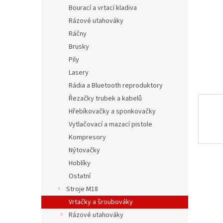
n
Bourací a vrtací kladiva
e
Rázové utahováky
l
Ráčny
Brusky
Pily
Lasery
Rádia a Bluetooth reproduktory
Řezačky trubek a kabelů
Hřebíkovačky a sponkovačky
Vytlačovací a mazací pistole
Kompresory
Nýtovačky
Hoblíky
Ostatní
Stroje M18
Vrtačky a šroubováky
Rázové utahováky