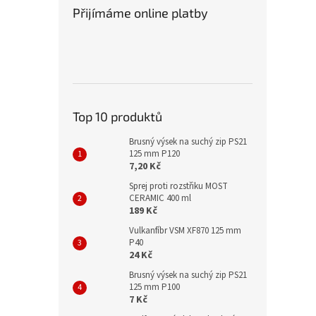
Přijímáme online platby
Top 10 produktů
Brusný výsek na suchý zip PS21
125 mm P120
7,20 Kč
Sprej proti rozstřiku MOST
CERAMIC 400 ml
189 Kč
Vulkanfíbr VSM XF870 125 mm
P40
24 Kč
Brusný výsek na suchý zip PS21
125 mm P100
7 Kč