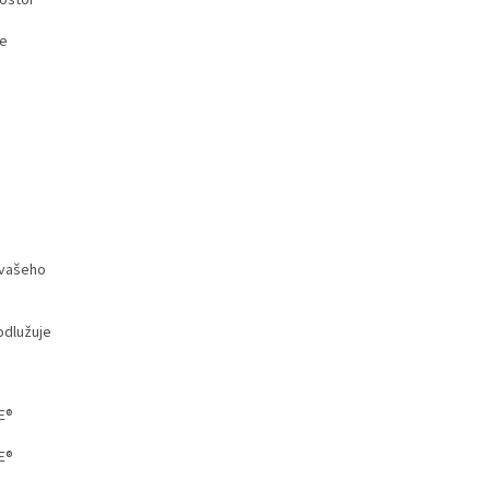
rostor
že
 vašeho
rodlužuje
E®
E®