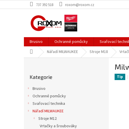
Přejít
737 392 518
roxom@roxom.cz
na
obsah
Brusivo
Ochranné pomůcky
Svařovací techni
Domů
Nářadí MILWAUKEE
Stroje M18
Vrtač
P
Mil
o
Přeskočit
s
Kategorie
kategorie
Tip
t
r
Brusivo
a
Ochranné pomůcky
n
Svařovací technika
n
í
Nářadí MILWAUKEE
p
Stroje M12
a
Vrtačky a šroubováky