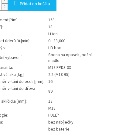
Přidat do košíku
ment [Nm]:
158
]:
18
Li-ion
et úderů [ú.|min]:
0 - 33,000
ý v:
HD box
Spona na opasek, boční
ní vybavení:
madlo
arianta:
M18 FPD3-0X
 vč. aku [kg]:
2.2 (M18 B5)
měr vrtání do oceli [mm]:
16
měr vrtání do dřeva
89
 sklíčidla [mm]:
13
M18
ogie:
FUEL™
a:
bez nabíječky
bez baterie