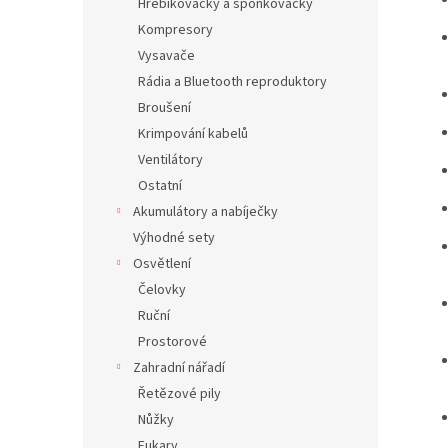
Hřebíkovačky a sponkovačky
Kompresory
Vysavače
Rádia a Bluetooth reproduktory
Broušení
Krimpování kabelů
Ventilátory
Ostatní
Akumulátory a nabíječky
Výhodné sety
Osvětlení
Čelovky
Ruční
Prostorové
Zahradní nářadí
Řetězové pily
Nůžky
Fukary