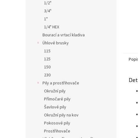
1/2"
3/4"
1"
1/4" HEX
Bourací a vrtací kladiva
Úhlové brusky
115
125
Popi
150
230
Det
Pily a prostřihovače
Okružní pily
Přímočaré pily
Šavlové pily
Okružní pily na kov
Pokosové pily
Prostřihovače