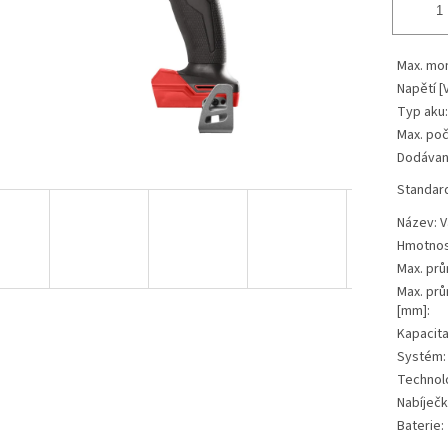
Max. mo
Napětí [V
Typ aku:
Max. poč
Dodávan
Standard
Název: V
Hmotnost
Max. prů
Max. prů
[mm]:
Kapacita
Systém:
Technol
Nabíječk
Baterie: