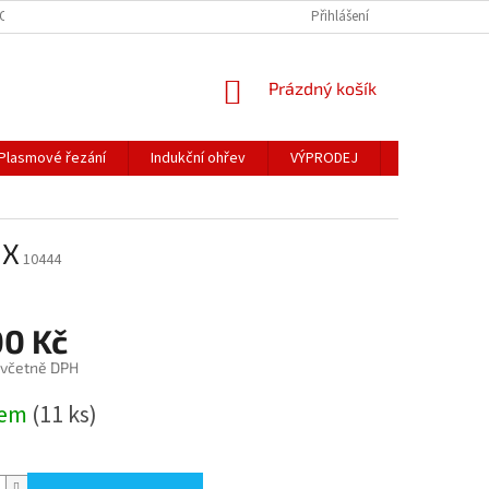
OSOBNÍCH ÚDAJŮ
Přihlášení
NÁKUPNÍ
Prázdný košík
KOŠÍK
Plasmové řezání
Indukční ohřev
VÝPRODEJ
Obchodní po
0X
10444
00 Kč
 včetně DPH
dem
(11 ks)