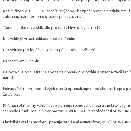
Extrémně kompaktní design o délce 175 mm pro přístup do stísněných p
Režim řízení AUTOSTOP™nabízí zvýšenou bezpečnost pro obsluhu tím, 
zabraňuje nadměrnému otáčení při zavážení.
13mm celokovové sklíčidlo pro spolehlivé uchycení bitů
Nejrychlejší vrtací aplikace pod zatížením
LED svítilna pro lepší viditelnost při slabém osvětlení
Ukazatel stavu nabití
Celokovová oboustranná spona na opasek pro rychlé a snadné zavěšení
nářadí
Individuální řízení jednotlivých článků optimalizuje dobu chodu stroje a p
životnost
DNA naší platformy FUEL™ nově definuje rovnováhu mezi akmulátorovými
technologiemi. Bezuhlíkový motor POWERSTATE™ společnosti MILWAUKE
Flexibilní systém napájení: pracuje se všemi akumulátory M18™ MILWAUKE